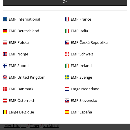
Ok
EMP International
EMP France
EMP Deutschland
EMP Italia
%
EMP Polska
EMP Česká Republika
€ 25,99
EMP Norge
EMP Schweiz
EMP Suomi
EMP Ireland
More categories. More options.
EMP United Kingdom
EMP Sverige
Oblečení & Doplnky
Topy
Topy
EMP Danmark
Large Nederland
Oblečení
Tričká a topy
Topy
EMP Österreich
EMP Slovensko
Témata
Čierne oblečenie
Large Belgique
EMP España
Merch kapiel
Oblečení
Topy
Merch kapiel
Žáner
Nu Metal