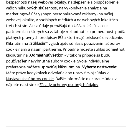
bezpečnosti našej webovej lokality, na zlepšenie a prispôsobenie
A Warner Music Group Company
vašich nákupných skúseností, na vykonávanie analýz a na
marketingové účely (napr. personalizované reklamy) na našej
webovej lokalite, v sociálnych médiách a na webových lokalitách
tretích strán. Ak sa údaje prenášajú do USA, zdieľajú sa len s
partnermi, na ktorých sa vzťahuje rozhodnutie o primeranosti podľa
platných právnych predpisov EÚ a ktorí majú príslušné osvedčenie.
Kliknutím na „
Súhlasím
“ vyjadrujete súhlas s používaním súborov
cookie nami a našimi partnermi. Prípadne môžete súhlas odmietnuť
kliknutím na „
Odmietnuť všetko
“ - v takom prípade sa budú
používať len nevyhnutné súbory cookie. Svoje individuálne
preferencie môžete upraviť aj kliknutím na „
Vyberte nastavenie
“.
Máte právo kedykoľvek odvolať alebo upraviť svoj súhlas v
Nastavenia súborov cookie
. Ďalšie informácie o ochrane údajov
nájdete na stránke
Zásady ochrany osobných údajov
.
Právne informácie
Podmienky
Imprint
Ochrana osobných údajov