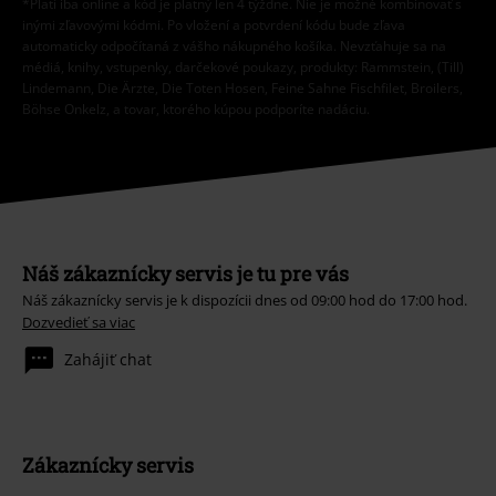
*Platí iba online a kód je platný len 4 týždne. Nie je možné kombinovať s
inými zľavovými kódmi. Po vložení a potvrdení kódu bude zľava
automaticky odpočítaná z vášho nákupného košíka. Nevzťahuje sa na
médiá, knihy, vstupenky, darčekové poukazy, produkty: Rammstein, (Till)
Lindemann, Die Ärzte, Die Toten Hosen, Feine Sahne Fischfilet, Broilers,
Böhse Onkelz, a tovar, ktorého kúpou podporíte nadáciu.
Náš zákaznícky servis je tu pre vás
Náš zákaznícky servis je k dispozícii dnes od 09:00 hod do 17:00 hod.
Dozvedieť sa viac
Zahájiť chat
Zákaznícky servis