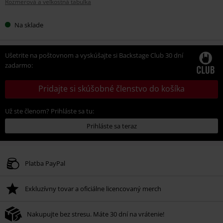
Rozmerová a veľkostná tabuľka
veľkosť
Na sklade
Ušetrite na poštovnom a vyskúšajte si Backstage Club 30 dní
zadarmo:
Pridajte si skúšobné členstvo do košíka
Už ste členom? Prihláste sa tu:
Prihláste sa teraz
Platba PayPal
Exkluzívny tovar a oficiálne licencovaný merch
Nakupujte bez stresu. Máte 30 dní na vrátenie!