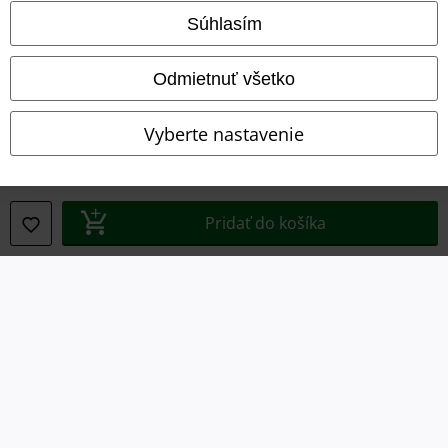
Súhlasím
Likvidácia odpadu a ochrana životného prostredia
Odmietnuť všetko
Vyhlásenie o zhode
Informácie o prístupnosti
Vyberte nastavenie
Nastavenia súborov cookie
Odstúpenie od zmluvy
Pridať do košíka
Všetky ceny sú vrátane DPH, bez poštovného a
balného
© 1986-2026 EMP Merchandising
Naše online obchody
EMP International