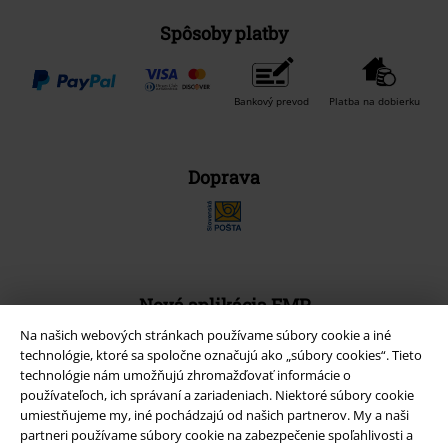
Spôsoby platby
Bankový prevod
Platba na dobierku
Doprava
Nová aplikácia EMP
Stiahnite si novú EMP aplikáciu zdarma a využite všetky nové
Na našich webových stránkach používame súbory cookie a iné
funkcie a výhody!
technológie, ktoré sa spoločne označujú ako „súbory cookies“. Tieto
technológie nám umožňujú zhromažďovať informácie o
používateľoch, ich správaní a zariadeniach. Niektoré súbory cookie
umiestňujeme my, iné pochádzajú od našich partnerov. My a naši
partneri používame súbory cookie na zabezpečenie spoľahlivosti a