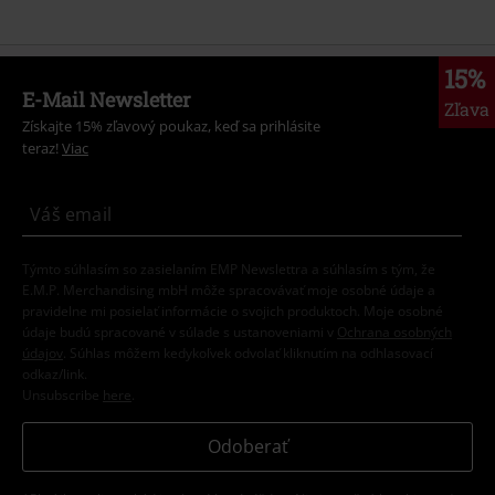
15%
E-Mail Newsletter
Zľava
Získajte 15% zľavový poukaz, keď sa prihlásite
teraz!
Viac
Týmto súhlasím so zasielaním EMP Newslettra a súhlasím s tým, že
E.M.P. Merchandising mbH môže spracovávať moje osobné údaje a
pravidelne mi posielať informácie o svojich produktoch. Moje osobné
údaje budú spracované v súlade s ustanoveniami v
Ochrana osobných
údajov
. Súhlas môžem kedykoľvek odvolať kliknutím na odhlasovací
odkaz/link.
Unsubscribe
here
.
Odoberať