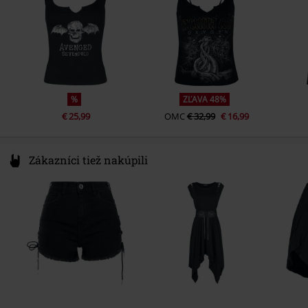
Farba
čierna
%
ZĽAVA 48%
€ 25,99
OMC
€ 32,99
€ 16,99
Zákazníci tiež nakúpili