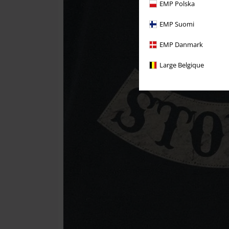
EMP Polska
EMP Suomi
EMP Danmark
Large Belgique