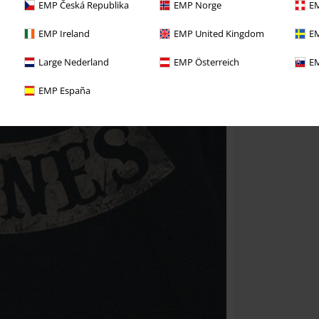
EMP Česká Republika
EMP Norge
EM
EMP Ireland
EMP United Kingdom
EM
Large Nederland
EMP Österreich
EM
EMP España