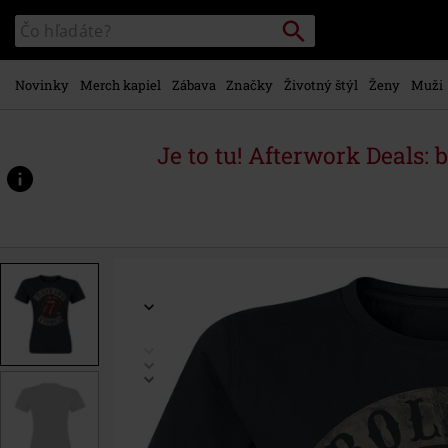
na
Vyhľadávanie
Katalóg
hlavný
vyhľadávania
obsah
Novinky
Merch kapiel
Zábava
Značky
Životný štýl
Ženy
Muži
Je to tu! Afterwork Deals: 
https://www.emp-
shop.sk/p/1978/367317.html