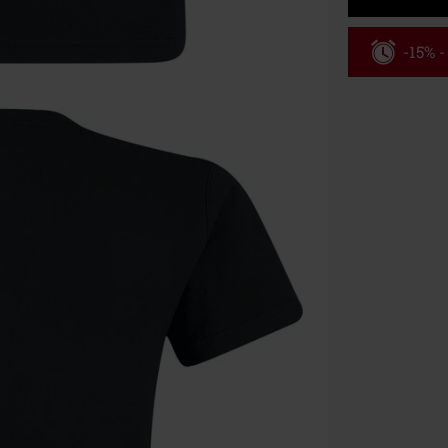
-15% 
Kód pou
Platí len pre 
Minimálna hod
Po zadaní kódu
Nemožno kombi
vstupenky, Ram
Hosen, Metalit