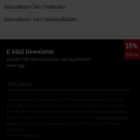
Extra veľkosti
Šaty
Krátke šaty
Extra veľkosti
Šaty
Stredne dlhé šaty
15%
E-Mail Newsletter
Zľava
Získajte 15% zľavový poukaz, keď sa prihlásite
teraz!
Viac
Týmto súhlasím so zasielaním EMP Newslettra a súhlasím s tým, že
E.M.P. Merchandising mbH môže spracovávať moje osobné údaje a
pravidelne mi posielať informácie o svojich produktoch. Moje osobné
údaje budú spracované v súlade s ustanoveniami v
Ochrana osobných
údajov
. Súhlas môžem kedykoľvek odvolať kliknutím na odhlasovací
odkaz/link.
Unsubscribe
here
.