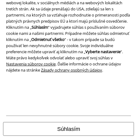
webovej lokalite, v sociálnych médiách a na webových lokalitách
tretích strán. Ak sa údaje prenášajú do USA, zdieľajú sa len s
partnermi, na ktorých sa vzťahuje rozhodnutie o primeranosti podľa
platných právnych predpisov EÚ a ktorí majú príslušné osvedčenie.
A Warner Music Group Company
Kliknutím na „
Súhlasím
“ vyjadrujete súhlas s používaním súborov
cookie nami a našimi partnermi. Prípadne môžete súhlas odmietnuť
kliknutím na „
Odmietnuť všetko
“ - v takom prípade sa budú
používať len nevyhnutné súbory cookie. Svoje individuálne
preferencie môžete upraviť aj kliknutím na „
Vyberte nastavenie
“.
Máte právo kedykoľvek odvolať alebo upraviť svoj súhlas v
Nastavenia súborov cookie
. Ďalšie informácie o ochrane údajov
nájdete na stránke
Zásady ochrany osobných údajov
.
Právne informácie
Podmienky
Súhlasím