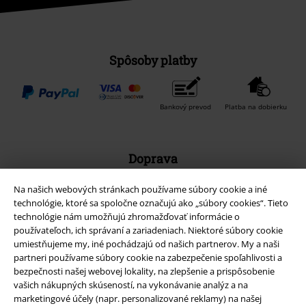
Spôsoby platby
Bankový prevod
Platba na dobierku
Doprava
Na našich webových stránkach používame súbory cookie a iné
technológie, ktoré sa spoločne označujú ako „súbory cookies“. Tieto
technológie nám umožňujú zhromažďovať informácie o
používateľoch, ich správaní a zariadeniach. Niektoré súbory cookie
Nová aplikácia EMP
umiestňujeme my, iné pochádzajú od našich partnerov. My a naši
partneri používame súbory cookie na zabezpečenie spoľahlivosti a
Stiahnite si novú EMP aplikáciu zdarma a využite všetky nové
bezpečnosti našej webovej lokality, na zlepšenie a prispôsobenie
funkcie a výhody!
vašich nákupných skúseností, na vykonávanie analýz a na
marketingové účely (napr. personalizované reklamy) na našej