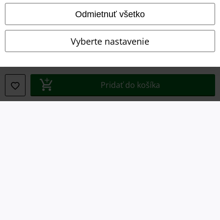
Imprint
Odmietnuť všetko
Ochrana osobných údajov
Vyberte nastavenie
Likvidácia odpadu a ochrana životného prostredia
Vyhlásenie o zhode
Pridať do košíka
Informácie o prístupnosti
Nastavenia súborov cookie
Odstúpenie od zmluvy
Všetky ceny sú vrátane DPH, bez poštovného a
balného
© 1986-2026 EMP Merchandising