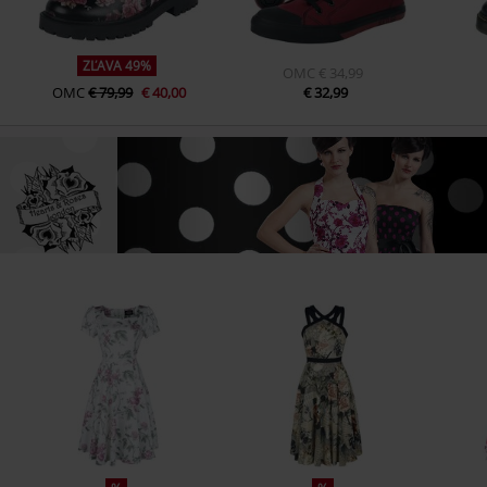
ZĽAVA 49%
OMC
€ 34,99
OMC
€ 79,99
€ 40,00
€ 32,99