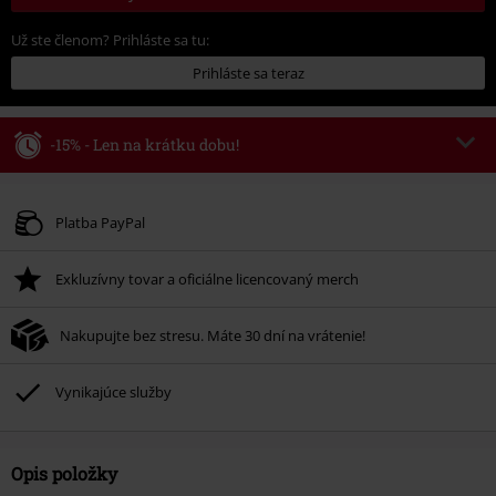
Už ste členom? Prihláste sa tu:
Prihláste sa teraz
-15% - Len na krátku dobu!
Kód poukazu
WEEKEND
Kopírovať kód
Platné do 8/9/26
Platba PayPal
Minimálna hodnota objednávky 49,99 €.
Exkluzívny tovar a oficiálne licencovaný merch
Po zadaní kódu v košíku, sa zľava uplatní automaticky.
Nemožno kombinovať s inými akciovými kódmi. Zľava sa nevzťahuje na:
Nakupujte bez stresu. Máte 30 dní na vrátenie!
knihy, médiá, vstupenky, Rammstein, (Till) Lindemann, Böhse Onkelz,
Broilers, Die Ärzte, Die Toten Hosen, Metality, darčekové poukazy a položky,
ktorých kúpou podporíte nadáciu.
Vynikajúce služby
Opis položky