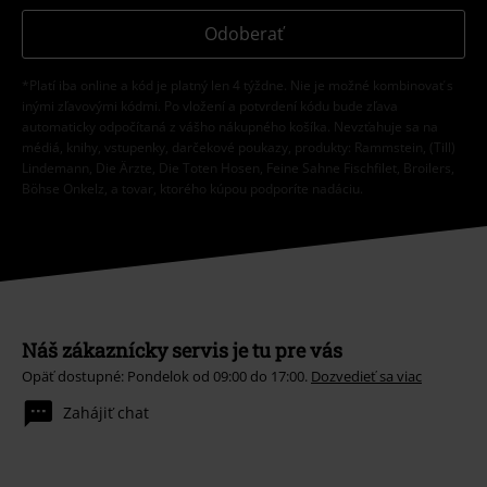
Odoberať
*Platí iba online a kód je platný len 4 týždne. Nie je možné kombinovať s
inými zľavovými kódmi. Po vložení a potvrdení kódu bude zľava
automaticky odpočítaná z vášho nákupného košíka. Nevzťahuje sa na
médiá, knihy, vstupenky, darčekové poukazy, produkty: Rammstein, (Till)
Lindemann, Die Ärzte, Die Toten Hosen, Feine Sahne Fischfilet, Broilers,
Böhse Onkelz, a tovar, ktorého kúpou podporíte nadáciu.
Náš zákaznícky servis je tu pre vás
Opäť dostupné: Pondelok od 09:00 do 17:00.
Dozvedieť sa viac
Zahájiť chat