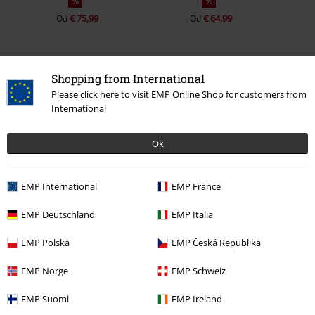
%
%
€ 75,99
€ 64,99
Od
Od
Shopping from International
0 Hodnotení
Please click here to visit EMP Online Shop for customers from
International
Podeľte sa o váš názor "Šaty s kruhovou sukňou
Taraneh".
Ok
Napísať hodnotenie
EMP International
EMP France
EMP Deutschland
EMP Italia
EMP Polska
EMP Česká Republika
EMP Norge
EMP Schweiz
EMP Suomi
EMP Ireland