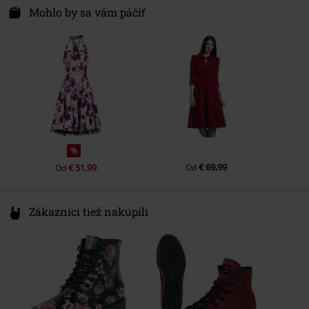
Swaneblaakestraat 10
Mohlo by sa vám páčiť
Farba
biela/ružová
3044 EM Rotterdam
Netherlands
www.heartsandroseslondon.com
%
€ 69,99
€ 51,99
Od
Od
Zákazníci tiež nakúpili