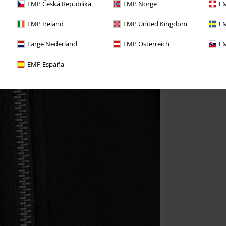
EMP Česká Republika
EMP Norge
EM
EMP Ireland
EMP United Kingdom
EM
Large Nederland
EMP Österreich
EM
EMP España