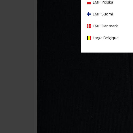
EMP Polska
EMP Suomi
EMP Danmark
Large Belgique