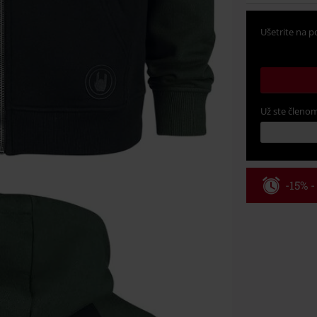
Ušetrite na p
Už ste členom
-15% 
Kód pou
Platné do 8/9/
Minimálna hod
Po zadaní kódu
Nemožno kombi
vstupenky, Ram