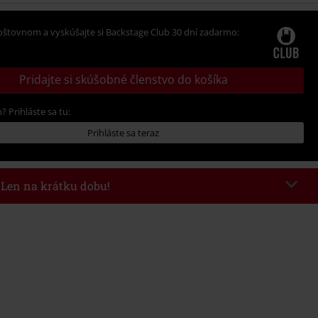
oštovnom a vyskúšajte si Backstage Club 30 dní zadarmo:
Pridajte si skúšobné členstvo do košíka
? Prihláste sa tu:
Prihláste sa teraz
- Len na krátku dobu!
kazu
WEEKEND
Kopírovať kód
26
nota objednávky 49,99 €.
 v košíku, sa zľava uplatní automaticky.
novať s inými akciovými kódmi. Zľava sa nevzťahuje na: knihy, médiá,
mstein, (Till) Lindemann, Böhse Onkelz, Broilers, Die Ärzte, Die Toten