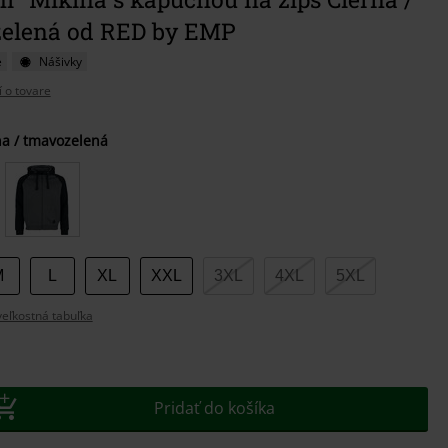
elená od RED by EMP
e
Nášivky
í o tovare
e
na / tmavozelená
M
L
XL
XXL
3XL
4XL
5XL
eľkostná tabuľka
Pridať do košíka