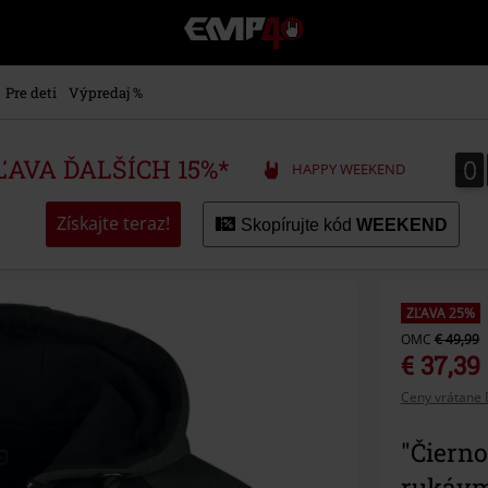
EMP
-
Hudba,
TV
Pre deti
Výpredaj %
filmy
&
seriály,
0
0
ZĽAVA ĎALŠÍCH 15%*
HAPPY WEEKEND
Merch
pre
hráčov,
Získajte teraz!
Skopírujte kód
WEEKEND
Alternatívna
móda
ZĽAVA 25%
OMC
€ 49,99
€ 37,39
Ceny vrátane 
"Čiern
rukávmi