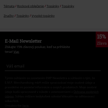
Témata
Rockové oblečenie
Topánky
Topánky
Značky
Topánky
Vysoké topánky
15%
E-Mail Newsletter
Zľava
Získajte 15% zľavový poukaz, keď sa prihlásite
teraz!
Viac
Týmto súhlasím so zasielaním EMP Newslettra a súhlasím s tým, že
E.M.P. Merchandising mbH môže spracovávať moje osobné údaje a
pravidelne mi posielať informácie o svojich produktoch. Moje osobné
údaje budú spracované v súlade s ustanoveniami v
Ochrana osobných
údajov
. Súhlas môžem kedykoľvek odvolať kliknutím na odhlasovací
odkaz/link.
Unsubscribe
here
.