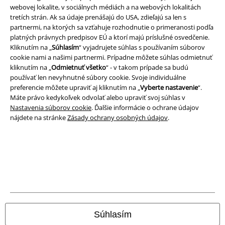
webovej lokalite, v sociálnych médiách a na webových lokalitách
tretích strán. Ak sa údaje prenášajú do USA, zdieľajú sa len s
partnermi, na ktorých sa vzťahuje rozhodnutie o primeranosti podľa
platných právnych predpisov EÚ a ktorí majú príslušné osvedčenie.
A Warner Music Group Company
Kliknutím na „
Súhlasím
“ vyjadrujete súhlas s používaním súborov
cookie nami a našimi partnermi. Prípadne môžete súhlas odmietnuť
kliknutím na „
Odmietnuť všetko
“ - v takom prípade sa budú
používať len nevyhnutné súbory cookie. Svoje individuálne
preferencie môžete upraviť aj kliknutím na „
Vyberte nastavenie
“.
Máte právo kedykoľvek odvolať alebo upraviť svoj súhlas v
Nastavenia súborov cookie
. Ďalšie informácie o ochrane údajov
nájdete na stránke
Zásady ochrany osobných údajov
.
Právne informácie
Podmienky
Súhlasím