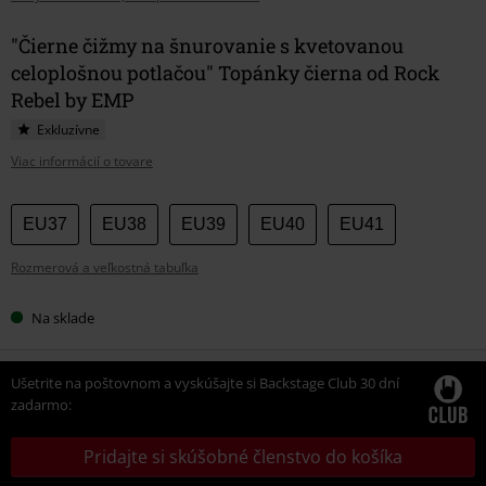
"Čierne čižmy na šnurovanie s kvetovanou
celoplošnou potlačou" Topánky čierna od Rock
Rebel by EMP
Exkluzívne
Viac informácií o tovare
Vyberte
EU37
EU38
EU39
EU40
EU41
si
Rozmerová a veľkostná tabuľka
veľkosť
Na sklade
Ušetrite na poštovnom a vyskúšajte si Backstage Club 30 dní
zadarmo:
Pridajte si skúšobné členstvo do košíka