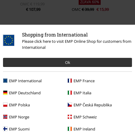
ZĽAVA 60%
OMC
€ 119,99
€ 107,99
OMC
€ 39,99
€ 15,99
Shopping from International
0 Hodnotení
Please click here to visit EMP Online Shop for customers from
International
Podeľte sa o váš názor "Čierne čižmy na šnurovanie s
kvetovanou celoplošnou potlačou".
Ok
Napísať hodnotenie
EMP International
EMP France
EMP Deutschland
EMP Italia
EMP Polska
EMP Česká Republika
EMP Norge
EMP Schweiz
EMP Suomi
EMP Ireland