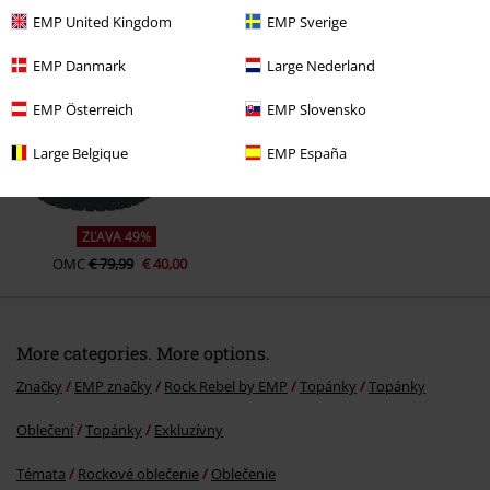
Naposledy navštívené
EMP United Kingdom
EMP Sverige
EMP Danmark
Large Nederland
EMP Österreich
EMP Slovensko
Large Belgique
EMP España
ZĽAVA 49%
OMC
€ 79,99
€ 40,00
More categories. More options.
Značky
EMP značky
Rock Rebel by EMP
Topánky
Topánky
Oblečení
Topánky
Exkluzívny
Témata
Rockové oblečenie
Oblečenie