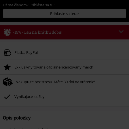
Už ste členom? Prihláste sa tu:
Prihláste sa teraz
-15% - Len na krátku dobu!
Kód poukazu
WEEKEND
Kopírovať kód
Platné do 8/9/26
Platba PayPal
Minimálna hodnota objednávky 49,99 €.
Exkluzívny tovar a oficiálne licencovaný merch
Po zadaní kódu v košíku, sa zľava uplatní automaticky.
Nemožno kombinovať s inými akciovými kódmi. Zľava sa nevzťahuje na:
Nakupujte bez stresu. Máte 30 dní na vrátenie!
knihy, médiá, vstupenky, Rammstein, (Till) Lindemann, Böhse Onkelz,
Broilers, Die Ärzte, Die Toten Hosen, Metality, darčekové poukazy a položky,
ktorých kúpou podporíte nadáciu.
Vynikajúce služby
Opis položky