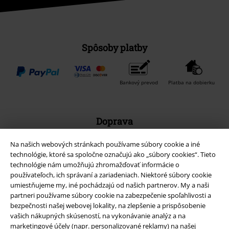
Spôsoby platby
Bankový prevod
Platba na dobierku
Doprava
Na našich webových stránkach používame súbory cookie a iné
technológie, ktoré sa spoločne označujú ako „súbory cookies“. Tieto
technológie nám umožňujú zhromažďovať informácie o
používateľoch, ich správaní a zariadeniach. Niektoré súbory cookie
Nová aplikácia EMP
umiestňujeme my, iné pochádzajú od našich partnerov. My a naši
partneri používame súbory cookie na zabezpečenie spoľahlivosti a
Stiahnite si novú EMP aplikáciu zdarma a využite všetky nové
bezpečnosti našej webovej lokality, na zlepšenie a prispôsobenie
funkcie a výhody!
vašich nákupných skúseností, na vykonávanie analýz a na
marketingové účely (napr. personalizované reklamy) na našej