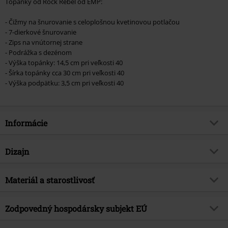
Topánky od Rock Rebel od EMP:
- Čižmy na šnurovanie s celoplošnou kvetinovou potlačou
- 7-dierkové šnurovanie
- Zips na vnútornej strane
- Podrážka s dezénom
- Výška topánky: 14,5 cm pri veľkosti 40
- Šírka topánky cca 30 cm pri veľkosti 40
- Výška podpätku: 3,5 cm pri veľkosti 40
Informácie
Tovar č.
464187
Dizajn
Názov
Čierne čižmy na šnurovanie s
kvetovanou celoplošnou potlačou
Typ výrobku
Topánky
Materiál a starostlivosť
Brand
Rock Rebel by EMP
Typ podpätku
Nízky podpätok
Vrchný materiál
Ostatný Materiál
Exkluzívne
Áno
Vzor
Zodpovedný hospodársky subjekt EÚ
Bežný, Kvetinový
Vrchný materiál topánok
Ostatný Materiál
Téma produktov
Rockové oblečenie
Vytlačené
Áno
E.M.P. Merchandising Handelsgesellschaft mbH