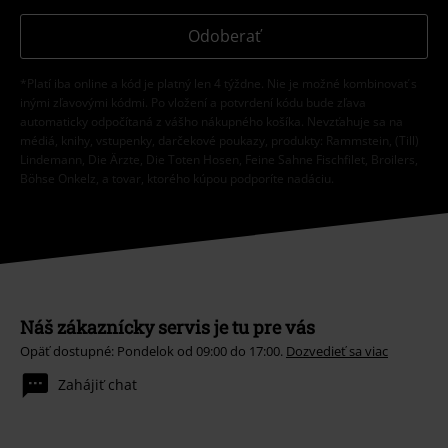
Odoberať
*Platí iba online a kód je platný len 4 týždne. Nie je možné kombinovať s
inými zľavovými kódmi. Po vložení a potvrdení kódu bude zľava
automaticky odpočítaná z vášho nákupného košíka. Nevzťahuje sa na
médiá, knihy, vstupenky, darčekové poukazy, produkty: Rammstein, (Till)
Lindemann, Die Ärzte, Die Toten Hosen, Feine Sahne Fischfilet, Broilers,
Böhse Onkelz, a tovar, ktorého kúpou podporíte nadáciu.
Náš zákaznícky servis je tu pre vás
Opäť dostupné: Pondelok od 09:00 do 17:00.
Dozvedieť sa viac
Zahájiť chat