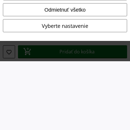
Imprint
Odmietnuť všetko
Ochrana osobných údajov
Vyberte nastavenie
Likvidácia odpadu a ochrana životného prostredia
Vyhlásenie o zhode
Pridať do košíka
Informácie o prístupnosti
Nastavenia súborov cookie
Odstúpenie od zmluvy
Všetky ceny sú vrátane DPH, bez poštovného a
balného
© 1986-2026 EMP Merchandising