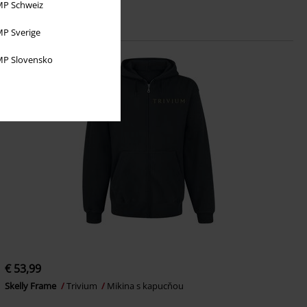
P Schweiz
P Sverige
P Slovensko
€ 53,99
Skelly Frame
Trivium
Mikina s kapucňou