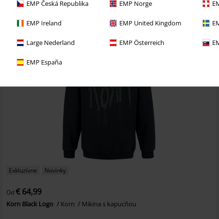
EMP Česká Republika
EMP Norge
EM
EMP Ireland
EMP United Kingdom
EM
Large Nederland
EMP Österreich
EM
EMP España
Exkluzívne
Novinky
€ 64,99
Od
Korn Black Logo
Korn
Mikina s kapucňou