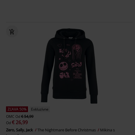
ZĽAVA 50%
Exkluzívne
OMC
Od
€ 54,99
€ 26,99
Od
Zero, Sally, Jack
The Nightmare Before Christmas
Mikina s