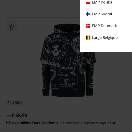
EMP Polska
EMP Suomi
EMP Danmark
Large Belgique
Plus Size
€ 68,99
Od
Pánska mikina Dark Academia
Heartless
Mikina s kapucňou