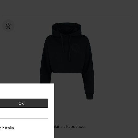
Ok
Exkluzívne
€ 43,99
Ram Skull
Bad Omens
Mikina s kapucňou
P Italia