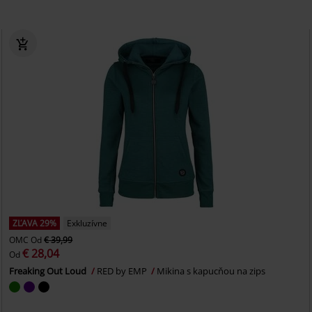
ZĽAVA 29%
Exkluzívne
OMC
Od
€ 39,99
€ 28,04
Od
Freaking Out Loud
RED by EMP
Mikina s kapucňou na zips