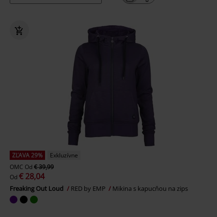
ZĽAVA 29%
Exkluzívne
OMC
Od
€ 39,99
€ 28,04
Od
Freaking Out Loud
RED by EMP
Mikina s kapucňou na zips