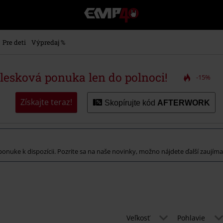
EMP
-
Hudba,
TV
Pre deti
Výpredaj %
filmy
&
seriály,
blesková ponuka len do polnoci!
-15%
Merch
pre
hráčov,
Získajte teraz!
Skopírujte kód
AFTERWORK
Alternatívna
móda
onuke k dispozícii. Pozrite sa na naše novinky, možno nájdete ďalší zaujíma
Veľkosť
Pohlavie