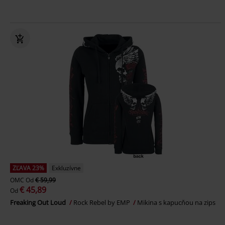
ZĽAVA 23%
Exkluzívne
OMC
Od
€ 59,99
€ 45,89
Od
Freaking Out Loud
Rock Rebel by EMP
Mikina s kapucňou na zips