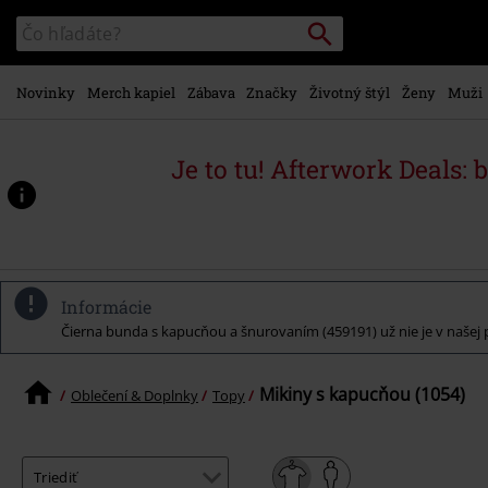
na
Vyhľadávanie
Katalóg
hlavný
vyhľadávania
obsah
Novinky
Merch kapiel
Zábava
Značky
Životný štýl
Ženy
Muži
Je to tu! Afterwork Deals: 
Informácie
Čierna bunda s kapucňou a šnurovaním (459191) už nie je v našej p
Mikiny s kapucňou (1054)
Oblečení & Doplnky
Topy