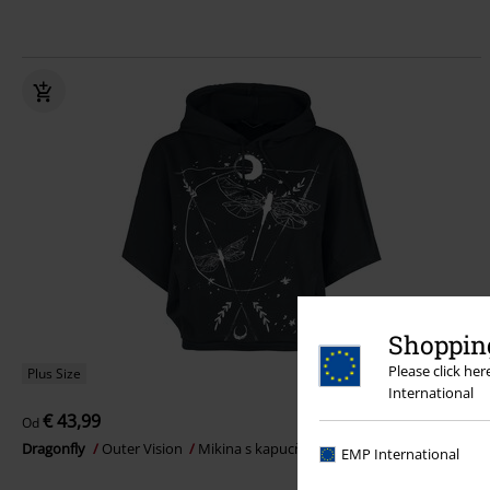
Shopping
Please click he
Plus Size
International
€ 43,99
Od
Dragonfly
Outer Vision
Mikina s kapucňou
EMP International