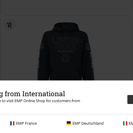
 from International
re to visit EMP Online Shop for customers from
Plus Size
€ 64,99
Od
From Zero To World Tour
Linkin Park
Mikina s kapucňou
EMP France
EMP Deutschland
EM