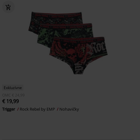
Exkluzívne
OMC
€ 24,99
€ 19,99
Trigger
Rock Rebel by EMP
Nohavičky