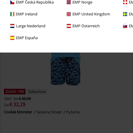
EMP Česká Republika
EMP Norge
EM
EMP Ireland
EMP United Kingdom
EM
Large Nederland
EMP Österreich
EM
EMP España
ZĽAVA 19%
Exkluzívne
OMC
Od
€ 39,99
€ 32,29
Od
Cookie Monster
Sesame Street
Pyžamo