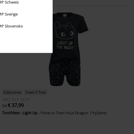
P Schweiz
P Sverige
P Slovensko
Exkluzívne
Svieti V Tme
OMC
Od
€ 39,99
€ 37,99
Od
Toothless - Light Up
How to Train Your Dragon
Pyžamo