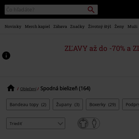
na
Vyhľadávanie
Katalóg
hlavný
vyhľadávania
obsah
Novinky
Merch kapiel
Zábava
Značky
Životný štýl
Ženy
Muži
ZĽAVY až do -70% a 
Spodná bielizeň (164)
Oblečení
Bandeau topy
(2)
Župany
(3)
Boxerky
(29)
Podpr