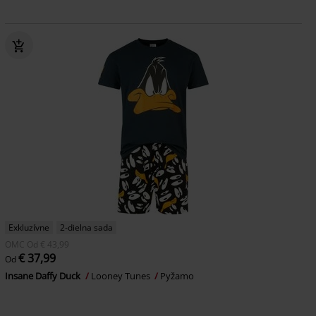
Exkluzívne
2-dielna sada
OMC
Od
€ 43,99
€ 37,99
Od
Insane Daffy Duck
Looney Tunes
Pyžamo