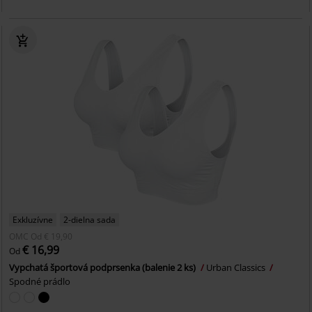
Exkluzívne
2-dielna sada
OMC
Od
€ 19,90
€ 16,99
Od
Vypchatá športová podprsenka (balenie 2 ks)
Urban Classics
Spodné prádlo