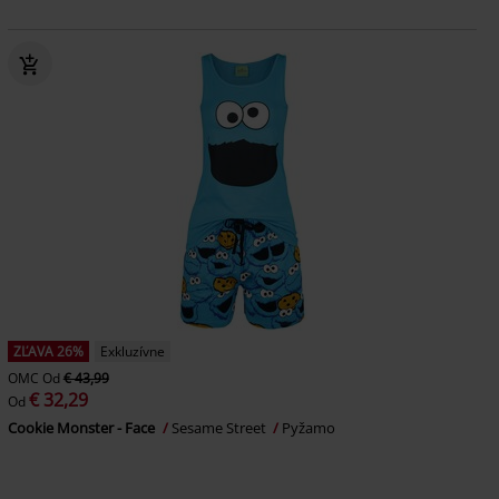
ZĽAVA 26%
Exkluzívne
OMC
Od
€ 43,99
€ 32,29
Od
Cookie Monster - Face
Sesame Street
Pyžamo