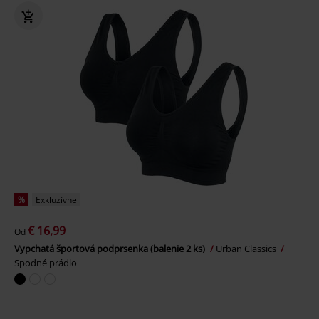
%
Exkluzívne
€ 16,99
Od
Vypchatá športová podprsenka (balenie 2 ks)
Urban Classics
Spodné prádlo