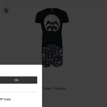
Exkluzívne
Plus Size
OMC
Od
€ 39,99
Ok
€ 37,99
Od
Coyote Moonlight
Looney Tunes
Pyžamo
P Italia