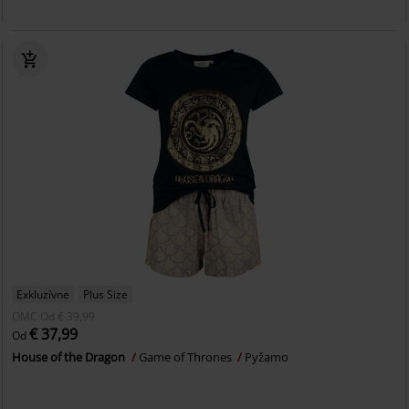
Exkluzívne
Plus Size
OMC
Od
€ 39,99
€ 37,99
Od
House of the Dragon
Game of Thrones
Pyžamo