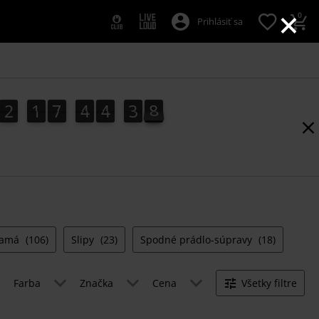
×
0
Prihlásiť sa
2
1
7
4
4
3
7
2
1
7
4
4
3
6
7
4
8
6
žamá
(106)
Slipy
(23)
Spodné prádlo-súpravy
(18)
Farba
Značka
Cena
Všetky filtre