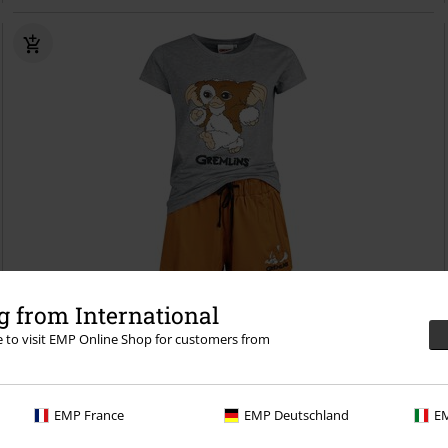
ZĽAVA 22%
Exkluzívne
 from International
OMC
Od
€ 39,99
re to visit EMP Online Shop for customers from
€ 30,99
Od
Gizmo
Gremlins
Pyžamo
EMP France
EMP Deutschland
EM