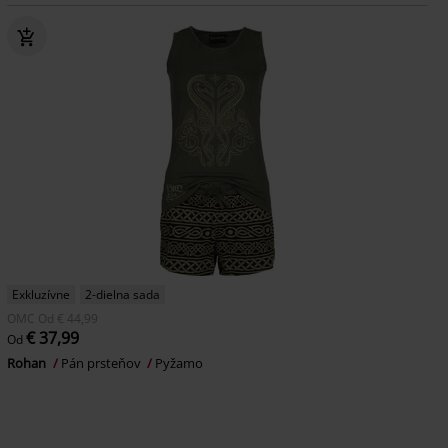
Exkluzívne
2-dielna sada
OMC
Od
€ 44,99
€ 37,99
Od
Rohan
Pán prsteňov
Pyžamo