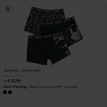
Exkluzívne
3-dielna sada
OMC
Od
€ 37,99
€ 32,99
Od
Devil's Plaything
Black Premium by EMP
Boxerky