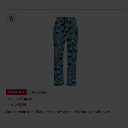
ZĽAVA 19%
Exkluzívne
OMC
Od
€ 34,99
€ 28,04
Od
Cookie Monster - Face
Sesame Street
Pyžamové nohavice