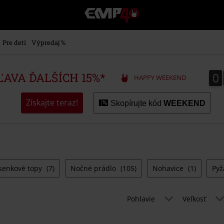
EMP
-
Hudba,
TV
Pre deti
Výpredaj %
filmy
&
seriály,
0
0
ZĽAVA ĎALŠÍCH 15%*
HAPPY WEEKEND
Merch
pre
hráčov,
Získajte teraz!
Skopírujte kód
WEEKEND
Alternatívna
móda
senkové topy
(7)
Nočné prádlo
(105)
Nohavice
(1)
Py
Pohlavie
Veľkosť