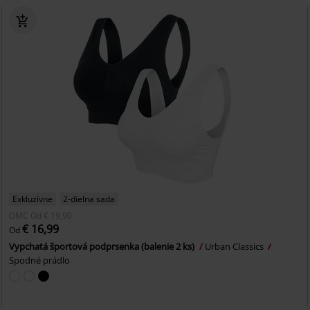
Exkluzívne
2-dielna sada
OMC
Od
€ 19,90
€ 16,99
Od
Vypchatá športová podprsenka (balenie 2 ks)
Urban Classics
Spodné prádlo