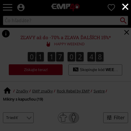
×
EMP
0
-
Hudba,
Vyhľad
Katalóg
TV
vyhľadávania
filmy
&
ZĽAVY až do -70% a ZĽAVA ĎALŠÍCH 15%*
seriály,
HAPPY WEEKEND
Merch
pre
0
1
1
7
0
2
4
8
0
1
1
7
0
2
4
7
7
5
9
8
hráčov,
Alternatívna
Získajte teraz!
móda
Skopírujte kód
WEEKEND
Značky
EMP značky
Rock Rebel by EMP
Svetre
Mikiny s kapucňou (19)
Filter