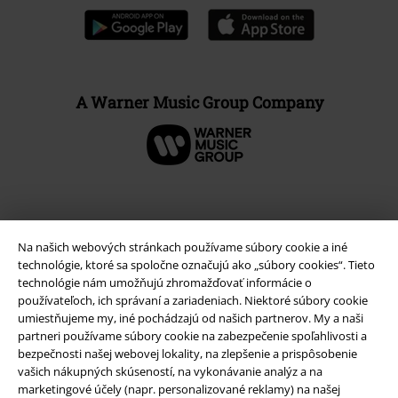
A Warner Music Group Company
Na našich webových stránkach používame súbory cookie a iné
technológie, ktoré sa spoločne označujú ako „súbory cookies“. Tieto
technológie nám umožňujú zhromažďovať informácie o
používateľoch, ich správaní a zariadeniach. Niektoré súbory cookie
umiestňujeme my, iné pochádzajú od našich partnerov. My a naši
partneri používame súbory cookie na zabezpečenie spoľahlivosti a
bezpečnosti našej webovej lokality, na zlepšenie a prispôsobenie
Právne informácie
vašich nákupných skúseností, na vykonávanie analýz a na
marketingové účely (napr. personalizované reklamy) na našej
Podmienky