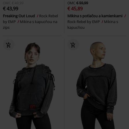
OMC
€ 49,99
OMC
€ 59,99
€ 43,99
€ 45,89
Freaking Out Loud
Rock Rebel
Mikina s potlačou a kamienkami
by EMP
Mikina s kapucňou na
Rock Rebel by EMP
Mikina s
zips
kapucňou