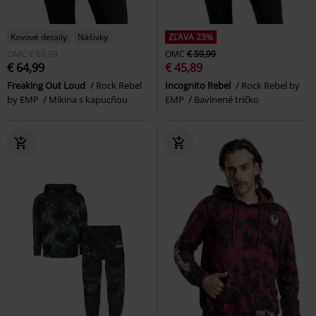
Kovové detaily
Nášivky
ZĽAVA 23%
OMC
€ 69,99
OMC
€ 59,99
€ 64,99
€ 45,89
Freaking Out Loud
Rock Rebel
Incognito Rebel
Rock Rebel by
by EMP
Mikina s kapucňou
EMP
Bavlnené tričko