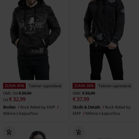
ZĽAVA 45%
Takmer vypredané
ZĽAVA 36%
Takmer vypredané
OMC
Od
€ 59,99
OMC
€ 59,99
€ 32,99
€ 37,99
Od
Bodies
Rock Rebel by EMP
Skulls & Details
Rock Rebel by
Mikina s kapucňou
EMP
Mikina s kapucňou