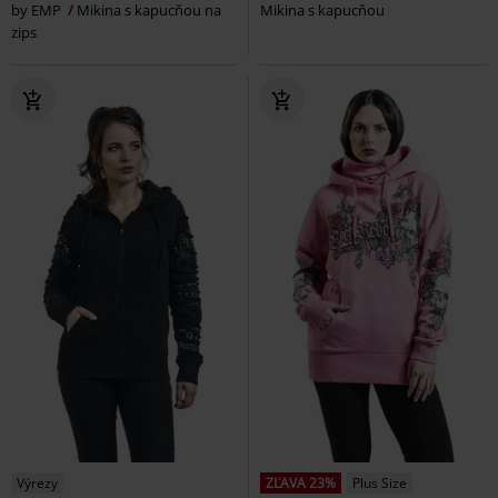
by EMP
Mikina s kapucňou na
Mikina s kapucňou
zips
Výrezy
ZĽAVA 23%
Plus Size