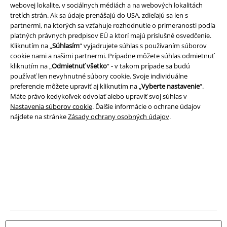
webovej lokalite, v sociálnych médiách a na webových lokalitách
tretích strán. Ak sa údaje prenášajú do USA, zdieľajú sa len s
Imprint
partnermi, na ktorých sa vzťahuje rozhodnutie o primeranosti podľa
platných právnych predpisov EÚ a ktorí majú príslušné osvedčenie.
Ochrana osobných údajov
Kliknutím na „
Súhlasím
“ vyjadrujete súhlas s používaním súborov
cookie nami a našimi partnermi. Prípadne môžete súhlas odmietnuť
Likvidácia odpadu a ochrana životného prostredia
kliknutím na „
Odmietnuť všetko
“ - v takom prípade sa budú
používať len nevyhnutné súbory cookie. Svoje individuálne
preferencie môžete upraviť aj kliknutím na „
Vyberte nastavenie
“.
Vyhlásenie o zhode
Máte právo kedykoľvek odvolať alebo upraviť svoj súhlas v
Nastavenia súborov cookie
. Ďalšie informácie o ochrane údajov
Informácie o prístupnosti
nájdete na stránke
Zásady ochrany osobných údajov
.
Nastavenia súborov cookie
Odstúpenie od zmluvy
Všetky ceny sú vrátane DPH, bez poštovného a
balného
© 1986-2026 EMP Merchandising