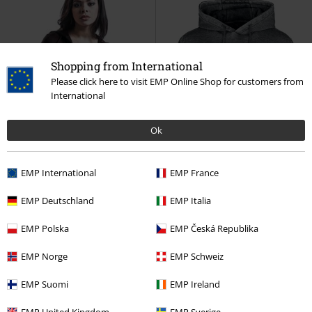
Shopping from International
Please click here to visit EMP Online Shop for customers from
International
Ok
EMP International
EMP France
EMP Deutschland
EMP Italia
Takmer vypredané
Plus Size
ZĽAVA 34%
Takmer vypredané
EMP Polska
EMP Česká Republika
OMC
€ 49,99
OMC
€ 74,99
€ 43,99
€ 48,99
EMP Norge
EMP Schweiz
Never Regret
Rock Rebel by
Mikina s použitým efektom
EMP Suomi
EMP Ireland
EMP
Mikina s kapucňou
Rock Rebel by EMP
Mikina s
kapucňou