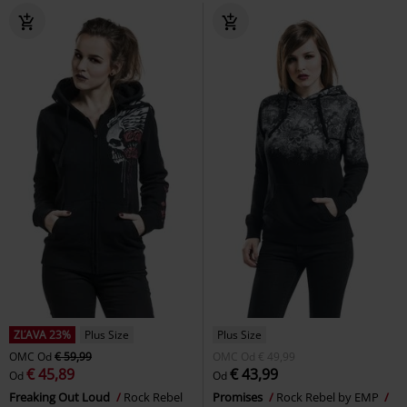
ZĽAVA 23%
Plus Size
Plus Size
OMC
Od
€ 59,99
OMC
Od
€ 49,99
€ 45,89
€ 43,99
Od
Od
Freaking Out Loud
Rock Rebel
Promises
Rock Rebel by EMP