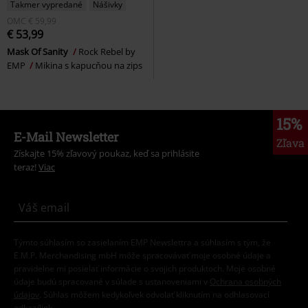
Takmer vypredané
Nášivky
OMC
€ 59,99
€ 53,99
Mask Of Sanity
Rock Rebel by
EMP
Mikina s kapucňou na zips
15%
E-Mail Newsletter
Zľava
Získajte 15% zľavový poukaz, keď sa prihlásite
teraz!
Viac
Týmto súhlasím so zasielaním EMP Newslettra a súhlasím s tým, že
E.M.P. Merchandising mbH môže spracovávať moje osobné údaje a
pravidelne mi posielať informácie o svojich produktoch. Moje osobné
údaje budú spracované v súlade s ustanoveniami v
Ochrana osobných
údajov
. Súhlas môžem kedykoľvek odvolať kliknutím na odhlasovací
odkaz/link.