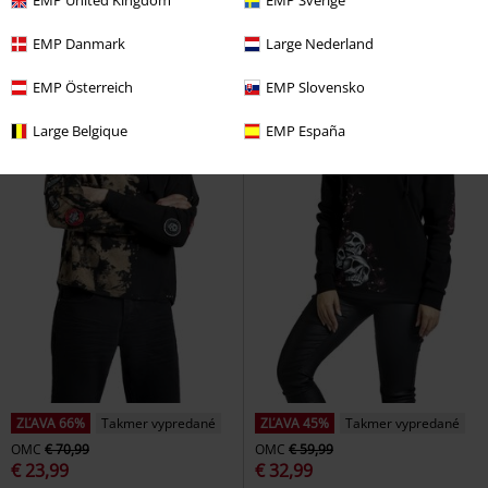
EMP United Kingdom
EMP Sverige
EMP Danmark
Large Nederland
EMP Österreich
EMP Slovensko
Large Belgique
EMP España
ZĽAVA 66%
Takmer vypredané
ZĽAVA 45%
Takmer vypredané
OMC
€ 70,99
OMC
€ 59,99
€ 23,99
€ 32,99