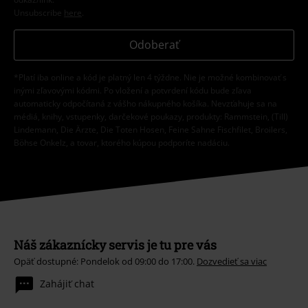
Unsubscribe
here
.
Odoberať
*Platí iba online a kód je platný len 4 týždne. Nie je možné kombinovať s
inými zľavovými kódmi. Po vložení a potvrdení kódu bude zľava
automaticky odpočítaná z vášho nákupného košíka. Nevzťahuje sa na
médiá, knihy, vstupenky, darčekové poukazy, produkty: Rammstein, (Till)
Lindemann, Die Ärzte, Die Toten Hosen, Feine Sahne Fischfilet, Broilers,
Böhse Onkelz, a tovar, ktorého kúpou podporíte nadáciu.
Náš zákaznícky servis je tu pre vás
Opäť dostupné: Pondelok od 09:00 do 17:00.
Dozvedieť sa viac
Zahájiť chat