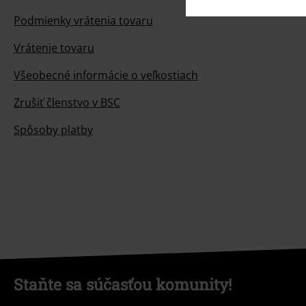
Podmienky vrátenia tovaru
Vrátenie tovaru
Všeobecné informácie o veľkostiach
Zrušiť členstvo v BSC
Spôsoby platby
Staňte sa súčasťou komunity!