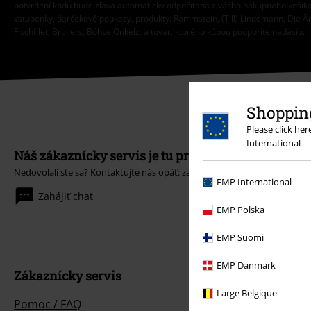
potvrdení kódu bude zľava automaticky odpočítaná z vášho nákupného košíka
vstupenky, darčekové poukazy, produkty: Rammstein, (Till) Lindemann, Die Ä
Fischfilet, Broilers, Böhse Onkelz, a tovar, ktorého kúpou podporíte nadáciu.
Shopping
Please click he
International
Náš zákaznícky servis je tu pre vás
Nedovolali ste sa? Kontaktujte nás opäť: zajtra od 09:00 do 17:00.
Dozved
EMP International
Zahájiť chat
EMP Polska
EMP Suomi
EMP Danmark
Zákaznícky servis
Large Belgique
Pomoc / FAQ