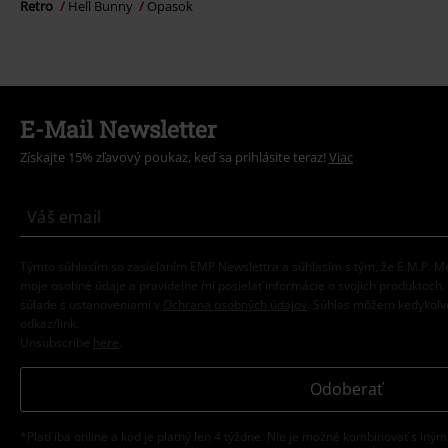
Retro
Hell Bunny
Opasok
E-Mail Newsletter
Získajte 15% zľavový poukaz, keď sa prihlásite teraz!
Viac
Týmto súhlasím so zasielaním EMP Newslettra a súhlasím s tým, že E.M.P.
moje osobné údaje a pravidelne mi posielať informácie o svojich produktoch
súlade s ustanoveniami v
Ochrana osobných údajov
. Súhlas môžem kedykoľve
odkaz/link.
Unsubscribe
here
.
Odoberať
*Platí iba online a kód je platný len 4 týždne. Nie je možné kombinovať s iným