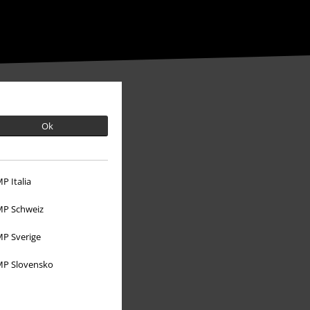
Ok
P Italia
P Schweiz
P Sverige
P Slovensko
O EMP
Udržateľnosť