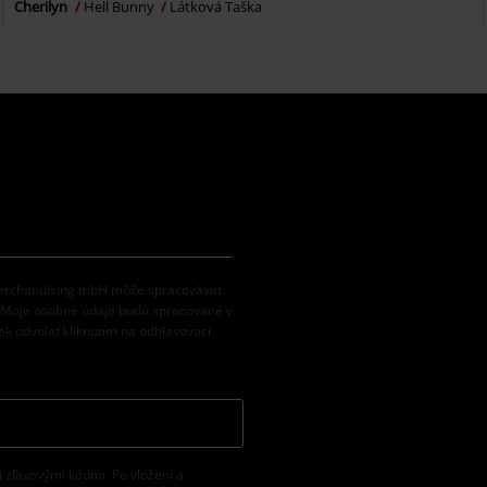
Cherilyn
Hell Bunny
Látková Taška
 Merchandising mbH môže spracovávať
. Moje osobné údaje budú spracované v
k odvolať kliknutím na odhlasovací
i zľavovými kódmi. Po vložení a