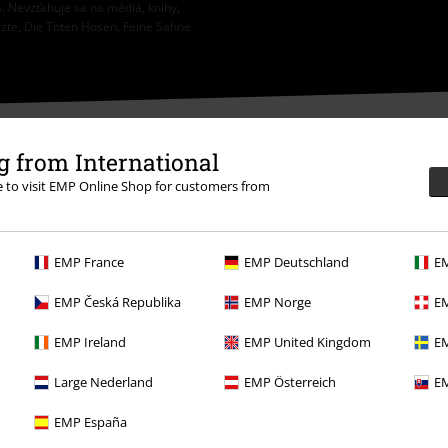
. Nevzťahuje sa na médiá, knihy,
rzte, Die Toten Hosen, Feine Sahne
 from International
re to visit EMP Online Shop for customers from
ieť sa viac
EMP France
EMP Deutschland
EM
EMP Česká Republika
EMP Norge
EM
EMP Ireland
EMP United Kingdom
EM
Large Nederland
EMP Österreich
EM
Ponuky pre vás
EMP España
Súťaž