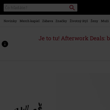
na
Vyhľadávanie
Katalóg
hlavný
vyhľadávania
obsah
Novinky
Merch kapiel
Zábava
Značky
Životný štýl
Ženy
Muži
Je to tu! Afterwork Deals: 