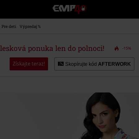
EMP
-
Hudba,
TV
Pre deti
Výpredaj %
filmy
&
seriály,
blesková ponuka len do polnoci!
-15%
Merch
pre
hráčov,
Získajte teraz!
Skopírujte kód
AFTERWORK
Alternatívna
móda