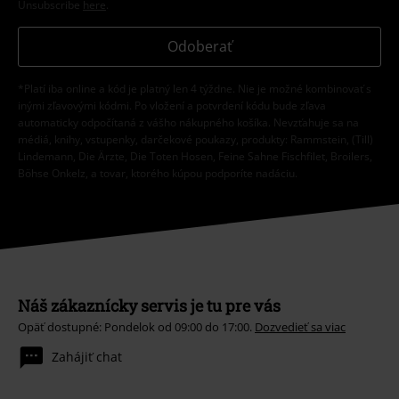
Unsubscribe
here
.
Odoberať
*Platí iba online a kód je platný len 4 týždne. Nie je možné kombinovať s
inými zľavovými kódmi. Po vložení a potvrdení kódu bude zľava
automaticky odpočítaná z vášho nákupného košíka. Nevzťahuje sa na
médiá, knihy, vstupenky, darčekové poukazy, produkty: Rammstein, (Till)
Lindemann, Die Ärzte, Die Toten Hosen, Feine Sahne Fischfilet, Broilers,
Böhse Onkelz, a tovar, ktorého kúpou podporíte nadáciu.
Náš zákaznícky servis je tu pre vás
Opäť dostupné: Pondelok od 09:00 do 17:00.
Dozvedieť sa viac
Zahájiť chat