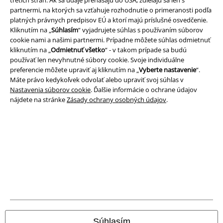
partnermi, na ktorých sa vzťahuje rozhodnutie o primeranosti podľa
Imprint
platných právnych predpisov EÚ a ktorí majú príslušné osvedčenie.
Kliknutím na „
Súhlasím
“ vyjadrujete súhlas s používaním súborov
Ochrana osobných údajov
cookie nami a našimi partnermi. Prípadne môžete súhlas odmietnuť
kliknutím na „
Odmietnuť všetko
“ - v takom prípade sa budú
Likvidácia odpadu a ochrana životného prostredia
používať len nevyhnutné súbory cookie. Svoje individuálne
preferencie môžete upraviť aj kliknutím na „
Vyberte nastavenie
“.
Vyhlásenie o zhode
Máte právo kedykoľvek odvolať alebo upraviť svoj súhlas v
Nastavenia súborov cookie
. Ďalšie informácie o ochrane údajov
nájdete na stránke
Zásady ochrany osobných údajov
.
Informácie o prístupnosti
Nastavenia súborov cookie
Odstúpenie od zmluvy
Všetky ceny sú vrátane DPH, bez poštovného a
balného
© 1986-2026 EMP Merchandising
Súhlasím