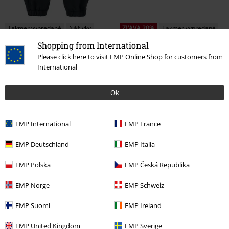
Takmer vypredané
Nášivky
ZĽAVA 20%
Takmer vypredané
€ 80,99
Shopping from International
€ 69,99
€ 64,79
Please click here to visit EMP Online Shop for customers from
Joggingové nohavice Mapleton
Pracovné šortky UNIONVILLE
International
Dickies
Tepláky
13INCH
Dickies
Kraťasy
Ok
EMP International
EMP France
EMP Deutschland
EMP Italia
EMP Polska
EMP Česká Republika
EMP Norge
EMP Schweiz
EMP Suomi
EMP Ireland
EMP United Kingdom
EMP Sverige