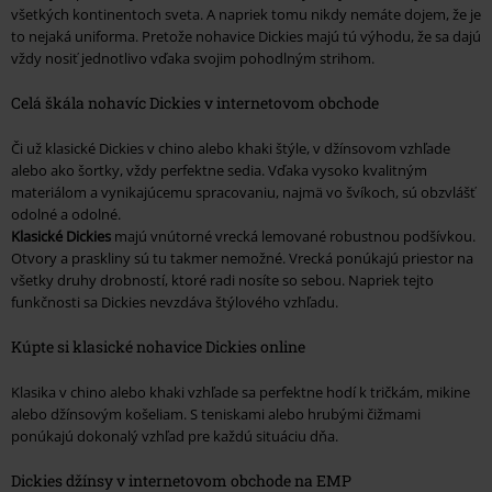
všetkých kontinentoch sveta. A napriek tomu nikdy nemáte dojem, že je
to nejaká uniforma. Pretože nohavice Dickies majú tú výhodu, že sa dajú
vždy nosiť jednotlivo vďaka svojim pohodlným strihom.
Celá škála nohavíc Dickies v internetovom obchode
Či už klasické Dickies v chino alebo khaki štýle, v džínsovom vzhľade
alebo ako šortky, vždy perfektne sedia. Vďaka vysoko kvalitným
materiálom a vynikajúcemu spracovaniu, najmä vo švíkoch, sú obzvlášť
odolné a odolné.
Klasické Dickies
majú vnútorné vrecká lemované robustnou podšívkou.
Otvory a praskliny sú tu takmer nemožné. Vrecká ponúkajú priestor na
všetky druhy drobností, ktoré radi nosíte so sebou. Napriek tejto
funkčnosti sa Dickies nevzdáva štýlového vzhľadu.
Kúpte si klasické nohavice Dickies online
Klasika v chino alebo khaki vzhľade sa perfektne hodí k tričkám, mikine
alebo džínsovým košeliam. S teniskami alebo hrubými čižmami
ponúkajú dokonalý vzhľad pre každú situáciu dňa.
Dickies džínsy v internetovom obchode na EMP