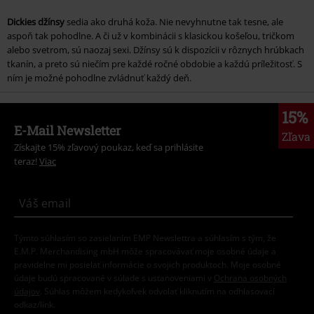
Dickies džínsy
sedia ako druhá koža. Nie nevyhnutne tak tesne, ale
aspoň tak pohodlne. A či už v kombinácii s klasickou košeľou, tričkom
alebo svetrom, sú naozaj sexi. Džínsy sú k dispozícii v rôznych hrúbkach
tkanín, a preto sú niečím pre každé ročné obdobie a každú príležitosť. S
ním je možné pohodlne zvládnuť každý deň.
15%
E-Mail Newsletter
Zľava
Získajte 15% zľavový poukaz, keď sa prihlásite
teraz!
Viac
Týmto súhlasím so zasielaním EMP Newslettra a súhlasím s tým, že
E.M.P. Merchandising mbH môže spracovávať moje osobné údaje a
pravidelne mi posielať informácie o svojich produktoch. Moje osobné
údaje budú spracované v súlade s ustanoveniami v
Ochrana osobných
údajov
. Súhlas môžem kedykoľvek odvolať kliknutím na odhlasovací
odkaz/link.