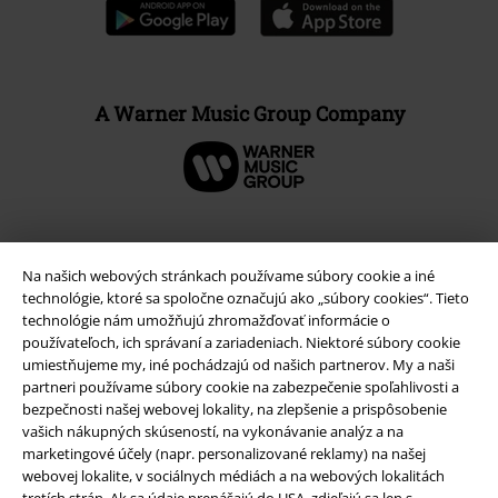
A Warner Music Group Company
Na našich webových stránkach používame súbory cookie a iné
technológie, ktoré sa spoločne označujú ako „súbory cookies“. Tieto
technológie nám umožňujú zhromažďovať informácie o
používateľoch, ich správaní a zariadeniach. Niektoré súbory cookie
umiestňujeme my, iné pochádzajú od našich partnerov. My a naši
partneri používame súbory cookie na zabezpečenie spoľahlivosti a
bezpečnosti našej webovej lokality, na zlepšenie a prispôsobenie
vašich nákupných skúseností, na vykonávanie analýz a na
Právne informácie
marketingové účely (napr. personalizované reklamy) na našej
Podmienky
webovej lokalite, v sociálnych médiách a na webových lokalitách
tretích strán. Ak sa údaje prenášajú do USA, zdieľajú sa len s