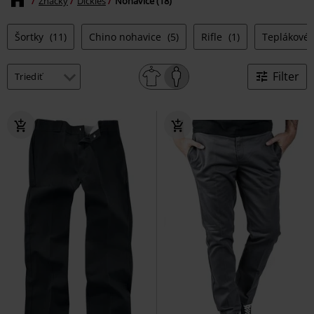
Značky
Dickies
Nohavice (18)
Šortky
(11)
Chino nohavice
(5)
Rifle
(1)
Teplákové
Filter