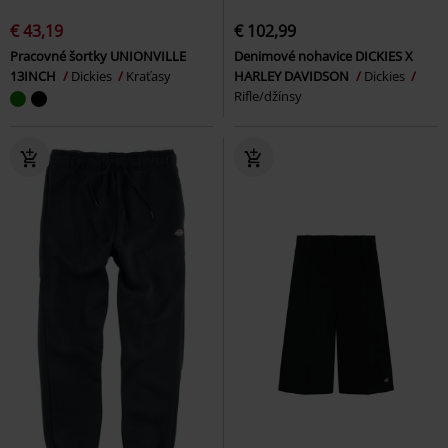
€ 43,19
€ 102,99
Pracovné šortky UNIONVILLE
Denimové nohavice DICKIES X
13INCH
Dickies
Kraťasy
HARLEY DAVIDSON
Dickies
Rifle/džínsy