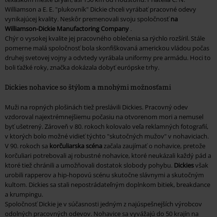
Williamson a E. E. "plukovník" Dickie chceli vyrábať pracovné odevy
vynikajúcej kvality. Neskôr premenovali svoju spoločnosť
na
Williamson-Dickie Manufactoring Company
.
Chýr o vysokej kvalite jej pracovného oblečenia sa rýchlo rozšíril. Stále
pomerne malá spoločnosť bola skonfiškovaná americkou vládou počas
druhej svetovej vojny a odvtedy vyrábala uniformy pre armádu. Hoci to
boli ťažké roky, značka dokázala dobyť európske trhy.
Dickies nohavice so štýlom a mnohými možnosťami
Muži na ropných plošinách tiež preslávili Dickies. Pracovný odev
vzdoroval najextrémnejšiemu počasiu na otvorenom mori a nemusel
byť ušetrený. Zároveň v 80. rokoch kolovalo veľa reklamných fotografií,
v ktorých bolo možné vidieť týchto "skutočných mužov" v nohaviciach.
V 90. rokoch sa
korčuliarska scéna
začala zaujímať o nohavice, pretože
korčuliari potrebovali aj robustné nohavice, ktoré neukázali každý pád a
ktoré tiež chránili a umožňovali dostatok slobody pohybu.
Dickies
však
urobili rapperov a hip-hopovú scénu skutočne slávnymi a skutočným
kultom. Dickies sa stali nepostrádateľným doplnkom bitiek, breakdance
a krumpingu.
Spoločnosť Dickie je v súčasnosti jedným z najúspešnejších výrobcov
odolných pracovných odevov. Nohavice sa vyvážajú do 50 krajín na