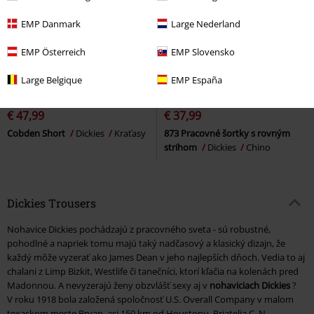
EMP Danmark
Large Nederland
EMP Österreich
EMP Slovensko
Large Belgique
EMP España
%
Takmer vypredané
%
Takmer vypredané
€ 47,99
€ 37,99
Cobden Short
Dickies
Kraťasy
873 Pracovné šortky s rovným
strihom
Dickies
Chino
Dickies Trousers
Nohavice Dickies pochádzajú z pracovného sveta - sú robustné,
pohodlné a napriek tomu majú taký nadčasový a klasický dizajn, že
každý môže vyzerať ako James Dean v jeho najlepších dňoch. Vedia to aj
chalani z Limp Bizkit, Westlife či tanečníci, ktorí kľačia na kolenách pred
Madonnou. A nevyzerajú ženy obzvlášť sexy aj v
nohaviciach Dickies
?
V roku 1918 bola založená spoločnosť U.S. Overall Company v malom
texaskom meste Bryan, asi 150 km od Houstonu. Priatelia C. N.