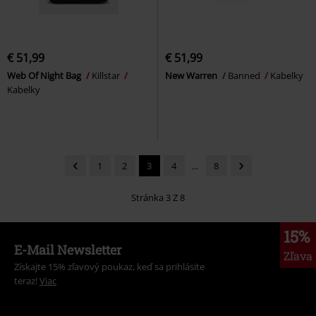
€ 51,99
€ 51,99
Web Of Night Bag
Killstar
New Warren
Banned
Kabelky
Kabelky
1
2
3
4
...
8
Stránka 3 Z 8
15%
E-Mail Newsletter
Zľava
Získajte 15% zľavový poukaz, keď sa prihlásite
teraz!
Viac