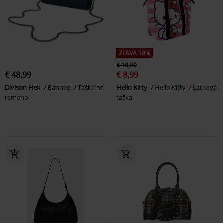
ZĽAVA 18%
€ 10,99
€ 48,99
€ 8,99
Divison Hex
Banned
Taška na
Hello Kitty
Hello Kitty
Látková
rameno
taška