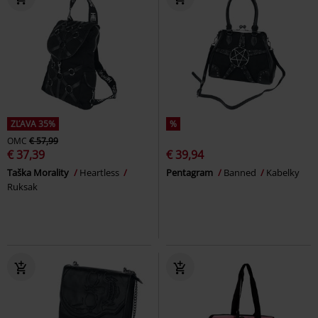
ZĽAVA 35%
%
OMC
€ 57,99
€ 37,39
€ 39,94
Taška Morality
Heartless
Pentagram
Banned
Kabelky
Ruksak