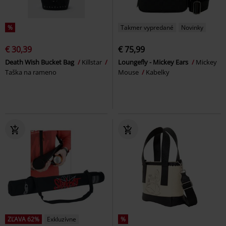
%
Takmer vypredané
Novinky
€ 30,39
€ 75,99
Death Wish Bucket Bag
Killstar
Loungefly - Mickey Ears
Mickey
Taška na rameno
Mouse
Kabelky
ZĽAVA 62%
Exkluzívne
%