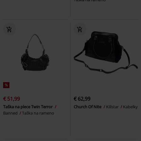
%
€ 51,99
€ 62,99
Taška na plece Twin Terror
Church Of Nite
Killstar
Kabelky
Banned
Taška na rameno