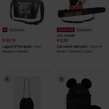
%
Exkluzívne
ZĽAVA 62%
Exkluzívne
OMC
€ 16,99
€ 43,19
€ 6,39
Legace Of The Beast
Iron
Can carrier with print
Guns N'
Maiden
Kabelky
Roses
Chladiaca Taška