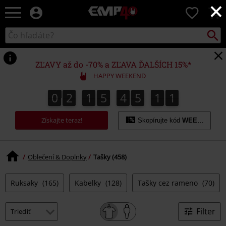
×
EMP
0
-
Hudba,
Vyhľad
Katalóg
TV
vyhľadávania
filmy
&
ZĽAVY až do -70% a ZĽAVA ĎALŠÍCH 15%*
seriály,
HAPPY WEEKEND
Merch
pre
0
2
1
5
4
5
1
0
0
2
1
5
4
5
0
9
1
0
1
9
0
hráčov,
Alternatívna
Získajte teraz!
móda
Skopírujte kód
WEEKEND
Oblečení & Doplnky
Tašky (458)
Ruksaky
(165)
Kabelky
(128)
Tašky cez rameno
(70)
Filter