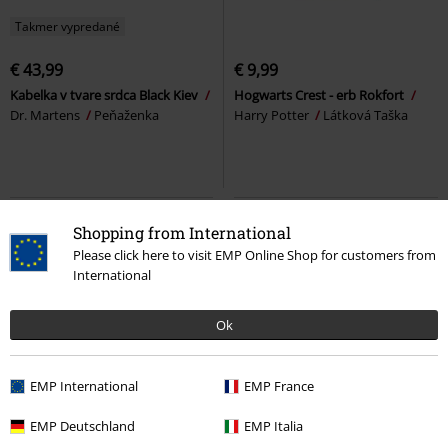
Takmer vypredané
€ 43,99
€ 9,99
Kabelka v tvare srdca Black Kiev
Hogwarts Crest - erb Rokfort
Dr. Martens
Peňaženka
Harry Potter
Látková Taška
Shopping from International
Please click here to visit EMP Online Shop for customers from
International
Ok
EMP International
EMP France
%
Exkluzívne
ZĽAVA 15%
EMP Deutschland
EMP Italia
€ 19,99