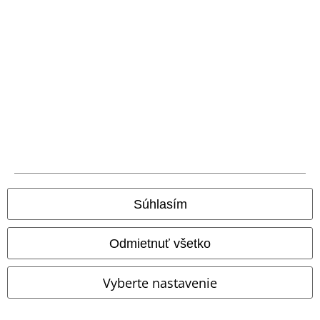
Nová aplikácia EMP
Stiahnite si novú EMP aplikáciu zdarma a využite všetky nové
funkcie a výhody!
Súhlasím
A Warner Music Group Company
Odmietnuť všetko
Vyberte nastavenie