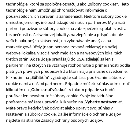
technológie, ktoré sa spoločne označujú ako „súbory cookies“. Tieto
technológie nám umožňujú zhromažďovať informácie o
používateľoch, ich správaní a zariadeniach. Niektoré súbory cookie
umiestňujeme my, iné pochádzajú od našich partnerov. My a naši
Staňte sa súčasťou komunity!
partneri používame súbory cookie na zabezpečenie spoľahlivosti a
bezpečnosti našej webovej lokality, na zlepšenie a prispôsobenie
vašich nákupných skúseností, na vykonávanie analýz a na
marketingové účely (napr. personalizované reklamy) na našej
webovej lokalite, v sociálnych médiách a na webových lokalitách
tretích strán. Ak sa údaje prenášajú do USA, zdieľajú sa len s
partnermi, na ktorých sa vzťahuje rozhodnutie o primeranosti podľa
platných právnych predpisov EÚ a ktorí majú príslušné osvedčenie.
Kliknutím na „
Súhlasím
“ vyjadrujete súhlas s používaním súborov
cookie nami a našimi partnermi. Prípadne môžete súhlas odmietnuť
kliknutím na „
Odmietnuť všetko
“ - v takom prípade sa budú
Spôsoby platby
používať len nevyhnutné súbory cookie. Svoje individuálne
preferencie môžete upraviť aj kliknutím na „
Vyberte nastavenie
“.
Máte právo kedykoľvek odvolať alebo upraviť svoj súhlas v
Bankový prevod
Platba na dobierku
Nastavenia súborov cookie
. Ďalšie informácie o ochrane údajov
nájdete na stránke
Zásady ochrany osobných údajov
.
Doprava