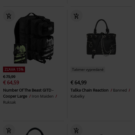
ZĽAVA 15%
Takmer vypredané
€ 75,99
€ 64,59
€ 64,99
Number Of The Beast GITD -
Taška Chain Reaction
Banned
Cooper Large
Iron Maiden
Kabelky
Ruksak