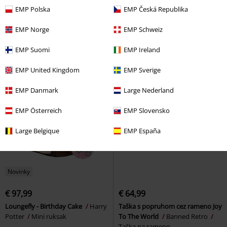
€ 21,59
€ 16,99
EMP Polska
EMP Česká Republika
Black Ice
AC/DC
Chladiaca
Fade to Black
Metallica
Taška
Peňaženka
EMP Norge
EMP Schweiz
EMP Suomi
EMP Ireland
EMP United Kingdom
EMP Sverige
EMP Danmark
Large Nederland
EMP Österreich
EMP Slovensko
Large Belgique
EMP España
Novinky
€ 97,99
€ 64,99
Loungefly - Birthday Cake
Harry
Taška s popruhom cez rameno Joy
Potter
Mini ruksak
To The World
Banned Retro
Taška na rameno