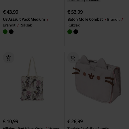
€ 43,99
€ 53,99
US Assault Pack Medium
Batoh Molle Combat
Brandit
Brandit
Ruksak
Ruksak
€ 10,99
€ 26,99
Villains - Bad Vibes Only
Disney
Toaletná taštička Foodie