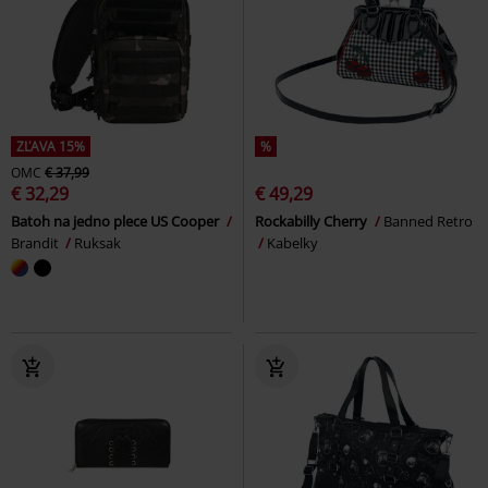
ZĽAVA 15%
%
OMC
€ 37,99
€ 32,29
€ 49,29
Batoh na jedno plece US Cooper
Rockabilly Cherry
Banned Retro
Brandit
Ruksak
Kabelky