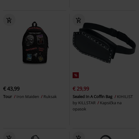
%
€ 43,99
€ 29,99
Tour
Iron Maiden
Ruksak
Sealed In A Coffin Bag
KIHILIST
by KILLSTAR
Kapsička na
opasok