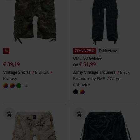
%
ZĽAVA 25%
Exkluzívne
OMC
Od
€ 69,99
€ 39,19
€ 51,99
Od
Vintage Shorts
Brandit
Army Vintage Trousers
Black
Kraťasy
Premium by EMP
Cargo
nohavice
+4