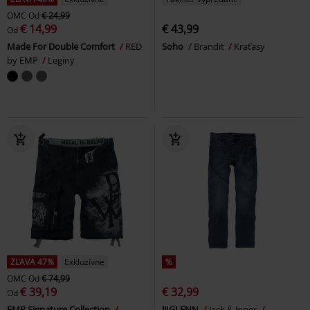
OMC
Od
€ 24,99
€ 14,99
€ 43,99
Od
Made For Double Comfort
RED
Soho
Brandit
Kraťasy
by EMP
Legíny
ZĽAVA 47%
Exkluzívne
%
OMC
Od
€ 74,99
€ 39,19
€ 32,99
Od
EMP Signature Collection
JJIGLENN
Jack & Jones