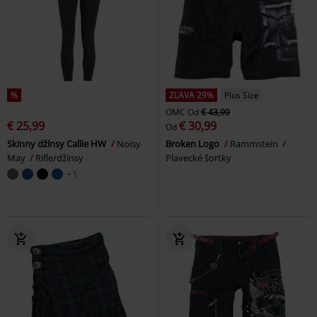
%
ZĽAVA 29%
Plus Size
OMC
Od
€ 43,99
€ 25,99
€ 30,99
Od
Skinny džínsy Callie HW
Noisy
Broken Logo
Rammstein
May
Rifle/džínsy
Plavecké šortky
+1