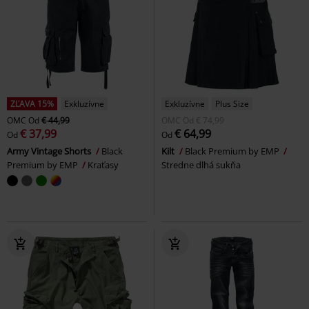
ZĽAVA 15%
Exkluzívne
Exkluzívne
Plus Size
OMC
Od
€ 44,99
OMC
Od
€ 74,99
€ 37,99
€ 64,99
Od
Od
Army Vintage Shorts
Black
Kilt
Black Premium by EMP
Premium by EMP
Kraťasy
Stredne dlhá sukňa