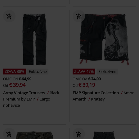
ZĽAVA 38%
Exkluzívne
ZĽAVA 47%
Exkluzívne
OMC
Od
€ 64,99
OMC
Od
€ 74,99
€ 39,94
€ 39,19
Od
Od
Army Vintage Trousers
Black
EMP Signature Collection
Amon
Premium by EMP
Cargo
Amarth
Kraťasy
nohavice