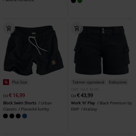
%
Plus Size
Takmer vypredané
Exkluzívne
OMC
Od
€ 49,99
€ 16,99
€ 43,99
Od
Od
Block Swim Shorts
Urban
Work 'N' Play
Black Premium by
Classics
Plavecké šortky
EMP
Kraťasy