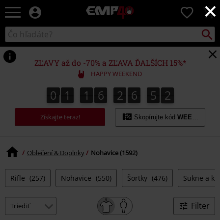
×
EMP
0
-
Hudba,
Vyhľad
Katalóg
TV
vyhľadávania
filmy
&
ZĽAVY až do -70% a ZĽAVA ĎALŠÍCH 15%*
seriály,
HAPPY WEEKEND
Merch
pre
0
1
1
6
2
6
5
1
0
1
1
6
2
6
5
0
2
0
1
hráčov,
Alternatívna
Získajte teraz!
móda
Skopírujte kód
WEEKEND
Oblečení & Doplnky
Nohavice (1592)
Rifle
(257)
Nohavice
(550)
Šortky
(476)
Sukne a kil
Filter