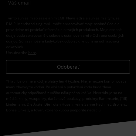
Týmto súhlasím so zasielaním EMP Newslettra a súhlasím s tým, že
E.M.P. Merchandising mbH môže spracovávať moje osobné údaje a
pravidelne mi posielať informácie o svojich produktoch. Moje osobné
údaje budú spracované v súlade s ustanoveniami v
Ochrana osobných
údajov
. Súhlas môžem kedykoľvek odvolať kliknutím na odhlasovací
odkaz/link.
Unsubscribe
here
.
Odoberať
*Platí iba online a kód je platný len 4 týždne. Nie je možné kombinovať s
inými zľavovými kódmi. Po vložení a potvrdení kódu bude zľava
automaticky odpočítaná z vášho nákupného košíka. Nevzťahuje sa na
médiá, knihy, vstupenky, darčekové poukazy, produkty: Rammstein, (Till)
Lindemann, Die Ärzte, Die Toten Hosen, Feine Sahne Fischfilet, Broilers,
Böhse Onkelz, a tovar, ktorého kúpou podporíte nadáciu.