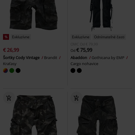
%
Exkluzívne
Exkluzívne
Odnímateľné časti
OMC
Od
€ 79,99
€ 26,99
€ 75,99
Od
Šortky Cody Vintage
Brandit
Abaddon
Gothicana by EMP
Kraťasy
Cargo nohavice