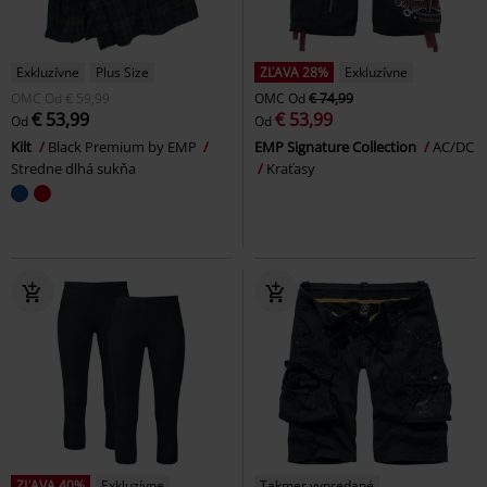
Exkluzívne
Plus Size
ZĽAVA 28%
Exkluzívne
OMC
Od
€ 59,99
OMC
Od
€ 74,99
€ 53,99
€ 53,99
Od
Od
Kilt
Black Premium by EMP
EMP Signature Collection
AC/DC
Stredne dlhá sukňa
Kraťasy
ZĽAVA 40%
Exkluzívne
Takmer vypredané