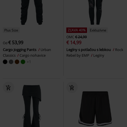
Plus Size
ZĽAVA 40%
Exkluzívne
OMC
€ 24,99
€ 53,99
€ 14,99
Od
Cargo Jogging Pants
Urban
Legíny s potlačou s lebkou
Rock
Classics
Cargo nohavice
Rebel by EMP
Legíny
+1