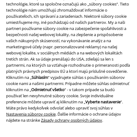
technológie, ktoré sa spoločne označujú ako „súbory cookies“. Tieto
technológie nám umožňujú zhromažďovať informácie o
používateľoch, ich správaní a zariadeniach. Niektoré súbory cookie
Staňte sa súčasťou komunity!
umiestňujeme my, iné pochádzajú od našich partnerov. My a naši
partneri používame súbory cookie na zabezpečenie spoľahlivosti a
bezpečnosti našej webovej lokality, na zlepšenie a prispôsobenie
vašich nákupných skúseností, na vykonávanie analýz a na
marketingové účely (napr. personalizované reklamy) na našej
webovej lokalite, v sociálnych médiách a na webových lokalitách
tretích strán. Ak sa údaje prenášajú do USA, zdieľajú sa len s
partnermi, na ktorých sa vzťahuje rozhodnutie o primeranosti podľa
platných právnych predpisov EÚ a ktorí majú príslušné osvedčenie.
Kliknutím na „
Súhlasím
“ vyjadrujete súhlas s používaním súborov
cookie nami a našimi partnermi. Prípadne môžete súhlas odmietnuť
Spôsoby platby
kliknutím na „
Odmietnuť všetko
“ - v takom prípade sa budú
používať len nevyhnutné súbory cookie. Svoje individuálne
preferencie môžete upraviť aj kliknutím na „
Vyberte nastavenie
“.
Bankový prevod
Platba na dobierku
Máte právo kedykoľvek odvolať alebo upraviť svoj súhlas v
Nastavenia súborov cookie
. Ďalšie informácie o ochrane údajov
nájdete na stránke
Zásady ochrany osobných údajov
.
Doprava