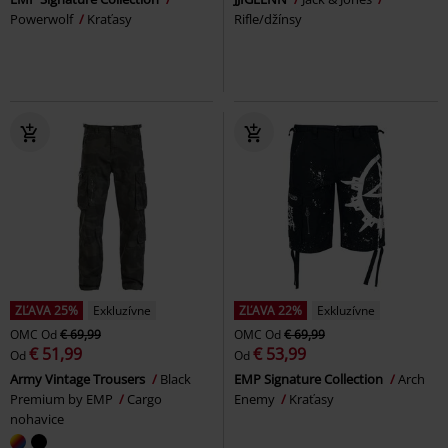
Powerwolf
Kraťasy
Rifle/džínsy
ZĽAVA 25%
Exkluzívne
ZĽAVA 22%
Exkluzívne
OMC
Od
€ 69,99
OMC
Od
€ 69,99
€ 51,99
€ 53,99
Od
Od
Army Vintage Trousers
Black
EMP Signature Collection
Arch
Premium by EMP
Cargo
Enemy
Kraťasy
nohavice