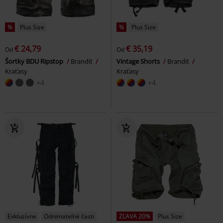
%
Plus Size
%
Plus Size
€ 24,79
€ 35,19
Od
Od
Šortky BDU Ripstop
Brandit
Vintage Shorts
Brandit
Kraťasy
Kraťasy
+4
+4
Exkluzívne
Odnímateľné časti
ZĽAVA 20%
Plus Size