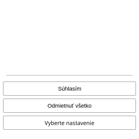
Nová aplikácia EMP
Stiahnite si novú EMP aplikáciu zdarma a využite všetky nové
funkcie a výhody!
A Warner Music Group Company
Súhlasím
Odmietnuť všetko
Vyberte nastavenie