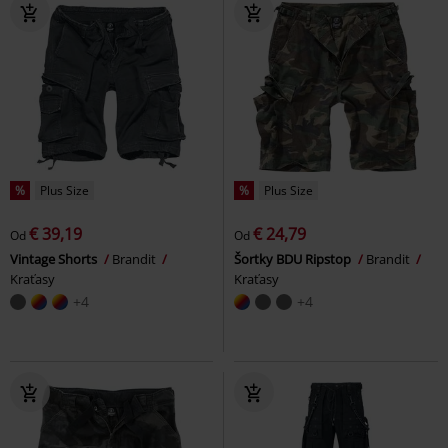
%
Plus Size
%
Plus Size
€ 39,19
€ 24,79
Od
Od
Vintage Shorts
Brandit
Šortky BDU Ripstop
Brandit
Kraťasy
Kraťasy
+4
+4