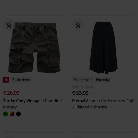
%
Exkluzívne
Exkluzívne
Novinky
OMC
€ 59,99
€ 26,99
€ 53,99
Šortky Cody Vintage
Brandit
Eternal Allure
Gothicana by EMP
Kraťasy
Plátené nohavice