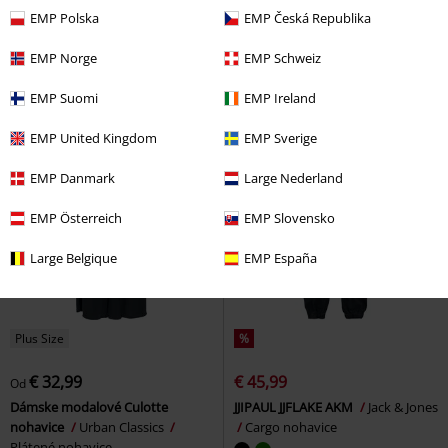
€ 37,39
€ 43,99
Od
Od
EMP Polska
EMP Česká Republika
Čierne džínsy so zahnutými
Broken Logo
Rammstein
manžetami Grace
Black
Kraťasy
EMP Norge
EMP Schweiz
Premium by EMP
Rifle/džínsy
+1
EMP Suomi
EMP Ireland
EMP United Kingdom
EMP Sverige
EMP Danmark
Large Nederland
EMP Österreich
EMP Slovensko
Large Belgique
EMP España
Plus Size
%
€ 32,99
€ 45,99
Od
Dámske modalové Culotte
JJIPAUL JJFLAKE AKM
Jack & Jones
nohavice
Urban Classics
Cargo nohavice
Plátené nohavice