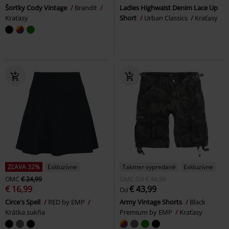
Šortky Cody Vintage
Brandit
Ladies Highwaist Denim Lace Up
Kraťasy
Short
Urban Classics
Kraťasy
ZĽAVA 32%
Exkluzívne
Takmer vypredané
Exkluzívne
OMC
€ 24,99
OMC
Od
€ 44,99
€ 16,99
€ 43,99
Od
Circe's Spell
RED by EMP
Army Vintage Shorts
Black
Krátka sukňa
Premium by EMP
Kraťasy