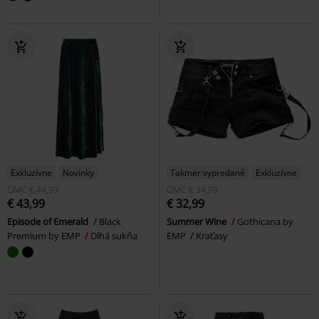
Exkluzívne
Novinky
Takmer vypredané
Exkluzívne
OMC
€ 44,99
OMC
€ 34,99
€ 43,99
€ 32,99
Episode of Emerald
Black
Summer Wine
Gothicana by
Premium by EMP
Dlhá sukňa
EMP
Kraťasy