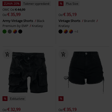
ZĽAVA 20%
Takmer vypredané
%
Plus Size
OMC
Od
€ 44,99
€ 35,99
€ 35,19
Od
Od
Army Vintage Shorts
Black
Vintage Shorts
Brandit
Premium by EMP
Kraťasy
Kraťasy
+4
%
Exkluzívne
%
€ 32,99
€ 35,19
Od
Od