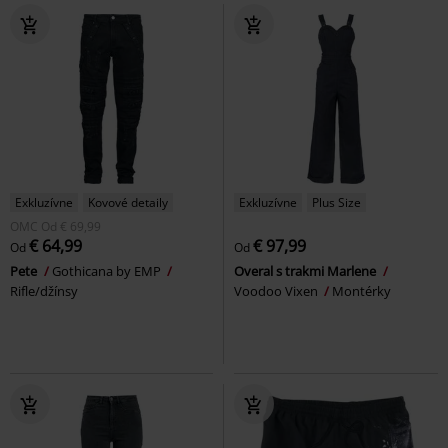
Exkluzívne
Kovové detaily
Exkluzívne
Plus Size
OMC
Od
€ 69,99
€ 64,99
€ 97,99
Od
Od
Pete
Gothicana by EMP
Overal s trakmi Marlene
Rifle/džínsy
Voodoo Vixen
Montérky