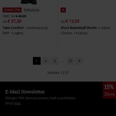
ZĽAVA 25%
Exkluzívne
%
OMC
Od
€ 49,99
€ 37,39
€ 13,59
Od
Od
Take Comfort
Gothicana by
Short Basketball Shorts
Urban
EMP
Legíny
Classics
Kraťasy
1
2
3
...
27
Stránka 1 Z 27
15%
E-Mail Newsletter
Zľava
Získajte 15% zľavový poukaz, keď sa prihlásite
teraz!
Viac