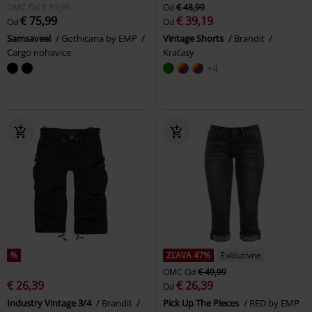
OMC
Od
€ 89,99
Od
€ 48,99
€ 75,99
€ 39,19
Od
Od
Samsaveel
Gothicana by EMP
Vintage Shorts
Brandit
Cargo nohavice
Kraťasy
+4
%
ZĽAVA 47%
Exkluzívne
OMC
Od
€ 49,99
€ 26,39
€ 26,39
Od
Industry Vintage 3/4
Brandit
Pick Up The Pieces
RED by EMP