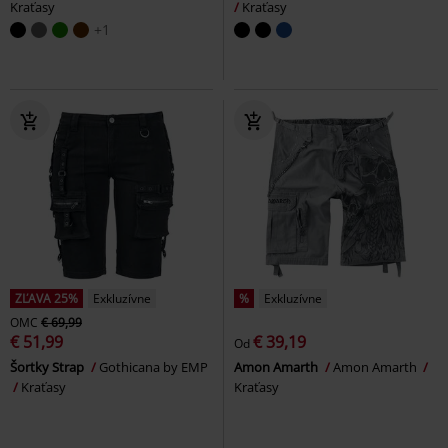
Kraťasy
Kraťasy
+1
ZĽAVA 25%
Exkluzívne
%
Exkluzívne
OMC
€ 69,99
€ 51,99
€ 39,19
Od
Šortky Strap
Gothicana by EMP
Amon Amarth
Amon Amarth
Kraťasy
Kraťasy