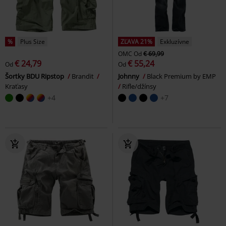
%
Plus Size
ZĽAVA 21%
Exkluzívne
OMC
Od
€ 69,99
€ 24,79
€ 55,24
Od
Od
Šortky BDU Ripstop
Brandit
Johnny
Black Premium by EMP
Kraťasy
Rifle/džínsy
+4
+7