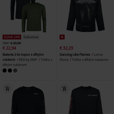
ZĽAVA 23%
Exkluzívne
%
OMC
€ 29,99
€ 22,94
€ 32,29
Balenie 2 ks topov s dlhými
Dancing Like Flames
Lorna
rukávmi
RED by EMP
Tričko s
Shore
Tričko s dlhým rukávom
dlhým rukávom