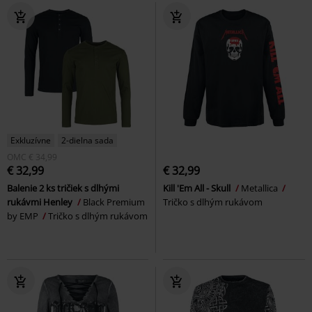
Exkluzívne
2-dielna sada
OMC
€ 34,99
€ 32,99
€ 32,99
Balenie 2 ks tričiek s dlhými
Kill 'Em All - Skull
Metallica
rukávmi Henley
Black Premium
Tričko s dlhým rukávom
by EMP
Tričko s dlhým rukávom