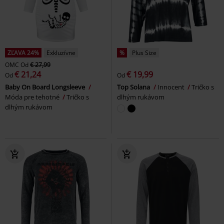
ZĽAVA 24%
Exkluzívne
%
Plus Size
OMC
Od
€ 27,99
€ 21,24
€ 19,99
Od
Od
Baby On Board Longsleeve
Top Solana
Innocent
Tričko s
Móda pre tehotné
Tričko s
dlhým rukávom
dlhým rukávom