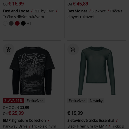
€ 16,99
€ 45,89
Od
Od
Fast And Loose
RED by EMP
Des Moines
Slipknot
Tričká s
Tričko s dlhým rukávom
dlhými rukávmi
+1
ZĽAVA 51%
Exkluzívne
Exkluzívne
Novinky
OMC
Od
€ 53,99
€ 25,99
€ 19,99
Od
EMP Signature Collection
Sieťovinové tričko Essential
Parkway Drive
Tričko s dlhým
Black Premium by EMP
Tričko s