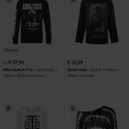
Plus Size
€ 37,99
€ 25,99
Od
Who Gives A F*ck
Architects
Raven Wise
Spiral
Tričko s
Tričko s dlhým rukávom
dlhým rukávom