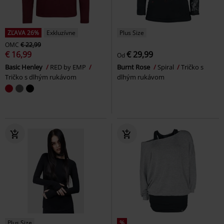
ZĽAVA 26%
Exkluzívne
Plus Size
OMC
€ 22,99
€ 16,99
€ 29,99
Od
Basic Henley
RED by EMP
Burnt Rose
Spiral
Tričko s
Tričko s dlhým rukávom
dlhým rukávom
Plus Size
%