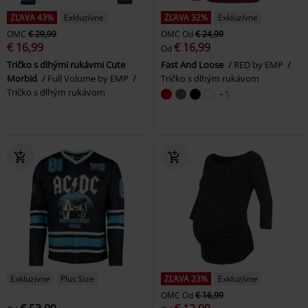
ZĽAVA 43%
Exkluzívne
ZĽAVA 32%
Exkluzívne
OMC
€ 29,99
OMC
Od
€ 24,99
€ 16,99
€ 16,99
Od
Tričko s dlhými rukávmi Cute
Fast And Loose
RED by EMP
Morbid
Full Volume by EMP
Tričko s dlhým rukávom
Tričko s dlhým rukávom
+1
Exkluzívne
Plus Size
ZĽAVA 23%
Exkluzívne
OMC
Od
€ 16,99