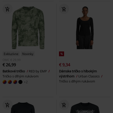
Exkluzívne
Novinky
%
OMC
€ 29,99
€ 26,99
€ 9,34
Batikové tričko
RED by EMP
Dámske tričko s hlbokým
Tričko s dlhým rukávom
výstrihom
Urban Classics
Tričko s dlhým rukávom
+2