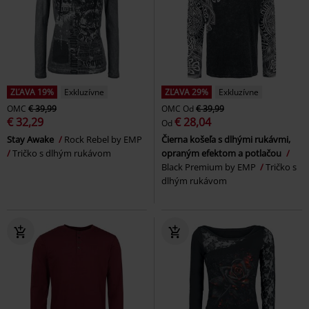
ZĽAVA 19%
Exkluzívne
ZĽAVA 29%
Exkluzívne
OMC
€ 39,99
OMC
Od
€ 39,99
€ 32,29
€ 28,04
Od
Stay Awake
Rock Rebel by EMP
Čierna košeľa s dlhými rukávmi,
Tričko s dlhým rukávom
opraným efektom a potlačou
Black Premium by EMP
Tričko s
dlhým rukávom