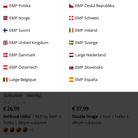
by EMP
Tričko s dlhým rukávom
Tričko s dlhým rukávom
EMP Polska
EMP Česká Republika
EMP Norge
EMP Schweiz
EMP Suomi
EMP Ireland
EMP United Kingdom
EMP Sverige
EMP Danmark
Large Nederland
EMP Österreich
EMP Slovensko
Large Belgique
EMP España
Exkluzívne
Novinky
OMC
€ 29,99
€ 26,99
€ 37,99
Batikové tričko
RED by EMP
Double Image
Tool
Tričko s
Tričko s dlhým rukávom
dlhým rukávom
+2