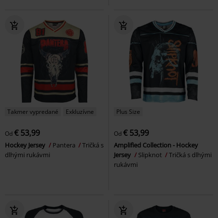
Takmer vypredané
Exkluzívne
Plus Size
€ 53,99
€ 53,99
Od
Od
Hockey Jersey
Pantera
Tričká s
Amplified Collection - Hockey
dlhými rukávmi
Jersey
Slipknot
Tričká s dlhými
rukávmi