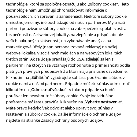
technológie, ktoré sa spoločne označujú ako „súbory cookies“. Tieto
technológie nám umožňujú zhromažďovať informácie o
používateľoch, ich správaní a zariadeniach. Niektoré súbory cookie
Staňte sa súčasťou komunity!
umiestňujeme my, iné pochádzajú od našich partnerov. My a naši
partneri používame súbory cookie na zabezpečenie spoľahlivosti a
bezpečnosti našej webovej lokality, na zlepšenie a prispôsobenie
vašich nákupných skúseností, na vykonávanie analýz a na
marketingové účely (napr. personalizované reklamy) na našej
webovej lokalite, v sociálnych médiách a na webových lokalitách
tretích strán. Ak sa údaje prenášajú do USA, zdieľajú sa len s
partnermi, na ktorých sa vzťahuje rozhodnutie o primeranosti podľa
platných právnych predpisov EÚ a ktorí majú príslušné osvedčenie.
Kliknutím na „
Súhlasím
“ vyjadrujete súhlas s používaním súborov
Spôsoby platby
cookie nami a našimi partnermi. Prípadne môžete súhlas odmietnuť
kliknutím na „
Odmietnuť všetko
“ - v takom prípade sa budú
používať len nevyhnutné súbory cookie. Svoje individuálne
preferencie môžete upraviť aj kliknutím na „
Vyberte nastavenie
“.
Bankový prevod
Platba na dobierku
Máte právo kedykoľvek odvolať alebo upraviť svoj súhlas v
Nastavenia súborov cookie
. Ďalšie informácie o ochrane údajov
nájdete na stránke
Zásady ochrany osobných údajov
.
Doprava