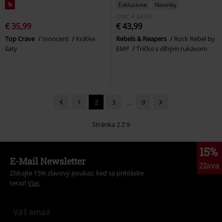
%
Exkluzívne
Novinky
OMC
€ 44,99
€ 35,99
€ 43,99
Top Crave
Innocent
Krátke
Rebels & Reapers
Rock Rebel by
šaty
EMP
Tričko s dlhým rukávom
1
2
3
...
9
Stránka 2 Z 9
15%
E-Mail Newsletter
Zľava
Získajte 15% zľavový poukaz, keď sa prihlásite
teraz!
Viac