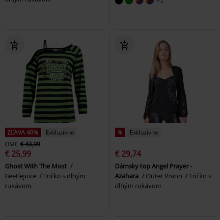
+2
ZĽAVA 40%
Exkluzívne
%
Exkluzívne
OMC
€ 43,99
€ 25,99
€ 29,74
Ghost With The Most
Dámsky top Angel Prayer -
Beetlejuice
Tričko s dlhým
Azahara
Outer Vision
Tričko s
rukávom
dlhým rukávom