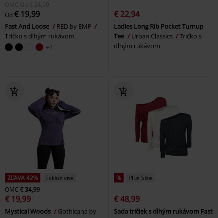
OMC
Od
€ 24,99
€ 19,99
€ 22,94
Od
Fast And Loose
RED by EMP
Ladies Long Rib Pocket Turnup
Tričko s dlhým rukávom
Tee
Urban Classics
Tričko s
dlhým rukávom
+1
ZĽAVA 42%
Exkluzívne
%
Plus Size
OMC
€ 34,99
€ 19,99
€ 48,99
Mystical Woods
Gothicana by
Sada tričiek s dlhým rukávom Fast