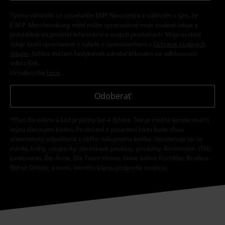
Týmto súhlasím so zasielaním EMP Newslettra a súhlasím s tým, že
E.M.P. Merchandising mbH môže spracovávať moje osobné údaje a
pravidelne mi posielať informácie o svojich produktoch. Moje osobné
údaje budú spracované v súlade s ustanoveniami v
Ochrana osobných
údajov
. Súhlas môžem kedykoľvek odvolať kliknutím na odhlasovací
odkaz/link.
Unsubscribe
here
.
Odoberať
*Platí iba online a kód je platný len 4 týždne. Nie je možné kombinovať s
inými zľavovými kódmi. Po vložení a potvrdení kódu bude zľava
automaticky odpočítaná z vášho nákupného košíka. Nevzťahuje sa na
médiá, knihy, vstupenky, darčekové poukazy, produkty: Rammstein, (Till)
Lindemann, Die Ärzte, Die Toten Hosen, Feine Sahne Fischfilet, Broilers,
Böhse Onkelz, a tovar, ktorého kúpou podporíte nadáciu.