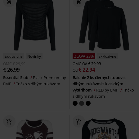
Exkluzívne
Novinky
ZĽAVA 23%
Exkluzívne
OMC
€ 29,99
OMC
Od
€ 29,99
€ 26,99
€ 22,94
Od
Essential Slub
Black Premium by
Balenie 2 ks čiernych topov s
EMP
Tričko s dlhým rukávom
dlhými rukávmi s klasickým
výstrihom
RED by EMP
Tričko
s dlhým rukávom