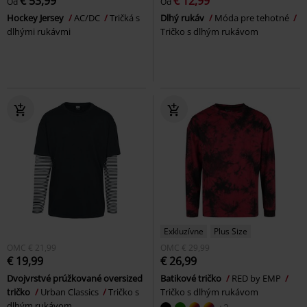
€ 53,99
€ 12,99
Od
Od
Hockey Jersey
AC/DC
Tričká s
Dlhý rukáv
Móda pre tehotné
dlhými rukávmi
Tričko s dlhým rukávom
Exkluzívne
Plus Size
OMC
€ 21,99
OMC
€ 29,99
€ 19,99
€ 26,99
Dvojvrstvé prúžkované oversized
Batikové tričko
RED by EMP
tričko
Urban Classics
Tričko s
Tričko s dlhým rukávom
dlhým rukávom