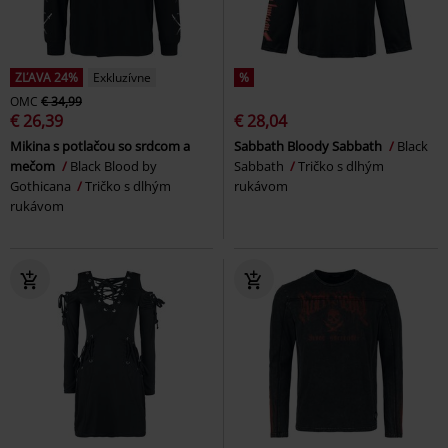
ZĽAVA 24%
Exkluzívne
%
OMC
€ 34,99
€ 26,39
€ 28,04
Mikina s potlačou so srdcom a
Sabbath Bloody Sabbath
Black
mečom
Black Blood by
Sabbath
Tričko s dlhým
Gothicana
Tričko s dlhým
rukávom
rukávom