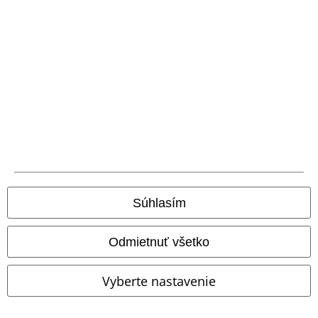
Nová aplikácia EMP
Stiahnite si novú EMP aplikáciu zdarma a využite všetky nové
funkcie a výhody!
A Warner Music Group Company
Súhlasím
Odmietnuť všetko
Vyberte nastavenie