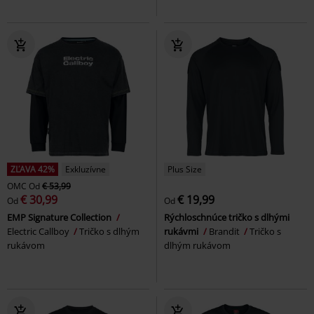
ZĽAVA 42%
Exkluzívne
Plus Size
OMC
Od
€ 53,99
€ 30,99
€ 19,99
Od
Od
EMP Signature Collection
Rýchloschnúce tričko s dlhými
Electric Callboy
Tričko s dlhým
rukávmi
Brandit
Tričko s
rukávom
dlhým rukávom