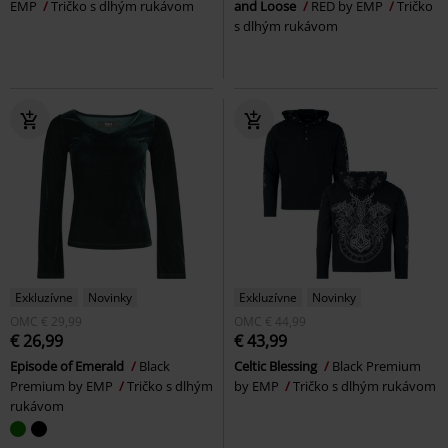
EMP
Tričko s dlhým rukávom
and Loose
RED by EMP
Tričko
s dlhým rukávom
Exkluzívne
Novinky
Exkluzívne
Novinky
OMC
€ 29,99
OMC
€ 44,99
€ 26,99
€ 43,99
Episode of Emerald
Black
Celtic Blessing
Black Premium
Premium by EMP
Tričko s dlhým
by EMP
Tričko s dlhým rukávom
rukávom