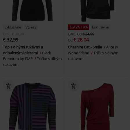
Exkluzívne
Výrezy
ZĽAVA 19%
Exkluzívne
OMC
€ 39,99
OMC
Od
€ 34,99
€ 32,99
€ 28,04
Od
Top s dlhými rukávmi a
Cheshire Cat - Smile
Alice in
odhalenými plecami
Black
Wonderland
Tričko s dlhým
Premium by EMP
Tričko s dlhým
rukávom
rukávom