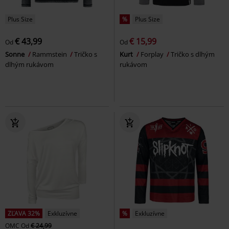
Plus Size
%
Plus Size
€ 43,99
€ 15,99
Od
Od
Sonne
Rammstein
Tričko s
Kurt
Forplay
Tričko s dlhým
dlhým rukávom
rukávom
ZĽAVA 32%
Exkluzívne
%
Exkluzívne
OMC
Od
€ 24,99