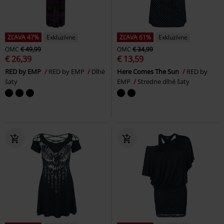
ZĽAVA 47%
Exkluzívne
ZĽAVA 61%
Exkluzívne
OMC
€ 49,99
OMC
€ 34,99
€ 26,39
€ 13,59
RED by EMP
RED by EMP
Dlhé
Here Comes The Sun
RED by
šaty
EMP
Stredne dlhé šaty