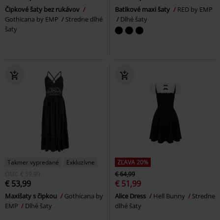
Čipkové šaty bez rukávov
Batikové maxi šaty
RED by EMP
Gothicana by EMP
Stredne dlhé
Dlhé šaty
šaty
Takmer vypredané
Exkluzívne
ZĽAVA 20%
OMC
€ 59,99
€ 64,99
€ 53,99
€ 51,99
Maxišaty s čipkou
Gothicana by
Alice Dress
Hell Bunny
Stredne
EMP
Dlhé šaty
dlhé šaty