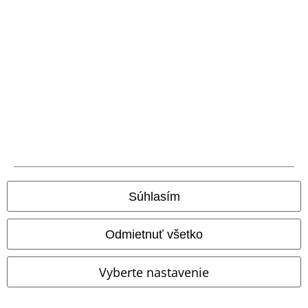
Staňte sa súčasťou komunity!
Spôsoby platby
Súhlasím
Bankový prevod
Platba na dobierku
Odmietnuť všetko
Doprava
Vyberte nastavenie