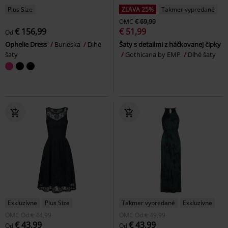
Plus Size
ZĽAVA 25%
Takmer vypredané
OMC
€ 69,99
€ 156,99
€ 51,99
Od
Ophelie Dress
Burleska
Dlhé
Šaty s detailmi z háčkovanej čipky
šaty
Gothicana by EMP
Dlhé šaty
Exkluzívne
Plus Size
Takmer vypredané
Exkluzívne
OMC
Od
€ 44,99
OMC
Od
€ 49,99
€ 43,99
€ 43,99
Od
Od