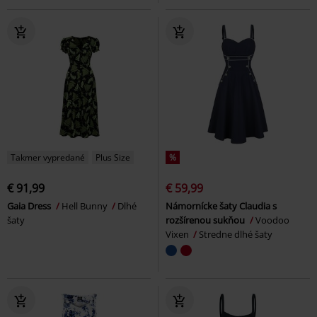
Takmer vypredané
Plus Size
%
€ 91,99
€ 59,99
Gaia Dress
Hell Bunny
Dlhé
Námornícke šaty Claudia s
šaty
rozšírenou sukňou
Voodoo
Vixen
Stredne dlhé šaty