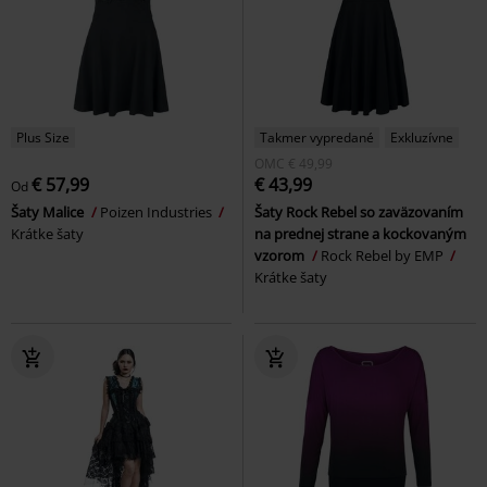
Plus Size
Takmer vypredané
Exkluzívne
OMC
€ 49,99
€ 57,99
€ 43,99
Od
Šaty Malice
Poizen Industries
Šaty Rock Rebel so zaväzovaním
Krátke šaty
na prednej strane a kockovaným
vzorom
Rock Rebel by EMP
Krátke šaty