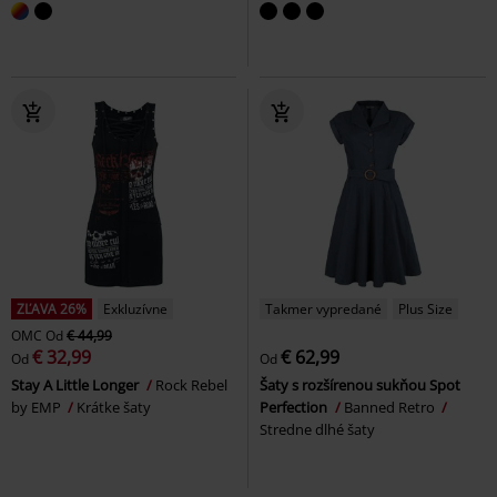
ZĽAVA 26%
Exkluzívne
Takmer vypredané
Plus Size
OMC
Od
€ 44,99
€ 32,99
€ 62,99
Od
Od
Stay A Little Longer
Rock Rebel
Šaty s rozšírenou sukňou Spot
by EMP
Krátke šaty
Perfection
Banned Retro
Stredne dlhé šaty