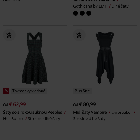
Gothicana by EMP
Dlhé šaty
%
Takmer vypredané
Plus Size
€ 62,99
€ 80,99
Od
Od
Šaty so širokou sukňou Peebles
Midi šaty Vampire
Jawbreaker
Hell Bunny
Stredne dlhé šaty
Stredne dlhé šaty