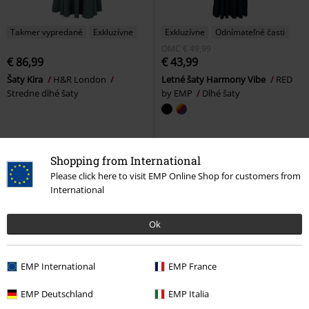
Takmer vypredané
Exkluzívne
Exkluzívne
Odnímateľné časti
OMC
€ 49,99
€ 86,99
€ 43,99
Šaty Kira
H&R London
Letné šaty Harmony Vibe
RED
Stredne dlhé šaty
by EMP
Dlhé šaty
Shopping from International
Please click here to visit EMP Online Shop for customers from
International
Ok
EMP International
EMP France
EMP Deutschland
EMP Italia
%
Plus Size
%