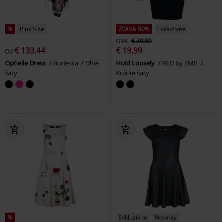
%
Plus Size
ZĽAVA 50%
Exkluzívne
OMC
€ 39,99
€ 133,44
€ 19,99
Od
Ophelie Dress
Burleska
Dlhé
Hold Loosely
RED by EMP
šaty
Krátke šaty
%
Exkluzívne
Novinky