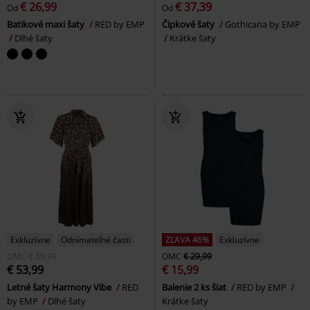
€ 26,99
€ 37,39
Od
Od
Batikové maxi šaty
RED by EMP
Čipkové šaty
Gothicana by EMP
Dlhé šaty
Krátke šaty
Exkluzívne
Odnímateľné časti
ZĽAVA 46%
Exkluzívne
OMC
€ 59,99
OMC
€ 29,99
€ 53,99
€ 15,99
Letné šaty Harmony Vibe
RED
Balenie 2 ks šiat
RED by EMP
by EMP
Dlhé šaty
Krátke šaty