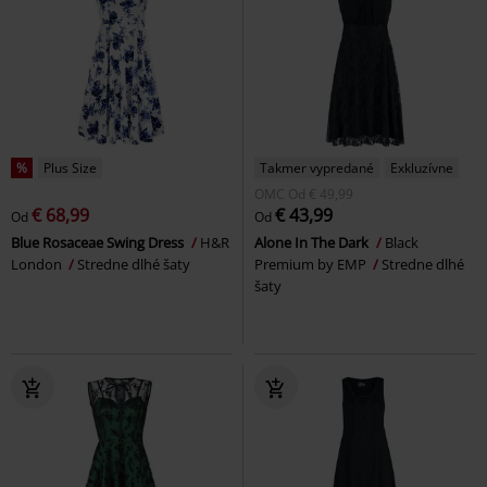
%
Plus Size
Takmer vypredané
Exkluzívne
OMC
Od
€ 49,99
€ 68,99
€ 43,99
Od
Od
Blue Rosaceae Swing Dress
H&R
Alone In The Dark
Black
London
Stredne dlhé šaty
Premium by EMP
Stredne dlhé
šaty