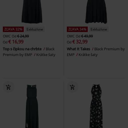
ZĽAVA 32%
Exkluzívne
ZĽAVA 34%
Exkluzívne
OMC
Od
€ 24,99
OMC
Od
€ 49,99
€ 16,99
€ 32,99
Od
Od
Top s čipkou na chrbte
Black
What It Takes
Black Premium by
Premium by EMP
Krátke šaty
EMP
Krátke šaty