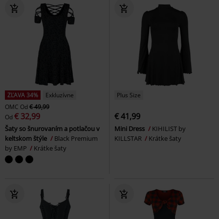
ZĽAVA 34%
Exkluzívne
Plus Size
OMC
Od
€ 49,99
€ 32,99
€ 41,99
Od
Šaty so šnurovaním a potlačou v
Mini Dress
KIHILIST by
keltskom štýle
Black Premium
KILLSTAR
Krátke šaty
by EMP
Krátke šaty