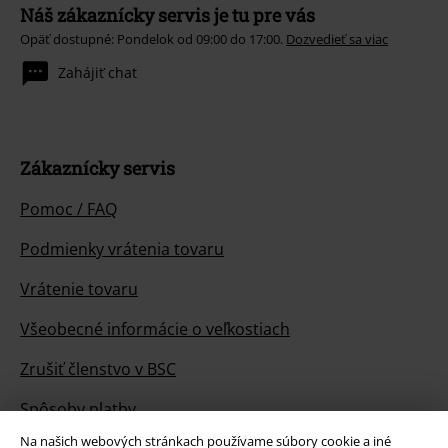
Náš zákaznícky servis je tu pre vás
Opäť dostupné: Pondelok od 09:00 do 17:00.
Dozvedieť sa viac
Zahájiť chat
Zákaznícky servis
Pomoc / FAQ
Podmienky vrátenia tovaru
Vrátenie tovaru
Všeobecné informácie o veľkostiach
Zrušiť členstvo v BSC
Spôsoby platby
Na našich webových stránkach používame súbory cookie a iné