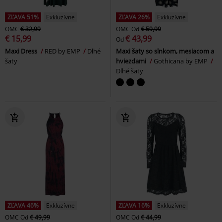
ZĽAVA 51%
Exkluzívne
ZĽAVA 26%
Exkluzívne
OMC
€ 32,99
OMC
Od
€ 59,99
€ 15,99
€ 43,99
Od
Maxi Dress
RED by EMP
Dlhé
Maxi šaty so slnkom, mesiacom a
šaty
hviezdami
Gothicana by EMP
Dlhé šaty
ZĽAVA 46%
Exkluzívne
ZĽAVA 16%
Exkluzívne
OMC
Od
€ 49,99
OMC
Od
€ 44,99