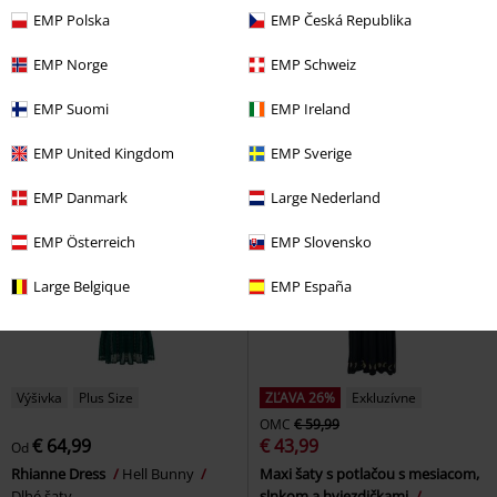
EMP Polska
EMP Česká Republika
€ 68,99
€ 45,89
Od
Šaty Midori
Hell Bunny
Krátke
Čierne šaty
Heartless
Krátke
EMP Norge
EMP Schweiz
šaty
šaty
EMP Suomi
EMP Ireland
EMP United Kingdom
EMP Sverige
EMP Danmark
Large Nederland
EMP Österreich
EMP Slovensko
Large Belgique
EMP España
Výšivka
Plus Size
ZĽAVA 26%
Exkluzívne
OMC
€ 59,99
€ 64,99
€ 43,99
Od
Rhianne Dress
Hell Bunny
Maxi šaty s potlačou s mesiacom,
Dlhé šaty
slnkom a hviezdičkami