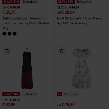
ZĽAVA 41%
Exkluzívne
ZĽAVA 19%
Exkluzívne
OMC
€ 44,99
OMC
Od
€ 34,99
€ 26,39
€ 28,04
Od
Šaty s potlačou s havranom
Hold On Loosely
Black Premium
Black Premium by EMP
Krátke
by EMP
Krátke šaty
šaty
ZĽAVA 34%
Exkluzívne
%
Exkluzívne
OMC
€ 49,99
€ 32,99
€ 75,99
Od