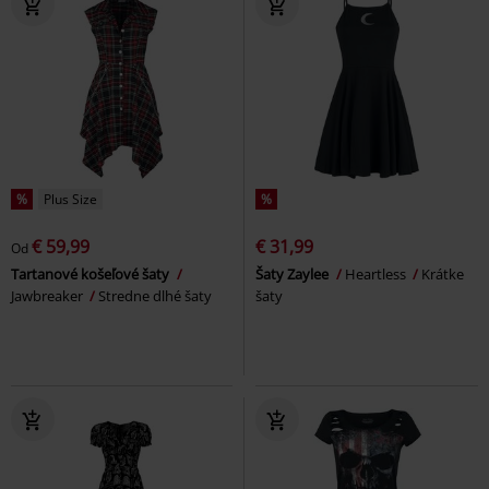
%
Plus Size
%
€ 59,99
€ 31,99
Od
Tartanové košeľové šaty
Šaty Zaylee
Heartless
Krátke
Jawbreaker
Stredne dlhé šaty
šaty