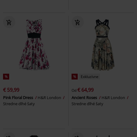
%
%
Exkluzívne
€ 59,99
€ 64,99
Od
Pink Floral Dress
H&R London
Ancient Roses
H&R London
Stredne dlhé šaty
Stredne dlhé šaty