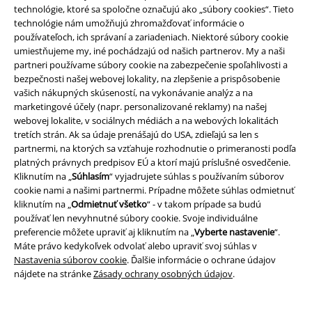
technológie, ktoré sa spoločne označujú ako „súbory cookies“. Tieto
technológie nám umožňujú zhromažďovať informácie o
Ponuky pre vás
používateľoch, ich správaní a zariadeniach. Niektoré súbory cookie
umiestňujeme my, iné pochádzajú od našich partnerov. My a naši
Súťaž
partneri používame súbory cookie na zabezpečenie spoľahlivosti a
bezpečnosti našej webovej lokality, na zlepšenie a prispôsobenie
Objednať darčekové poukazy
vašich nákupných skúseností, na vykonávanie analýz a na
marketingové účely (napr. personalizované reklamy) na našej
webovej lokalite, v sociálnych médiách a na webových lokalitách
tretích strán. Ak sa údaje prenášajú do USA, zdieľajú sa len s
partnermi, na ktorých sa vzťahuje rozhodnutie o primeranosti podľa
O EMP
platných právnych predpisov EÚ a ktorí majú príslušné osvedčenie.
Kliknutím na „
Súhlasím
“ vyjadrujete súhlas s používaním súborov
Udržateľnosť
cookie nami a našimi partnermi. Prípadne môžete súhlas odmietnuť
kliknutím na „
Odmietnuť všetko
“ - v takom prípade sa budú
používať len nevyhnutné súbory cookie. Svoje individuálne
preferencie môžete upraviť aj kliknutím na „
Vyberte nastavenie
“.
Máte právo kedykoľvek odvolať alebo upraviť svoj súhlas v
Nastavenia súborov cookie
. Ďalšie informácie o ochrane údajov
nájdete na stránke
Zásady ochrany osobných údajov
.