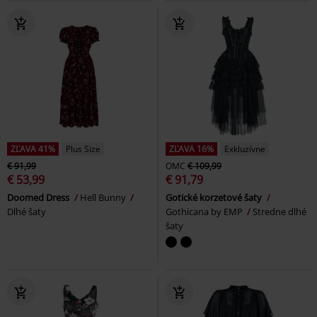
ZĽAVA 41%
Plus Size
ZĽAVA 16%
Exkluzívne
€ 91,99
OMC
€ 109,99
€ 53,99
€ 91,79
Doomed Dress
Hell Bunny
Gotické korzetové šaty
Dlhé šaty
Gothicana by EMP
Stredne dlhé
šaty