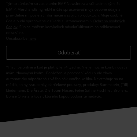
Týmto súhlasím so zasielaním EMP Newslettra a súhlasím s tým, že
E.M.P. Merchandising mbH môže spracovávať moje osobné údaje a
pravidelne mi posielať informácie o svojich produktoch. Moje osobné
údaje budú spracované v súlade s ustanoveniami v
Ochrana osobných
údajov
. Súhlas môžem kedykoľvek odvolať kliknutím na odhlasovací
odkaz/link.
Unsubscribe
here
.
Odoberať
*Platí iba online a kód je platný len 4 týždne. Nie je možné kombinovať s
inými zľavovými kódmi. Po vložení a potvrdení kódu bude zľava
automaticky odpočítaná z vášho nákupného košíka. Nevzťahuje sa na
médiá, knihy, vstupenky, darčekové poukazy, produkty: Rammstein, (Till)
Lindemann, Die Ärzte, Die Toten Hosen, Feine Sahne Fischfilet, Broilers,
Böhse Onkelz, a tovar, ktorého kúpou podporíte nadáciu.