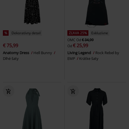
%
Dekoratívny detail
ZĽAVA 25%
Exkluzívne
OMC
Od
€ 34,99
€ 75,99
€ 25,99
Od
Anatomy Dress
Hell Bunny
Living Legend
Rock Rebel by
Dlhé šaty
EMP
Krátke šaty