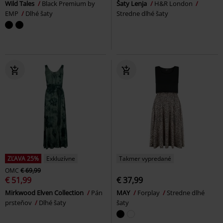
Wild Tales
Black Premium by
Šaty Lenja
H&R London
EMP
Dlhé šaty
Stredne dlhé šaty
ZĽAVA 25%
Exkluzívne
Takmer vypredané
OMC
€ 69,99
€ 51,99
€ 37,99
Mirkwood Elven Collection
Pán
MAY
Forplay
Stredne dlhé
prsteňov
Dlhé šaty
šaty