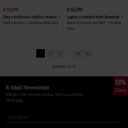
€ 53,99
€ 53,99
Šaty s kruhovou sukňou Maeva
Legíny z imitácie kože Essential
H&R London
Stredne dlhé šaty
Black Premium by EMP
Krátke
šaty
1
2
3
...
12
Stránka 1 Z 12
15%
E-Mail Newsletter
Zľava
Získajte 15% zľavový poukaz, keď sa prihlásite
teraz!
Viac