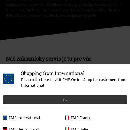
médiá, knihy, vstupenky, darčekové poukazy, produkty: Rammstein, (Till)
Lindemann, Die Ärzte, Die Toten Hosen, Feine Sahne Fischfilet, Broilers,
Böhse Onkelz, a tovar, ktorého kúpou podporíte nadáciu.
Náš zákaznícky servis je tu pre vás
Náš zákaznícky servis je k dispozícii dnes od 09:00 hod do 17:00 hod.
Dozvedieť sa viac
Shopping from International
Please click here to visit EMP Online Shop for customers from
Zahájiť chat
International
Ok
Zákaznícky servis
EMP International
EMP France
Pomoc / FAQ
EMP Deutschland
EMP Italia