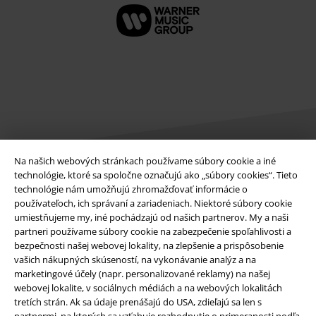
Na našich webových stránkach používame súbory cookie a iné
technológie, ktoré sa spoločne označujú ako „súbory cookies“. Tieto
technológie nám umožňujú zhromažďovať informácie o
Právne informácie
používateľoch, ich správaní a zariadeniach. Niektoré súbory cookie
Podmienky
umiestňujeme my, iné pochádzajú od našich partnerov. My a naši
partneri používame súbory cookie na zabezpečenie spoľahlivosti a
bezpečnosti našej webovej lokality, na zlepšenie a prispôsobenie
Imprint
vašich nákupných skúseností, na vykonávanie analýz a na
marketingové účely (napr. personalizované reklamy) na našej
Ochrana osobných údajov
webovej lokalite, v sociálnych médiách a na webových lokalitách
tretích strán. Ak sa údaje prenášajú do USA, zdieľajú sa len s
Likvidácia odpadu a ochrana životného prostredia
partnermi, na ktorých sa vzťahuje rozhodnutie o primeranosti podľa