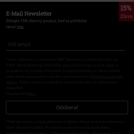
15%
E-Mail Newsletter
Zľava
Získajte 15% zľavový poukaz, keď sa prihlásite
teraz!
Viac
Týmto súhlasím so zasielaním EMP Newslettra a súhlasím s tým, že
E.M.P. Merchandising mbH môže spracovávať moje osobné údaje a
pravidelne mi posielať informácie o svojich produktoch. Moje osobné
údaje budú spracované v súlade s ustanoveniami v
Ochrana osobných
údajov
. Súhlas môžem kedykoľvek odvolať kliknutím na odhlasovací
odkaz/link.
Unsubscribe
here
.
Odoberať
*Platí iba online a kód je platný len 4 týždne. Nie je možné kombinovať s
inými zľavovými kódmi. Po vložení a potvrdení kódu bude zľava
automaticky odpočítaná z vášho nákupného košíka. Nevzťahuje sa na