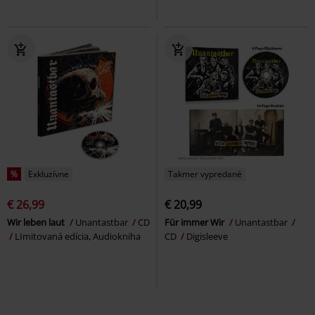
%
Exkluzívne
Takmer vypredané
€ 26,99
€ 20,99
Wir leben laut
Unantastbar
CD
Für immer Wir
Unantastbar
LImitovaná edícia, Audiokniha
CD
Digisleeve