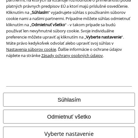
platných právnych predpisov EÚ a ktorí majú príslušné osvedčenie.
Vyhlásenie o zhode
Kliknutím na „
Súhlasím
“ vyjadrujete súhlas s používaním súborov
cookie nami a našimi partnermi. Prípadne môžete súhlas odmietnuť
kliknutím na „
Odmietnuť všetko
“ - v takom prípade sa budú
Informácie o prístupnosti
používať len nevyhnutné súbory cookie. Svoje individuálne
preferencie môžete upraviť aj kliknutím na „
Vyberte nastavenie
“.
Nastavenia súborov cookie
Máte právo kedykoľvek odvolať alebo upraviť svoj súhlas v
Nastavenia súborov cookie
. Ďalšie informácie o ochrane údajov
Odstúpenie od zmluvy
nájdete na stránke
Zásady ochrany osobných údajov
.
Všetky ceny sú vrátane DPH, bez poštovného a
balného
© 1986-2026 EMP Merchandising
Súhlasím
Naše online obchody
Odmietnuť všetko
EMP International
Vyberte nastavenie
EMP France