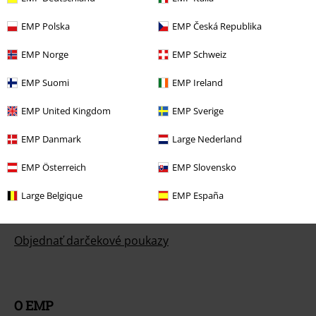
Podmienky vrátenia tovaru
EMP Polska
EMP Česká Republika
Vrátenie tovaru
EMP Norge
EMP Schweiz
Všeobecné informácie o veľkostiach
EMP Suomi
EMP Ireland
Zrušiť členstvo v BSC
EMP United Kingdom
EMP Sverige
Spôsoby platby
EMP Danmark
Large Nederland
EMP Österreich
EMP Slovensko
Ponuky pre vás
Large Belgique
EMP España
Súťaž
Objednať darčekové poukazy
O EMP