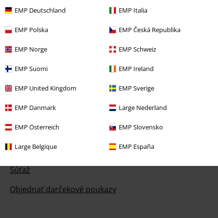
Pomoc / FAQ
EMP Deutschland
EMP Italia
Podmienky vrátenia tovaru
EMP Polska
EMP Česká Republika
Vrátenie tovaru
EMP Norge
EMP Schweiz
Všeobecné informácie o veľkostiach
EMP Suomi
EMP Ireland
Zrušiť členstvo v BSC
EMP United Kingdom
EMP Sverige
Spôsoby platby
EMP Danmark
Large Nederland
EMP Österreich
EMP Slovensko
Large Belgique
EMP España
Ponuky pre vás
Súťaž
Objednať darčekové poukazy