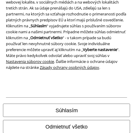
webovej lokalite, v sociálnych médiách a na webových lokalitách
tretích strán. Ak sa údaje prenášajú do USA, zdieľajú sa len s
Likvidácia odpadu a ochrana životného prostredia
partnermi, na ktorých sa vzťahuje rozhodnutie o primeranosti podľa
platných právnych predpisov EÚ a ktorí majú príslušné osvedčenie.
Vyhlásenie o zhode
Kliknutím na „
Súhlasím
“ vyjadrujete súhlas s používaním súborov
cookie nami a našimi partnermi. Prípadne môžete súhlas odmietnuť
kliknutím na „
Odmietnuť všetko
“ - v takom prípade sa budú
Informácie o prístupnosti
používať len nevyhnutné súbory cookie. Svoje individuálne
preferencie môžete upraviť aj kliknutím na „
Vyberte nastavenie
“.
Nastavenia súborov cookie
Máte právo kedykoľvek odvolať alebo upraviť svoj súhlas v
Nastavenia súborov cookie
. Ďalšie informácie o ochrane údajov
Odstúpenie od zmluvy
nájdete na stránke
Zásady ochrany osobných údajov
.
Všetky ceny sú vrátane DPH, bez poštovného a
balného
© 1986-2026 EMP Merchandising
Súhlasím
Naše online obchody
Odmietnuť všetko
EMP International