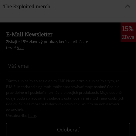
The Exploited merch
15%
E-Mail Newsletter
Zľava
Získajte 15% zľavový poukaz, keď sa prihlásite
teraz!
Viac
Týmto súhlasím so zasielaním EMP Newslettra a súhlasím s tým, že
E.M.P. Merchandising mbH môže spracovávať moje osobné údaje a
pravidelne mi posielať informácie o svojich produktoch. Moje osobné
údaje budú spracované v súlade s ustanoveniami v
Ochrana osobných
údajov
. Súhlas môžem kedykoľvek odvolať kliknutím na odhlasovací
odkaz/link.
Unsubscribe
here
.
Odoberať