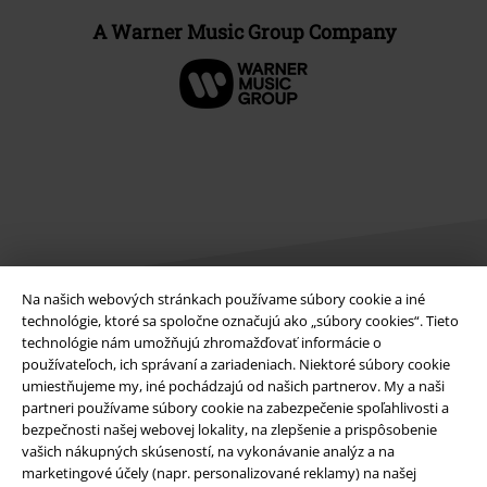
A Warner Music Group Company
Na našich webových stránkach používame súbory cookie a iné
technológie, ktoré sa spoločne označujú ako „súbory cookies“. Tieto
technológie nám umožňujú zhromažďovať informácie o
Právne informácie
používateľoch, ich správaní a zariadeniach. Niektoré súbory cookie
Podmienky
umiestňujeme my, iné pochádzajú od našich partnerov. My a naši
partneri používame súbory cookie na zabezpečenie spoľahlivosti a
bezpečnosti našej webovej lokality, na zlepšenie a prispôsobenie
Imprint
vašich nákupných skúseností, na vykonávanie analýz a na
marketingové účely (napr. personalizované reklamy) na našej
Ochrana osobných údajov