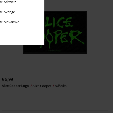
P Schweiz
P Sverige
P Slovensko
€ 5,99
Alice Cooper Logo
Alice Cooper
Nášivka