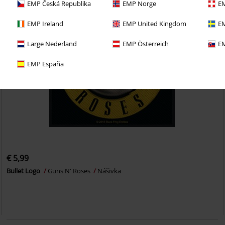
EMP Česká Republika
EMP Norge
EM
EMP Ireland
EMP United Kingdom
EM
Large Nederland
EMP Österreich
EM
EMP España
€ 5,99
Bullet Logo
Guns N' Roses
Nášivka