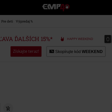
EMP
-
Hudba,
TV
Pre deti
Výpredaj %
filmy
&
seriály,
0
0
ZĽAVA ĎALŠÍCH 15%*
HAPPY WEEKEND
Merch
pre
hráčov,
Získajte teraz!
Skopírujte kód
WEEKEND
Alternatívna
móda