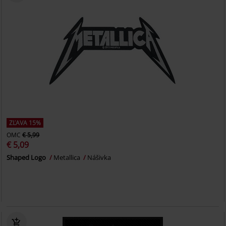
ZĽAVA 15%
OMC
€ 5,99
€ 5,09
Shaped Logo
Metallica
Nášivka