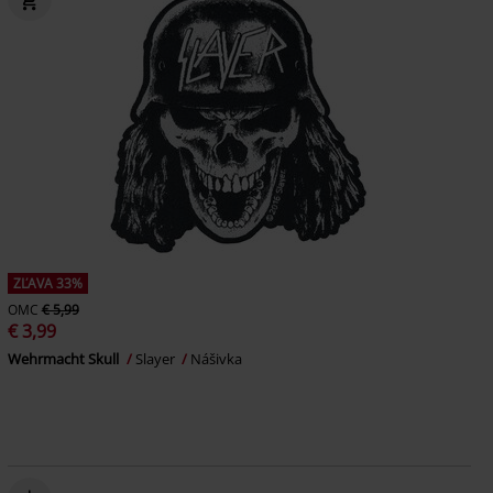
ZĽAVA 33%
OMC
€ 5,99
€ 3,99
Wehrmacht Skull
Slayer
Nášivka