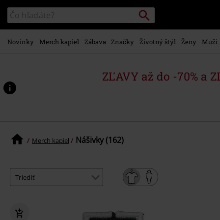
na
Vyhľadávanie
Katalóg
hlavný
vyhľadávania
obsah
Novinky
Merch kapiel
Zábava
Značky
Životný štýl
Ženy
Muži
ZĽAVY až do -70% a 
Nášivky (162)
Merch kapiel