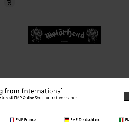
€ 5,99
 from International
War Pigs
Motörhead
Nášivka
re to visit EMP Online Shop for customers from
EMP France
EMP Deutschland
EM