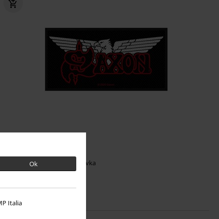
€ 5,99
Logo & Eagle
Saxon
Nášivka
Ok
P Italia