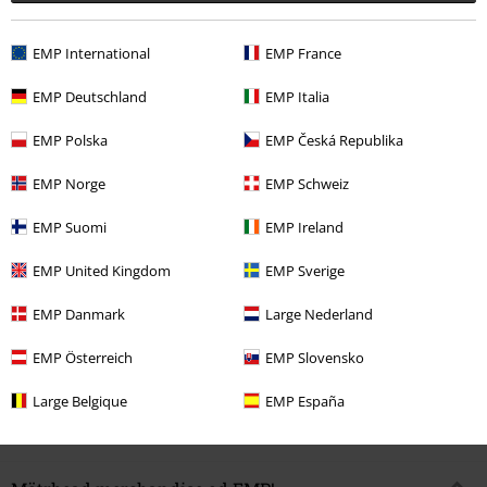
EMP International
EMP France
EMP Deutschland
EMP Italia
EMP Polska
EMP Česká Republika
Predobjednávka
Predobjednávka
EMP Norge
EMP Schweiz
€ 18,99
€ 18,99
EMP Suomi
EMP Ireland
Aftershock
Motörhead
CD
The wörld is yours
Motörhead
DIGIPAK, RE-RELEASE
CD
DIGIPAK, RE-RELEASE
EMP United Kingdom
EMP Sverige
EMP Danmark
Large Nederland
EMP Österreich
EMP Slovensko
1
...
3
4
5
Large Belgique
EMP España
Stránka 5 Z 5