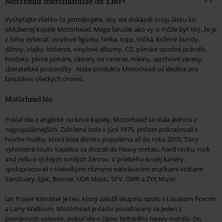
Mötrhead merchandise od EMP!
Vychytajte všetko čo potrebujete, aby ste dokázali svoju lásku ku
obľúbenej kapele Motörhead. Mega fanúšik ako vy si môže byť istý, že je
z čoho vyberať: vinylové figúrky, tielka, topy, tričká, kožené bundy,
džínsy, vlajky, koberce, vinylové albumy, CD, pánske spodné právdlo,
hrnčeky, pivné poháre, zástery na varenie, mikiny, sprchové závesy,
zberateľské postavičky . Naše produkty Motörhead sú ideálne pre
fanúšikov všetkých úrovní.
Motörhead bio
Pokiaľ ide o anglické rockové kapely, Motörhead sa stala jednou z
najpopulárnejších. Založená bola v júni 1975, pričom pokračovali v
tvorbe hudby, ktorá bola divoko populárna až do roku 2015. Tóny
vytvorené touto kapelou sa dostali do heavy metalu, hard rocku, rock
and rollu a rýchlych tvrdých žánrov. V priebehu svojej kariéry
spolupracovali s niekoľkými rôznymi nahrávacími značkami vrátane
Sanctuary, Epic, Bronze, UDR Music, SPV, GWR a ZYX Music.
Ian Fraser Kilmister je ten, ktorý založil skupinu spolu s Lucasom Foxom
a Larry Wallisom. Motörhead je často považovaný za jeden z
primárnych vplyvov, pokiaľ ide o žáner britského heavy metalu. Do