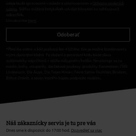
údaje budú spracované v súlade s ustanoveniami v
Ochrana osobných
údajov
. Súhlas môžem kedykoľvek odvolať kliknutím na odhlasovací
odkaz/link.
Unsubscribe
here
.
Odoberať
*Platí iba online a kód je platný len 4 týždne. Nie je možné kombinovať s
inými zľavovými kódmi. Po vložení a potvrdení kódu bude zľava
automaticky odpočítaná z vášho nákupného košíka. Nevzťahuje sa na
médiá, knihy, vstupenky, darčekové poukazy, produkty: Rammstein, (Till)
Lindemann, Die Ärzte, Die Toten Hosen, Feine Sahne Fischfilet, Broilers,
Böhse Onkelz, a tovar, ktorého kúpou podporíte nadáciu.
Náš zákaznícky servis je tu pre vás
Dnes sme k dispozicii: do 17:00 hod.
Dozvedieť sa viac