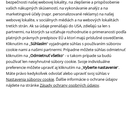
Právne informácie
bezpečnosti našej webovej lokality, na zlepšenie a prispôsobenie
vašich nákupných skúseností, na vykonávanie analýz a na
Podmienky
marketingové účely (napr. personalizované reklamy) na našej
webovej lokalite, v sociálnych médiách a na webových lokalitách
Imprint
tretích strán. Ak sa údaje prenášajú do USA, zdieľajú sa len s
partnermi, na ktorých sa vzťahuje rozhodnutie o primeranosti podľa
platných právnych predpisov EÚ a ktorí majú príslušné osvedčenie.
Ochrana osobných údajov
Kliknutím na „
Súhlasím
“ vyjadrujete súhlas s používaním súborov
cookie nami a našimi partnermi. Prípadne môžete súhlas odmietnuť
Likvidácia odpadu a ochrana životného prostredia
kliknutím na „
Odmietnuť všetko
“ - v takom prípade sa budú
používať len nevyhnutné súbory cookie. Svoje individuálne
Vyhlásenie o zhode
preferencie môžete upraviť aj kliknutím na „
Vyberte nastavenie
“.
Máte právo kedykoľvek odvolať alebo upraviť svoj súhlas v
Informácie o prístupnosti
Nastavenia súborov cookie
. Ďalšie informácie o ochrane údajov
nájdete na stránke
Zásady ochrany osobných údajov
.
Nastavenia súborov cookie
Odstúpenie od zmluvy
Všetky ceny sú vrátane DPH, bez poštovného a
balného
© 1986-2026 EMP Merchandising