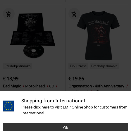
Predobjednávka
Exkluzívne
Predobjednávka
€ 18,99
€ 19,86
Bad Magic
Motörhead
CD
Orgasmatron - 40th Anniversary
RE-RELEASE, Digisleeve
Motörhead
Tričko
Shopping from International
Please click here to visit EMP Online Shop for customers from
International
Ok