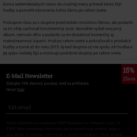
konca sedemdesiatych rokov do značnej miery priniesli tento štýl
hudby a pomohli obnoveniu tohto žánru po celom svete.
Postupom času sa v skupine prestriedalo množstvo členov, ale podarilo
sa im vždy zachovať konzistentný zvuk. Akonáhle vydali svoj prvý
album, netrvalo dlho a podarilo sa im dosiahnuť komerčný aj
mainstreamový úspech. Hrali po celom svete a pokračovali v produkcii
hudby a turné až do roku 2015. Aj keď skupina už nie spolu, ich hudba a
jej vplyv naďalej žijú a motivujú podobné skupiny po celom svete.
15%
E-Mail Newsletter
Zľava
Získajte 15% zľavový poukaz, keď sa prihlásite
teraz!
Viac
Týmto súhlasím so zasielaním EMP Newslettra a súhlasím s tým, že
E.M.P. Merchandising mbH môže spracovávať moje osobné údaje a
pravidelne mi posielať informácie o svojich produktoch. Moje osobné