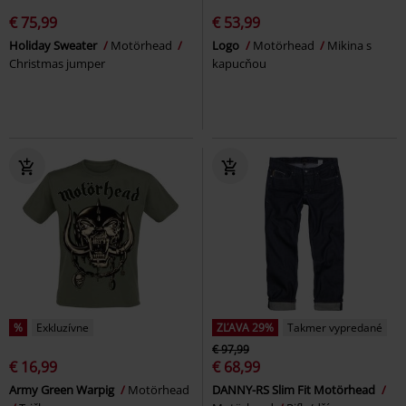
€ 75,99
€ 53,99
Holiday Sweater
Motörhead
Logo
Motörhead
Mikina s
Christmas jumper
kapucňou
%
Exkluzívne
ZĽAVA 29%
Takmer vypredané
€ 97,99
€ 16,99
€ 68,99
Army Green Warpig
Motörhead
DANNY-RS Slim Fit Motörhead