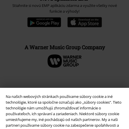
Stiahnite si novú EMP aplikáciu zdarma a využite všetky nové
funkcie a výhody!
A Warner Music Group Company
Na našich webových stránkach používame súbory cookie a iné
technológie, ktoré sa spoločne označujú ako „súbory cookies“. Tieto
technológie nám umožňujú zhromažďovať informácie o
používateľoch, ich správaní a zariadeniach. Niektoré súbory cookie
umiestňujeme my, iné pochádzajú od našich partnerov. My a naši
partneri používame súbory cookie na zabezpečenie spoľahlivosti a