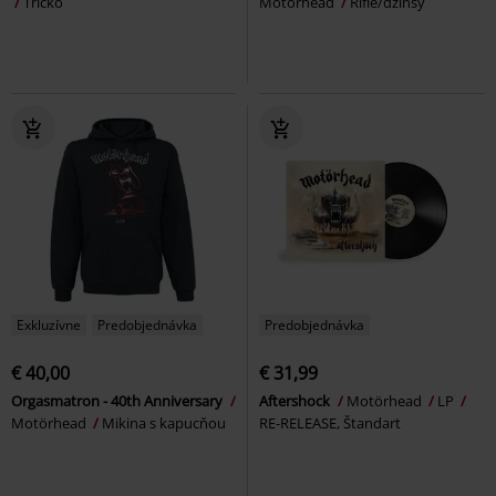
Tričko
Motörhead
Rifle/džínsy
Exkluzívne
Predobjednávka
Predobjednávka
€ 40,00
€ 31,99
Orgasmatron - 40th Anniversary
Aftershock
Motörhead
LP
Motörhead
Mikina s kapucňou
RE-RELEASE, Štandart