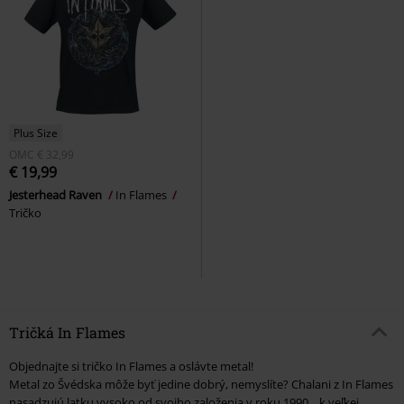
Plus Size
OMC
€ 32,99
€ 19,99
Jesterhead Raven
In Flames
Tričko
Tričká In Flames
Objednajte si tričko In Flames a oslávte metal!
Metal zo Švédska môže byť jedine dobrý, nemyslíte? Chalani z In Flames
nasadzujú latku vysoko od svojho založenia v roku 1990... k veľkej