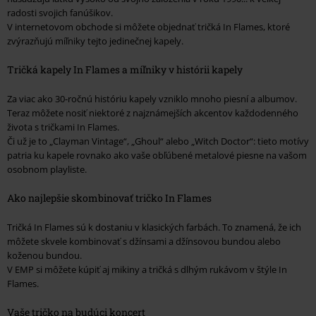
radosti svojich fanúšikov.
V internetovom obchode si môžete objednať tričká In Flames, ktoré
zvýrazňujú míľniky tejto jedinečnej kapely.
Tričká kapely In Flames a míľniky v histórii kapely
Za viac ako 30-ročnú históriu kapely vzniklo mnoho piesní a albumov.
Teraz môžete nosiť niektoré z najznámejších akcentov každodenného
života s tričkami In Flames.
Či už je to „Clayman Vintage“, „Ghoul“ alebo „Witch Doctor“: tieto motívy
patria ku kapele rovnako ako vaše obľúbené metalové piesne na vašom
osobnom playliste.
Ako najlepšie skombinovať tričko In Flames
Tričká In Flames sú k dostaniu v klasických farbách. To znamená, že ich
môžete skvele kombinovať s džínsami a džínsovou bundou alebo
koženou bundou.
V EMP si môžete kúpiť aj mikiny a tričká s dlhým rukávom v štýle In
Flames.
Vaše tričko na budúci koncert