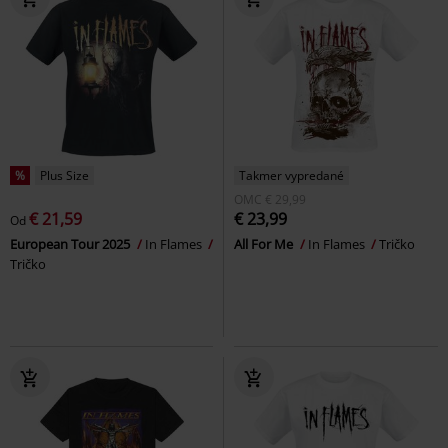
%
Plus Size
Takmer vypredané
OMC
€ 29,99
€ 21,59
€ 23,99
Od
European Tour 2025
In Flames
All For Me
In Flames
Tričko
Tričko