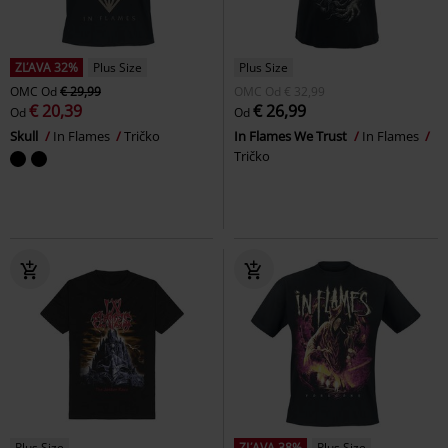
ZĽAVA 32%
Plus Size
Plus Size
OMC
Od
€ 29,99
OMC
Od
€ 32,99
€ 20,39
€ 26,99
Od
Od
Skull
In Flames
Tričko
In Flames We Trust
In Flames
Tričko
Plus Size
ZĽAVA 38%
Plus Size