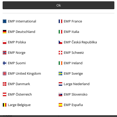
€ 23,99
€ 26,99
Od
Od
Ok
RottenTime
In Flames
Tričko
Retro Logo
In Flames
Tričko
EMP International
EMP France
EMP Deutschland
EMP Italia
EMP Polska
EMP Česká Republika
EMP Norge
EMP Schweiz
EMP Suomi
EMP Ireland
EMP United Kingdom
EMP Sverige
EMP Danmark
Large Nederland
Takmer vypredané
Plus Size
ZĽAVA 43%
Takmer vypredané
EMP Österreich
EMP Slovensko
OMC
€ 29,99
€ 19,99
€ 16,99
Od
Large Belgique
EMP España
Ghost In My Head
In Flames
I´m Your Soul
In Flames
Tričko
Tričko