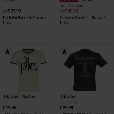
OMC
Od
€ 32,99
€ 23,99
€ 20,39
Od
Od
The Jester Race
In Flames
Foregone Space
In Flames
Tričko
Tričko
Exkluzívne
Plus Size
Exkluzívne
OMC
€ 29,99
€ 19,86
€ 23,99
Logo
In Flames
Tričko s
Clayman Vintage
In Flames