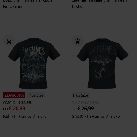
lemovaním
Tričko
ZĽAVA 38%
Plus Size
Plus Size
OMC
Od
€ 32,99
OMC
Od
€ 29,99
€ 20,39
€ 26,99
Od
Od
Kali
In Flames
Tričko
Ghost
In Flames
Tričko