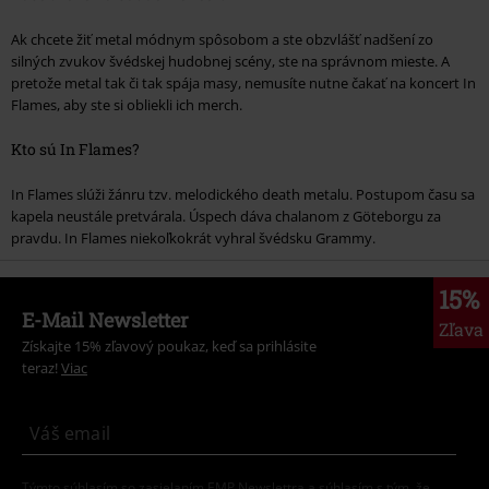
Ak chcete žiť metal módnym spôsobom a ste obzvlášť nadšení zo
silných zvukov švédskej hudobnej scény, ste na správnom mieste. A
pretože metal tak či tak spája masy, nemusíte nutne čakať na koncert In
Flames, aby ste si obliekli ich merch.
Kto sú In Flames?
In Flames slúži žánru tzv. melodického death metalu. Postupom času sa
kapela neustále pretvárala. Úspech dáva chalanom z Göteborgu za
pravdu. In Flames niekoľkokrát vyhral švédsku Grammy.
15%
E-Mail Newsletter
Zľava
Získajte 15% zľavový poukaz, keď sa prihlásite
teraz!
Viac
Týmto súhlasím so zasielaním EMP Newslettra a súhlasím s tým, že