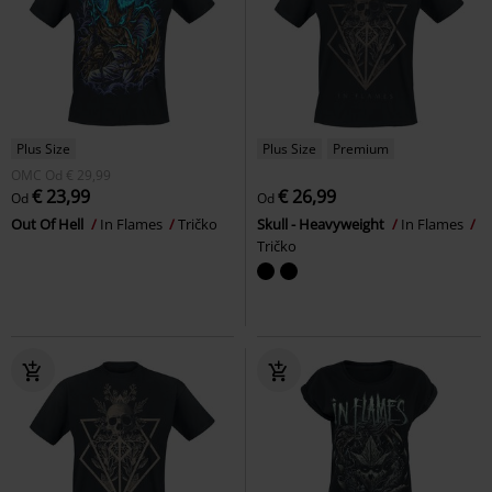
Plus Size
Plus Size
Premium
OMC
Od
€ 29,99
€ 23,99
€ 26,99
Od
Od
Out Of Hell
In Flames
Tričko
Skull - Heavyweight
In Flames
Tričko