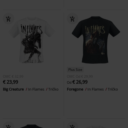
Plus Size
OMC
€ 32,99
OMC
Od
€ 29,99
€ 23,99
€ 26,99
Od
Big Creature
In Flames
Tričko
Foregone
In Flames
Tričko