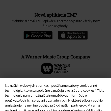
Nová aplikácia EMP
Stiahnite si novú EMP aplikáciu zdarma a využite všetky nové
funkcie a výhody!
A Warner Music Group Company
Na našich webových stránkach používame súbory cookie a iné
technológie, ktoré sa spoločne označujú ako „súbory cookies“. Tieto
technológie nám umožňujú zhromažďovať informácie o
používateľoch, ich správaní a zariadeniach. Niektoré súbory cookie
umiestňujeme my, iné pochádzajú od našich partnerov. My a naši
partneri používame súbory cookie na zabezpečenie spoľahlivosti a