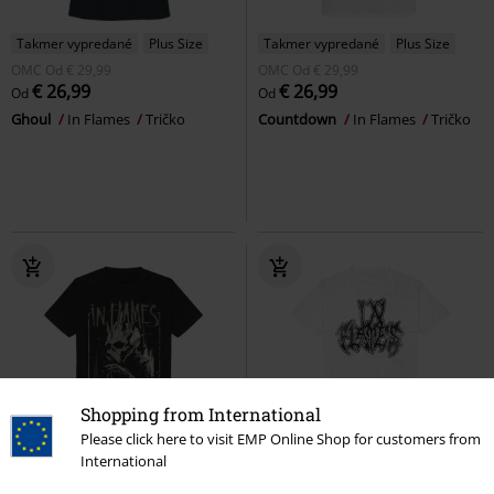
Takmer vypredané
Plus Size
Takmer vypredané
Plus Size
OMC
Od
€ 29,99
OMC
Od
€ 29,99
€ 26,99
€ 26,99
Od
Od
Ghoul
In Flames
Tričko
Countdown
In Flames
Tričko
Shopping from International
Please click here to visit EMP Online Shop for customers from
International
Takmer vypredané
Plus Size
Takmer vypredané
Plus Size