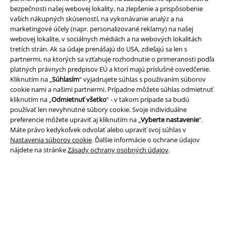
bezpečnosti našej webovej lokality, na zlepšenie a prispôsobenie
vašich nákupných skúseností, na vykonávanie analýz a na
marketingové účely (napr. personalizované reklamy) na našej
Právne informácie
webovej lokalite, v sociálnych médiách a na webových lokalitách
tretích strán. Ak sa údaje prenášajú do USA, zdieľajú sa len s
Podmienky
partnermi, na ktorých sa vzťahuje rozhodnutie o primeranosti podľa
platných právnych predpisov EÚ a ktorí majú príslušné osvedčenie.
Imprint
Kliknutím na „
Súhlasím
“ vyjadrujete súhlas s používaním súborov
cookie nami a našimi partnermi. Prípadne môžete súhlas odmietnuť
Ochrana osobných údajov
kliknutím na „
Odmietnuť všetko
“ - v takom prípade sa budú
používať len nevyhnutné súbory cookie. Svoje individuálne
preferencie môžete upraviť aj kliknutím na „
Vyberte nastavenie
“.
Likvidácia odpadu a ochrana životného prostredia
Máte právo kedykoľvek odvolať alebo upraviť svoj súhlas v
Nastavenia súborov cookie
. Ďalšie informácie o ochrane údajov
Vyhlásenie o zhode
nájdete na stránke
Zásady ochrany osobných údajov
.
Informácie o prístupnosti
Nastavenia súborov cookie
Odstúpenie od zmluvy