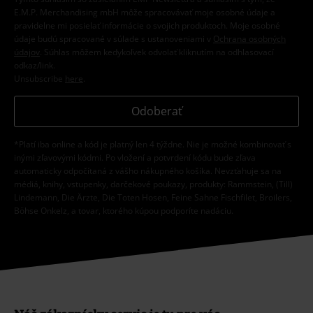
E.M.P. Merchandising mbH môže spracovávať moje osobné údaje a
pravidelne mi posielať informácie o svojich produktoch. Moje osobné
údaje budú spracované v súlade s ustanoveniami v
Ochrana osobných
údajov
. Súhlas môžem kedykoľvek odvolať kliknutím na odhlasovací
odkaz/link.
Unsubscribe
here
.
Odoberať
*Platí iba online a kód je platný len 4 týždne. Nie je možné kombinovať s
inými zľavovými kódmi. Po vložení a potvrdení kódu bude zľava
automaticky odpočítaná z vášho nákupného košíka. Nevzťahuje sa na
médiá, knihy, vstupenky, darčekové poukazy, produkty: Rammstein, (Till)
Lindemann, Die Ärzte, Die Toten Hosen, Feine Sahne Fischfilet, Broilers,
Böhse Onkelz, a tovar, ktorého kúpou podporíte nadáciu.