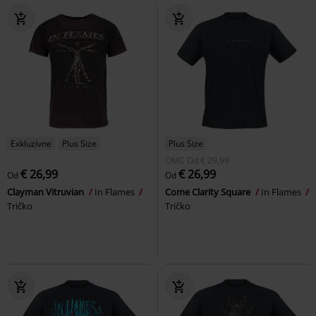
Exkluzívne
Plus Size
Plus Size
OMC
Od
€ 29,99
€ 26,99
€ 26,99
Od
Od
Clayman Vitruvian
In Flames
Come Clarity Square
In Flames
Tričko
Tričko