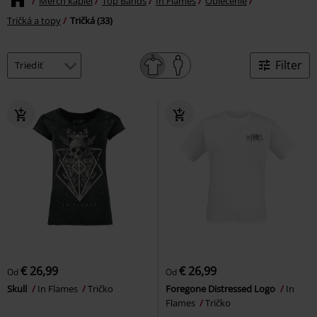
Merch kapiel
Top Bands
In Flames
Oblečenie
Tričká a topy
Tričká (33)
Filter
€ 26,99
€ 26,99
Od
Od
Skull
In Flames
Tričko
Foregone Distressed Logo
In
Flames
Tričko