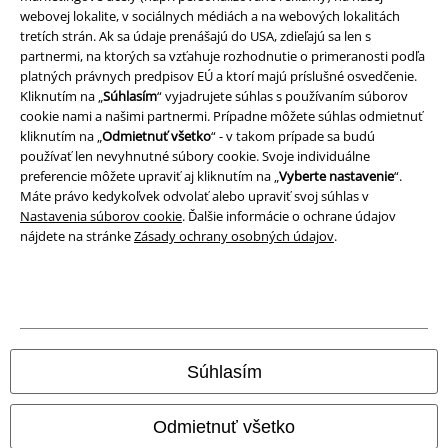
webovej lokalite, v sociálnych médiách a na webových lokalitách
tretích strán. Ak sa údaje prenášajú do USA, zdieľajú sa len s
Likvidácia odpadu a ochrana životného prostredia
partnermi, na ktorých sa vzťahuje rozhodnutie o primeranosti podľa
platných právnych predpisov EÚ a ktorí majú príslušné osvedčenie.
Vyhlásenie o zhode
Kliknutím na „
Súhlasím
“ vyjadrujete súhlas s používaním súborov
cookie nami a našimi partnermi. Prípadne môžete súhlas odmietnuť
Informácie o prístupnosti
kliknutím na „
Odmietnuť všetko
“ - v takom prípade sa budú
používať len nevyhnutné súbory cookie. Svoje individuálne
preferencie môžete upraviť aj kliknutím na „
Vyberte nastavenie
“.
Nastavenia súborov cookie
Máte právo kedykoľvek odvolať alebo upraviť svoj súhlas v
Nastavenia súborov cookie
. Ďalšie informácie o ochrane údajov
Odstúpenie od zmluvy
nájdete na stránke
Zásady ochrany osobných údajov
.
Všetky ceny sú vrátane DPH, bez poštovného a
balného
© 1986-2026 EMP Merchandising
Súhlasím
Naše online obchody
Odmietnuť všetko
EMP International