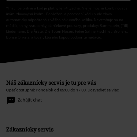
*Platí iba online a kód je platný len 4 týždne. Nie je možné kombinovať s
inými zľavovými kódmi. Po vložení a potvrdení kódu bude zľava
automaticky odpočítaná z vášho nákupného košíka. Nevzťahuje sa na
médiá, knihy, vstupenky, darčekové poukazy, produkty: Rammstein, (Till)
Lindemann, Die Ärzte, Die Toten Hosen, Feine Sahne Fischfilet, Broilers,
Böhse Onkelz, a tovar, ktorého kúpou podporíte nadáciu.
Náš zákaznícky servis je tu pre vás
Opäť dostupné: Pondelok od 09:00 do 17:00.
Dozvedieť sa viac
Zahájiť chat
Zákaznícky servis