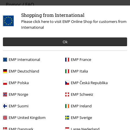
Pomoc / FAQ
Shopping from International
Podmienky vrátenia tovaru
Please click here to visit EMP Online Shop for customers from
Vrátenie tovaru
International
Všeobecné informácie o veľkostiach
Ok
Zrušiť členstvo v BSC
EMP International
EMP France
Spôsoby platby
EMP Deutschland
EMP Italia
EMP Polska
EMP Česká Republika
Ponuky pre vás
EMP Norge
EMP Schweiz
Súťaž
EMP Suomi
EMP Ireland
Objednať darčekové poukazy
EMP United Kingdom
EMP Sverige
EMP Danmark
Large Nederland