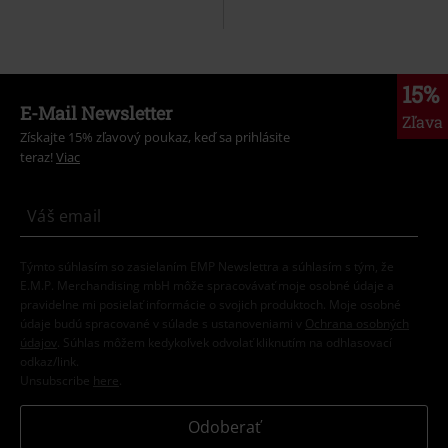
15%
E-Mail Newsletter
Zľava
Získajte 15% zľavový poukaz, keď sa prihlásite
teraz!
Viac
Týmto súhlasím so zasielaním EMP Newslettra a súhlasím s tým, že
E.M.P. Merchandising mbH môže spracovávať moje osobné údaje a
pravidelne mi posielať informácie o svojich produktoch. Moje osobné
údaje budú spracované v súlade s ustanoveniami v
Ochrana osobných
údajov
. Súhlas môžem kedykoľvek odvolať kliknutím na odhlasovací
odkaz/link.
Unsubscribe
here
.
Odoberať