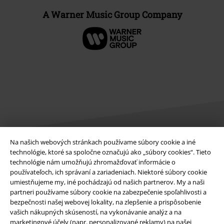
A Warner Music Group Company
Na našich webových stránkach používame súbory cookie a iné
technológie, ktoré sa spoločne označujú ako „súbory cookies“. Tieto
Právne informácie
technológie nám umožňujú zhromažďovať informácie o
používateľoch, ich správaní a zariadeniach. Niektoré súbory cookie
Podmienky
umiestňujeme my, iné pochádzajú od našich partnerov. My a naši
partneri používame súbory cookie na zabezpečenie spoľahlivosti a
Imprint
bezpečnosti našej webovej lokality, na zlepšenie a prispôsobenie
vašich nákupných skúseností, na vykonávanie analýz a na
marketingové účely (napr. personalizované reklamy) na našej
Ochrana osobných údajov