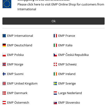
Please click here to visit EMP Online Shop for customers from
International
Ok
Náš zákaznícky servis je tu pre vás
EMP International
EMP France
Nedovolali ste sa? Kontaktujte nás opäť: zajtra od 09:00 do 17:00.
Dozvedieť sa viac
EMP Deutschland
EMP Italia
Zahájiť chat
EMP Polska
EMP Česká Republika
EMP Norge
EMP Schweiz
Zákaznícky servis
EMP Suomi
EMP Ireland
EMP United Kingdom
EMP Sverige
Pomoc / FAQ
EMP Danmark
Large Nederland
Podmienky vrátenia tovaru
EMP Österreich
EMP Slovensko
Vrátenie tovaru