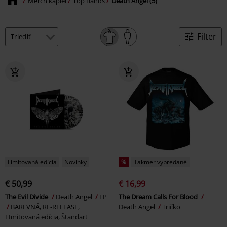
Merch kapiel
Top Bands
Death Angel (5)
Filter
Limitovaná edícia
Novinky
%
Takmer vypredané
€ 50,99
€ 16,99
The Evil Divide
Death Angel
LP
The Dream Calls For Blood
BAREVNÁ, RE-RELEASE,
Death Angel
Tričko
LImitovaná edícia, Štandart