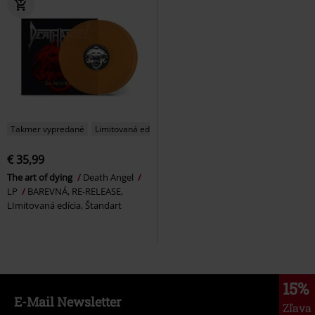
Takmer vypredané
Limitovaná edícia
€ 35,99
The art of dying
Death Angel
LP
BAREVNÁ, RE-RELEASE,
LImitovaná edícia, Štandart
15%
E-Mail Newsletter
Zľava