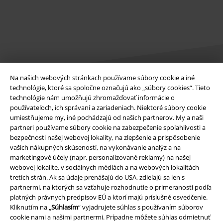
Na našich webových stránkach používame súbory cookie a iné
technológie, ktoré sa spoločne označujú ako „súbory cookies“. Tieto
technológie nám umožňujú zhromažďovať informácie o
Právne informácie
používateľoch, ich správaní a zariadeniach. Niektoré súbory cookie
umiestňujeme my, iné pochádzajú od našich partnerov. My a naši
Podmienky
partneri používame súbory cookie na zabezpečenie spoľahlivosti a
bezpečnosti našej webovej lokality, na zlepšenie a prispôsobenie
Imprint
vašich nákupných skúseností, na vykonávanie analýz a na
marketingové účely (napr. personalizované reklamy) na našej
Ochrana osobných údajov
webovej lokalite, v sociálnych médiách a na webových lokalitách
tretích strán. Ak sa údaje prenášajú do USA, zdieľajú sa len s
partnermi, na ktorých sa vzťahuje rozhodnutie o primeranosti podľa
Likvidácia odpadu a ochrana životného prostredia
platných právnych predpisov EÚ a ktorí majú príslušné osvedčenie.
Kliknutím na „
Súhlasím
“ vyjadrujete súhlas s používaním súborov
Vyhlásenie o zhode
cookie nami a našimi partnermi. Prípadne môžete súhlas odmietnuť