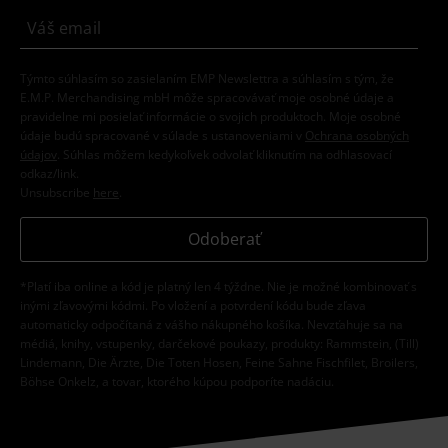
Týmto súhlasím so zasielaním EMP Newslettra a súhlasím s tým, že
E.M.P. Merchandising mbH môže spracovávať moje osobné údaje a
pravidelne mi posielať informácie o svojich produktoch. Moje osobné
údaje budú spracované v súlade s ustanoveniami v
Ochrana osobných
údajov
. Súhlas môžem kedykoľvek odvolať kliknutím na odhlasovací
odkaz/link.
Unsubscribe
here
.
Odoberať
*Platí iba online a kód je platný len 4 týždne. Nie je možné kombinovať s
inými zľavovými kódmi. Po vložení a potvrdení kódu bude zľava
automaticky odpočítaná z vášho nákupného košíka. Nevzťahuje sa na
médiá, knihy, vstupenky, darčekové poukazy, produkty: Rammstein, (Till)
Lindemann, Die Ärzte, Die Toten Hosen, Feine Sahne Fischfilet, Broilers,
Böhse Onkelz, a tovar, ktorého kúpou podporíte nadáciu.