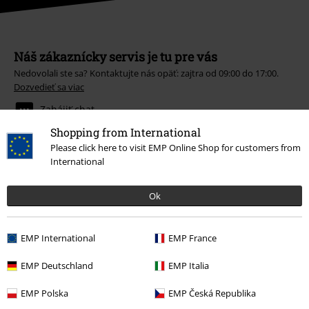
Náš zákaznícky servis je tu pre vás
Nedovolali ste sa? Kontaktujte nás opäť: zajtra od 09:00 do 17:00.
Dozvedieť sa viac
Zahájiť chat
Shopping from International
Please click here to visit EMP Online Shop for customers from
International
Zákaznícky servis
Ok
Pomoc / FAQ
Podmienky vrátenia tovaru
EMP International
EMP France
Vrátenie tovaru
EMP Deutschland
EMP Italia
Všeobecné informácie o veľkostiach
EMP Polska
EMP Česká Republika