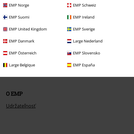
Zrušiť členstvo v BSC
EMP Norge
EMP Schweiz
Spôsoby platby
EMP Suomi
EMP Ireland
EMP United Kingdom
EMP Sverige
Ponuky pre vás
EMP Danmark
Large Nederland
EMP Österreich
EMP Slovensko
Súťaž
Large Belgique
EMP España
Objednať darčekové poukazy
O EMP
Udržateľnosť