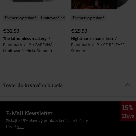
Takmer vypredané
Limitovaná edícia
Takmer vypredané
€ 32,99
€ 29,99
The fathomless mastery
Nightmares made flesh
Bloodbath
LP
BAREVNÁ,
Bloodbath
LP
RE-RELEASE,
LImitovaná edícia, Štandart
Štandart
Tovar do krvavého kúpeľa
15%
E-Mail Newsletter
Zľava
Získajte 15% zľavový poukaz, keď sa prihlásite
teraz!
Viac