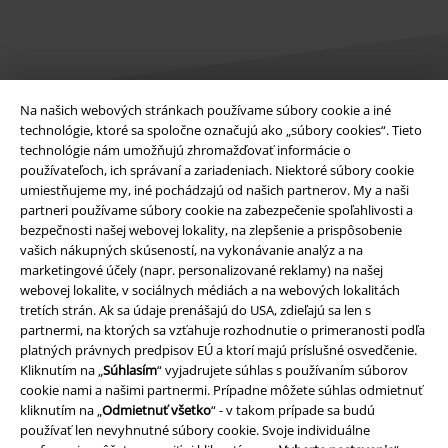
Na našich webových stránkach používame súbory cookie a iné
technológie, ktoré sa spoločne označujú ako „súbory cookies“. Tieto
Právne informácie
technológie nám umožňujú zhromažďovať informácie o
používateľoch, ich správaní a zariadeniach. Niektoré súbory cookie
Podmienky
umiestňujeme my, iné pochádzajú od našich partnerov. My a naši
partneri používame súbory cookie na zabezpečenie spoľahlivosti a
bezpečnosti našej webovej lokality, na zlepšenie a prispôsobenie
Imprint
vašich nákupných skúseností, na vykonávanie analýz a na
marketingové účely (napr. personalizované reklamy) na našej
Ochrana osobných údajov
webovej lokalite, v sociálnych médiách a na webových lokalitách
tretích strán. Ak sa údaje prenášajú do USA, zdieľajú sa len s
Likvidácia odpadu a ochrana životného prostredia
partnermi, na ktorých sa vzťahuje rozhodnutie o primeranosti podľa
platných právnych predpisov EÚ a ktorí majú príslušné osvedčenie.
Vyhlásenie o zhode
Kliknutím na „
Súhlasím
“ vyjadrujete súhlas s používaním súborov
cookie nami a našimi partnermi. Prípadne môžete súhlas odmietnuť
kliknutím na „
Odmietnuť všetko
“ - v takom prípade sa budú
Informácie o prístupnosti
používať len nevyhnutné súbory cookie. Svoje individuálne