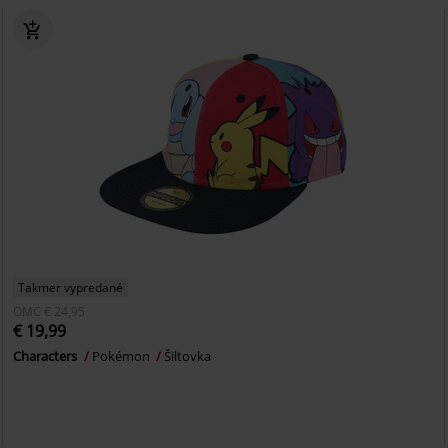
Takmer vypredané
OMC
€ 24,95
€ 19,99
Characters
Pokémon
Šiltovka