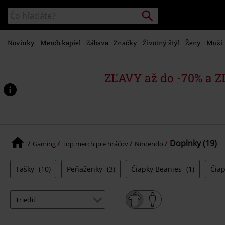
na
Vyhľadávanie
Katalóg
hlavný
vyhľadávania
obsah
Novinky
Merch kapiel
Zábava
Značky
Životný štýl
Ženy
Muži
ZĽAVY až do -70% a 
Doplnky (19)
Gaming
Top merch pre hráčov
Nintendo
Tašky
(10)
Peňaženky
(3)
Čiapky Beanies
(1)
Čia