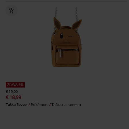
ZĽAVA 5%
€ 19,99
€ 18,99
Taška Eevee
Pokémon
Taška na rameno