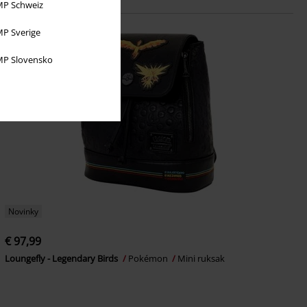
P Schweiz
P Sverige
P Slovensko
Novinky
€ 97,99
Loungefly - Legendary Birds
Pokémon
Mini ruksak