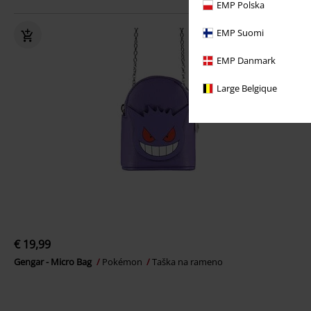
EMP Polska
EMP Suomi
EMP Danmark
Large Belgique
€ 19,99
Gengar - Micro Bag
Pokémon
Taška na rameno