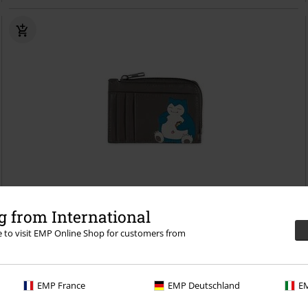
 from International
re to visit EMP Online Shop for customers from
€ 19,99
Snorlax
Pokémon
Peňaženka
EMP France
EMP Deutschland
EM