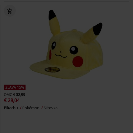
ZĽAVA 15%
OMC
€ 32,99
€ 28,04
Pikachu
Pokémon
Šiltovka