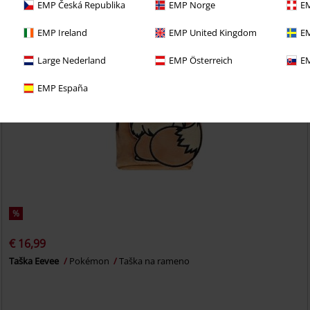
EMP Česká Republika
EMP Norge
EM
EMP Ireland
EMP United Kingdom
EM
Large Nederland
EMP Österreich
EM
EMP España
%
€ 16,99
Taška Eevee
Pokémon
Taška na rameno