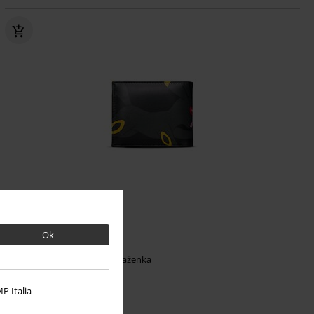
OMC
€ 29,99
Ok
€ 19,99
Umbreon
Pokémon
Peňaženka
P Italia