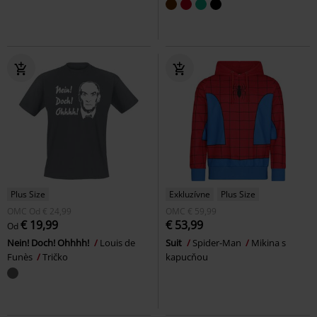
Plus Size
Exkluzívne
Plus Size
OMC
Od
€ 24,99
OMC
€ 59,99
€ 19,99
€ 53,99
Od
Nein! Doch! Ohhhh!
Louis de
Suit
Spider-Man
Mikina s
Funès
Tričko
kapucňou