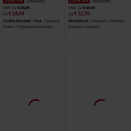
ZĽAVA 19%
Exkluzívne
ZĽAVA 34%
Exkluzívne
OMC
Od
€ 34,99
OMC
Od
€ 49,99
€ 28,04
€ 32,99
Od
Od
Cookie Monster - Face
Sesame
Woodstock
Peanuts
Košeľa s
Street
Pyžamové nohavice
krátkym rukávom