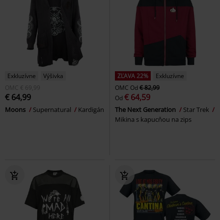
Exkluzívne
Výšivka
ZĽAVA 22%
Exkluzívne
OMC
€ 69,99
OMC
Od
€ 82,99
€ 64,99
€ 64,59
Od
Moons
Supernatural
Kardigán
The Next Generation
Star Trek
Mikina s kapucňou na zips