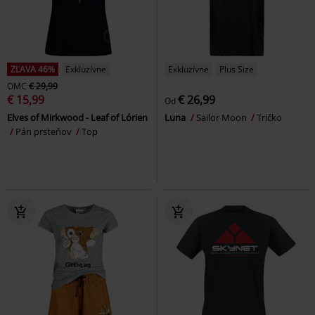
ZĽAVA 46%
Exkluzívne
Exkluzívne
Plus Size
OMC
€ 29,99
€ 15,99
€ 26,99
Od
Elves of Mirkwood - Leaf of Lórien
Luna
Sailor Moon
Tričko
Pán prsteňov
Top