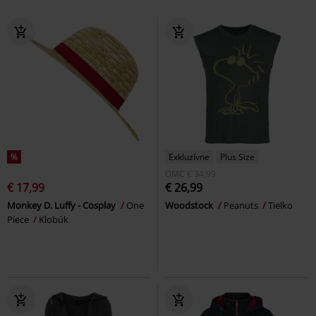
%
Exkluzívne
Plus Size
OMC
€ 34,99
€ 17,99
€ 26,99
Monkey D. Luffy - Cosplay
One
Woodstock
Peanuts
Tielko
Piece
Klobúk