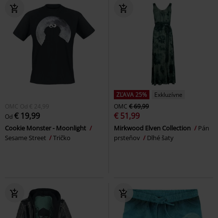
ZĽAVA 25%
Exkluzívne
OMC
Od
€ 24,99
OMC
€ 69,99
€ 19,99
€ 51,99
Od
Cookie Monster - Moonlight
Mirkwood Elven Collection
Pán
Sesame Street
Tričko
prsteňov
Dlhé šaty