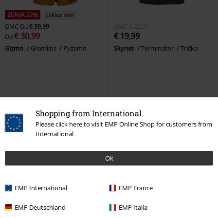
ZĽAVA 22%
Exkluzívne
OMC
Od
€ 39,99
OMC
€ 22,90
€ 30,99
€ 19,99
Od
Gizmo
Gremlins
Pyžamo
Skynet
Terminator
Tričko
Shopping from International
Please click here to visit EMP Online Shop for customers from
International
Ok
EMP International
EMP France
ZĽAVA 36%
Plus Size
Exkluzívne
Novinky
EMP Deutschland
EMP Italia
OMC
€ 24,99