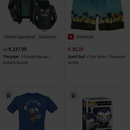
Takmer vypredané
Exkluzívne
%
Exkluzívne
€ 237,99
€ 30,39
Od
The Joker
Suicide Squad
Scarif Surf
Star Wars
Plavecké
Kožená bunda
šortky