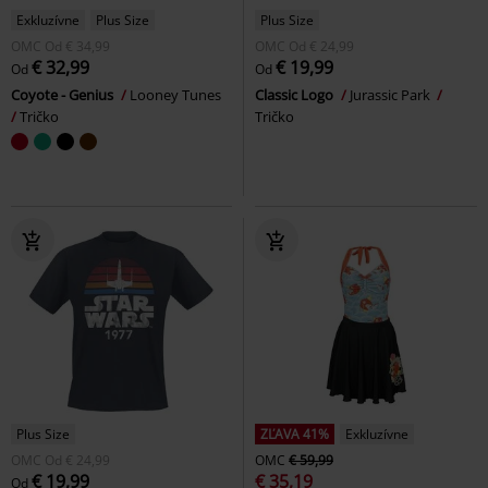
Exkluzívne
Plus Size
Plus Size
OMC
Od
€ 34,99
OMC
Od
€ 24,99
€ 32,99
€ 19,99
Od
Od
Coyote - Genius
Looney Tunes
Classic Logo
Jurassic Park
Tričko
Tričko
Plus Size
ZĽAVA 41%
Exkluzívne
OMC
Od
€ 24,99
OMC
€ 59,99
€ 19,99
€ 35,19
Od