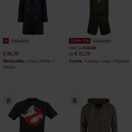
%
Exkluzívne
ZĽAVA 15%
Exkluzívne
OMC
Od
€ 37,99
€ 86,39
€ 32,29
Od
Šikmá ulička
Harry Potter
Coyote
Looney Tunes
Pyžamo
Kabáty