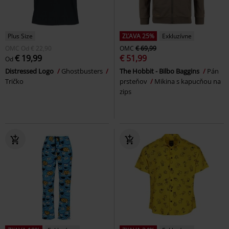
Plus Size
ZĽAVA 25%
Exkluzívne
OMC
Od
€ 22,90
OMC
€ 69,99
€ 19,99
€ 51,99
Od
Distressed Logo
Ghostbusters
The Hobbit - Bilbo Baggins
Pán
Tričko
prsteňov
Mikina s kapucňou na
zips