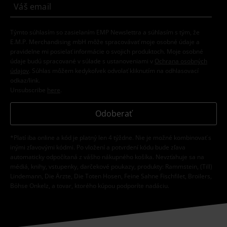
Týmto súhlasím so zasielaním EMP Newslettra a súhlasím s tým, že
E.M.P. Merchandising mbH môže spracovávať moje osobné údaje a
pravidelne mi posielať informácie o svojich produktoch. Moje osobné
údaje budú spracované v súlade s ustanoveniami v
Ochrana osobných
údajov
. Súhlas môžem kedykoľvek odvolať kliknutím na odhlasovací
odkaz/link.
Unsubscribe
here
.
Odoberať
*Platí iba online a kód je platný len 4 týždne. Nie je možné kombinovať s
inými zľavovými kódmi. Po vložení a potvrdení kódu bude zľava
automaticky odpočítaná z vášho nákupného košíka. Nevzťahuje sa na
médiá, knihy, vstupenky, darčekové poukazy, produkty: Rammstein, (Till)
Lindemann, Die Ärzte, Die Toten Hosen, Feine Sahne Fischfilet, Broilers,
Böhse Onkelz, a tovar, ktorého kúpou podporíte nadáciu.