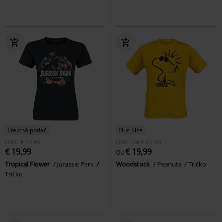
Efektná potlač
Plus Size
OMC
€ 24,99
OMC
Od
€ 22,90
€ 19,99
€ 19,99
Od
Tropical Flower
Jurassic Park
Woodstock
Peanuts
Tričko
Tričko