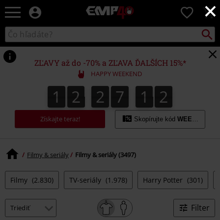
×
EMP
0
-
Hudba,
Vyhľad
Katalóg
TV
vyhľadávania
filmy
&
ZĽAVY až do -70% a ZĽAVA ĎALŠÍCH 15%*
seriály,
HAPPY WEEKEND
Merch
pre
1
2
2
7
1
1
1
2
2
7
1
0
2
0
1
hráčov,
Alternatívna
móda
Získajte teraz!
Skopírujte kód
WEEKEND
Filmy & seriály
Filmy & seriály (3497)
Filmy
(2.830)
TV-seriály
(1.978)
Harry Potter
(301)
Filter