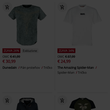
ZĽAVA 26%
Exkluzívne
ZĽAVA 34%
OMC
€ 41,99
OMC
€ 37,99
€ 30,99
€ 24,99
Dunedain
Pán prsteňov
Tričko
The Amazing Spider-Man
Spider-Man
Tričko