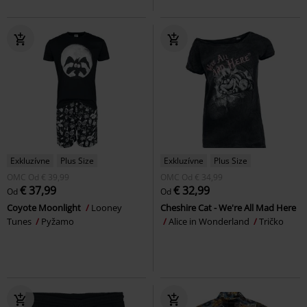
Exkluzívne
Plus Size
Exkluzívne
Plus Size
OMC
Od
€ 39,99
OMC
Od
€ 34,99
€ 37,99
€ 32,99
Od
Od
Coyote Moonlight
Looney
Cheshire Cat - We're All Mad Here
Tunes
Pyžamo
Alice in Wonderland
Tričko