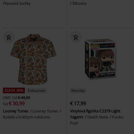
Plavecké šortky
Šiltovka
ZĽAVA 38%
Exkluzívne
Novinky
OMC
Od
€ 49,99
€ 30,99
€ 17,99
Od
Looney Tunes
Looney Tunes
Vinylová figúrka č.2379 Light
Košeľa s krátkym rukávom
Yagami
Death Note
Funko
Pop!