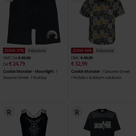
ZĽAVA 37%
Exkluzívne
ZĽAVA 34%
Exkluzívne
OMC
Od
€ 39,90
OMC
€ 49,99
€ 24,79
€ 32,99
Od
Cookie Monster - Moonlight
Cookie Monster
Sesame Street
Sesame Street
Kraťasy
Košeľa s krátkym rukávom