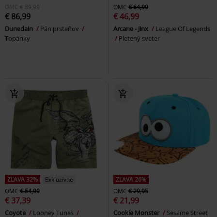
OMC
€ 89,99
OMC
€ 64,99
€ 86,99
€ 46,99
Dunedain
Pán prsteňov
Arcane - Jinx
League Of Legends
Topánky
Pletený sveter
ZĽAVA 32%
Exkluzívne
ZĽAVA 26%
OMC
€ 54,99
OMC
€ 29,95
€ 37,39
€ 21,99
Coyote
Looney Tunes
Cookie Monster
Sesame Street