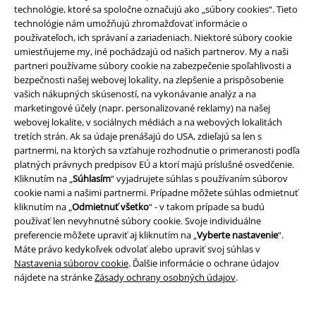
technológie, ktoré sa spoločne označujú ako „súbory cookies“. Tieto
technológie nám umožňujú zhromažďovať informácie o
používateľoch, ich správaní a zariadeniach. Niektoré súbory cookie
umiestňujeme my, iné pochádzajú od našich partnerov. My a naši
Staňte sa súčasťou komunity!
partneri používame súbory cookie na zabezpečenie spoľahlivosti a
bezpečnosti našej webovej lokality, na zlepšenie a prispôsobenie
vašich nákupných skúseností, na vykonávanie analýz a na
marketingové účely (napr. personalizované reklamy) na našej
webovej lokalite, v sociálnych médiách a na webových lokalitách
tretích strán. Ak sa údaje prenášajú do USA, zdieľajú sa len s
partnermi, na ktorých sa vzťahuje rozhodnutie o primeranosti podľa
platných právnych predpisov EÚ a ktorí majú príslušné osvedčenie.
Kliknutím na „
Súhlasím
“ vyjadrujete súhlas s používaním súborov
cookie nami a našimi partnermi. Prípadne môžete súhlas odmietnuť
kliknutím na „
Odmietnuť všetko
“ - v takom prípade sa budú
Spôsoby platby
používať len nevyhnutné súbory cookie. Svoje individuálne
preferencie môžete upraviť aj kliknutím na „
Vyberte nastavenie
“.
Máte právo kedykoľvek odvolať alebo upraviť svoj súhlas v
Bankový prevod
Platba na dobierku
Nastavenia súborov cookie
. Ďalšie informácie o ochrane údajov
nájdete na stránke
Zásady ochrany osobných údajov
.
Doprava