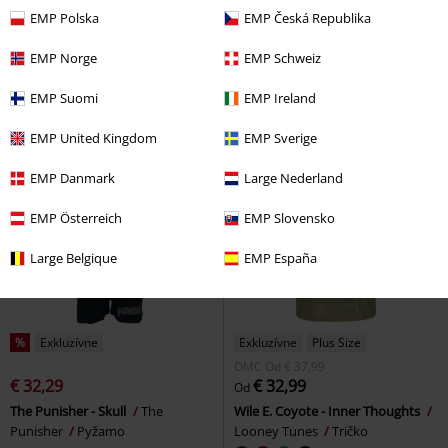
€ 15,99
€ 129,99
EMP Polska
EMP Česká Republika
Marvel Games - Spider-Man 2 -
Stitch
Lilo & Stitch
Zimná
Venom splatter
Spider-Man
bunda
EMP Norge
EMP Schweiz
Tričko
EMP Suomi
EMP Ireland
EMP United Kingdom
EMP Sverige
EMP Danmark
Large Nederland
EMP Österreich
EMP Slovensko
Large Belgique
EMP España
%
Exkluzívne
Exkluzívne
Plus Size
OMC
Od
€ 37,99
€ 32,29
€ 32,99
Od
The Punisher - Skull
The
Wile E. Coyote - Inner Thoughts
Punisher
Pyžamo
Looney Tunes
Tričko