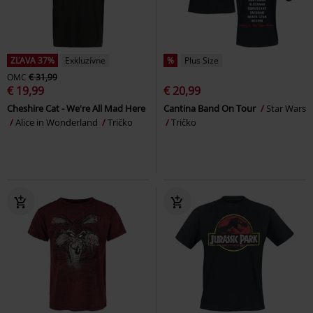
ZĽAVA 37%
Exkluzívne
%
Plus Size
OMC
€ 31,99
€ 19,99
€ 20,99
Cheshire Cat - We're All Mad Here
Cantina Band On Tour
Star Wars
Alice in Wonderland
Tričko
Tričko