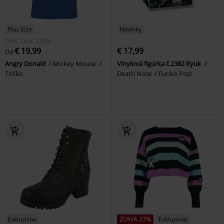
Plus Size
Novinky
OMC
Od
€ 24,99
€ 19,99
€ 17,99
Od
Angry Donald
Mickey Mouse
Vinylová figúrka č.2382 Ryuk
Tričko
Death Note
Funko Pop!
Exkluzívne
ZĽAVA 27%
Exkluzívne