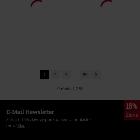
1
2
3
...
59
Stránka 1 Z 59
15%
E-Mail Newsletter
Zľava
Získajte 15% zľavový poukaz, keď sa prihlásite
teraz!
Viac