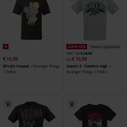
%
ZĽAVA 32%
Takmer vypredané
OMC
Od
€ 24,99
€ 16,99
€ 16,99
Od
80's Jim Hopper
Stranger Things
Season 5 - Hawkins High
Tričko
Stranger Things
Tričko