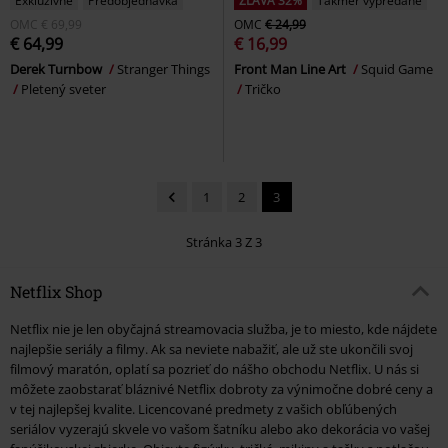
Exkluzívne
Predobjednávka
ZĽAVA 32%
Takmer vypredané
OMC
€ 69,99
OMC
€ 24,99
€ 64,99
€ 16,99
Derek Turnbow
Stranger Things
Front Man Line Art
Squid Game
Pletený sveter
Tričko
1
2
3
Stránka 3 Z 3
Netflix Shop
Netflix nie je len obyčajná streamovacia služba, je to miesto, kde nájdete
najlepšie seriály a filmy. Ak sa neviete nabažiť, ale už ste ukončili svoj
filmový maratón, oplatí sa pozrieť do nášho obchodu Netflix. U nás si
môžete zaobstarať bláznivé Netflix dobroty za výnimočne dobré ceny a
v tej najlepšej kvalite. Licencované predmety z vašich obľúbených
seriálov vyzerajú skvele vo vašom šatníku alebo ako dekorácia vo vašej