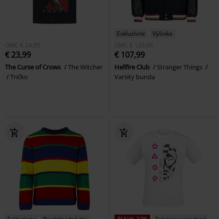
Exkluzívne
Výšivka
OMC
€ 24,95
OMC
€ 129,99
€ 23,99
€ 107,99
The Curse of Crows
The Witcher
Hellfire Club
Stranger Things
Tričko
Varsity bunda