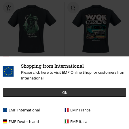
%
Takmer vypredané
Takmer vypredané
Plus Size
Shopping from International
OMC
Od
€ 24,99
€ 15,99
€ 19,99
Od
Od
Please click here to visit EMP Online Shop for customers from
International
Front Man and Group Overlay
Season 5 - WSQK The Squawk
Squid Game
Tričko
Stranger Things
Tričko
Ok
EMP International
EMP France
EMP Deutschland
EMP Italia