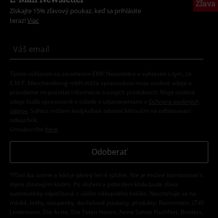
Zľava
Získajte 15% zľavový poukaz, keď sa prihlásite
teraz!
Viac
Týmto súhlasím so zasielaním EMP Newslettra a súhlasím s tým, že
E.M.P. Merchandising mbH môže spracovávať moje osobné údaje a
pravidelne mi posielať informácie o svojich produktoch. Moje osobné
údaje budú spracované v súlade s ustanoveniami v
Ochrana osobných
údajov
. Súhlas môžem kedykoľvek odvolať kliknutím na odhlasovací
odkaz/link.
Unsubscribe
here
.
Odoberať
*Platí iba online a kód je platný len 4 týždne. Nie je možné kombinovať s
inými zľavovými kódmi. Po vložení a potvrdení kódu bude zľava
automaticky odpočítaná z vášho nákupného košíka. Nevzťahuje sa na
médiá, knihy, vstupenky, darčekové poukazy, produkty: Rammstein, (Till)
Lindemann, Die Ärzte, Die Toten Hosen, Feine Sahne Fischfilet, Broilers,