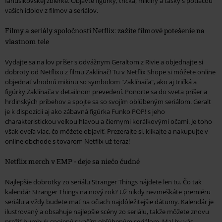
fanúšikovskej zbierke. Objavte figúrky, tričká, mikiny a tašky s potlačou
vašich idolov z filmov a seriálov.
Filmy a seriály spoločnosti Netflix: zažite filmové potešenie na
vlastnom tele
Vydajte sa na lov príšer s odvážnym Geraltom z Rivie a objednajte si
dobroty od Netflixu z filmu Zaklínač! Tu v Netflix Shope si môžete online
objednať vhodnú mikinu so symbolom "Zaklínača", ako aj tričká a
figúrky Zaklínača v detailnom prevedení. Ponorte sa do sveta príšer a
hrdinských príbehov a spojte sa so svojím obľúbeným seriálom. Geralt
je k dispozícii aj ako zábavná figúrka Funko POP! s jeho
charakteristickou veľkou hlavou a čiernymi korálkovými očami. Je toho
však oveľa viac, čo môžete objaviť. Prezerajte si, klikajte a nakupujte v
online obchode s tovarom Netflix už teraz!
Netflix merch v EMP - deje sa niečo čudné
Najlepšie dobrotky zo seriálu Stranger Things nájdete len tu. Čo tak
kalendár Stranger Things na nový rok? Už nikdy nezmeškáte premiéru
seriálu a vždy budete mať na očiach najdôležitejšie dátumy. Kalendár je
ilustrovaný a obsahuje najlepšie scény zo seriálu, takže môžete znovu
prežiť humbuk spojený s vaším obľúbeným seriálom. Mal by vás