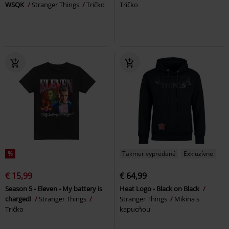
WSQK
Stranger Things
Tričko
Tričko
%
Takmer vypredané
Exkluzívne
€ 15,99
€ 64,99
Season 5 - Eleven - My battery is
Heat Logo - Black on Black
charged!
Stranger Things
Stranger Things
Mikina s
Tričko
kapucňou