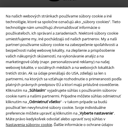
Na našich webových stránkach používame súbory cookie a iné
technológie, ktoré sa spoločne označujú ako „súbory cookies“. Tieto
technológie nám umožňujú zhromažďovať informácie o
používateľoch, ich správaní a zariadeniach. Niektoré súbory cookie
umiestňujeme my, iné pochádzajú od našich partnerov. My a naši
partneri používame súbory cookie na zabezpečenie spoľahlivosti a
bezpečnosti našej webovej lokality, na zlepšenie a prispôsobenie
vašich nákupných skúseností, na vykonávanie analýz a na
marketingové účely (napr. personalizované reklamy) na našej
Právne informácie
webovej lokalite, v sociálnych médiách a na webových lokalitách
tretích strán. Ak sa údaje prenášajú do USA, zdieľajú sa len s
Podmienky
partnermi, na ktorých sa vzťahuje rozhodnutie o primeranosti podľa
platných právnych predpisov EÚ a ktorí majú príslušné osvedčenie.
Imprint
Kliknutím na „
Súhlasím
“ vyjadrujete súhlas s používaním súborov
cookie nami a našimi partnermi. Prípadne môžete súhlas odmietnuť
Ochrana osobných údajov
kliknutím na „
Odmietnuť všetko
“ - v takom prípade sa budú
používať len nevyhnutné súbory cookie. Svoje individuálne
Likvidácia odpadu a ochrana životného prostredia
preferencie môžete upraviť aj kliknutím na „
Vyberte nastavenie
“.
Máte právo kedykoľvek odvolať alebo upraviť svoj súhlas v
Nastavenia súborov cookie
. Ďalšie informácie o ochrane údajov
Vyhlásenie o zhode