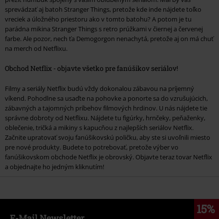
sprevádzať aj batoh Stranger Things, pretože kde inde nájdete toľko
vreciek a úložného priestoru ako v tomto batohu? A potom je tu
parádna mikina Stranger Things s retro prúžkami v čiernej a červenej
farbe. Ale pozor, nech ťa Demogorgon nenachytá, pretože aj on má chuť
na merch od Netflixu.
Obchod Netflix - objavte všetko pre fanúšikov seriálov!
Filmy a seriály Netflix budú vždy dokonalou zábavou na príjemný
víkend. Pohodlne sa usaďte na pohovke a ponorte sa do vzrušujúcich,
zábavných a tajomných príbehov filmových hrdinov. U nás nájdete tie
správne dobroty od Netflixu. Nájdete tu figúrky, hrnčeky, peňaženky,
oblečenie, tričká a mikiny s kapucňou z najlepších seriálov Netflix.
Začnite upratovať svoju fanúšikovskú poličku, aby ste si uvoľnili miesto
pre nové produkty. Budete to potrebovať, pretože výber vo
fanúšikovskom obchode Netflix je obrovský. Objavte teraz tovar Netflix
a objednajte ho jedným kliknutím!
15%
E-Mail Newsletter