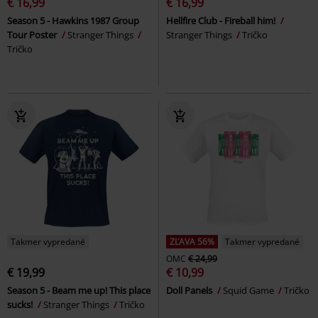
€ 16,99
€ 16,99
Season 5 - Hawkins 1987 Group
Hellfire Club - Fireball him!
Tour Poster
Stranger Things
Stranger Things
Tričko
Tričko
Takmer vypredané
ZĽAVA 56%
Takmer vypredané
OMC
€ 24,99
€ 19,99
€ 10,99
Season 5 - Beam me up! This place
Doll Panels
Squid Game
Tričko
sucks!
Stranger Things
Tričko