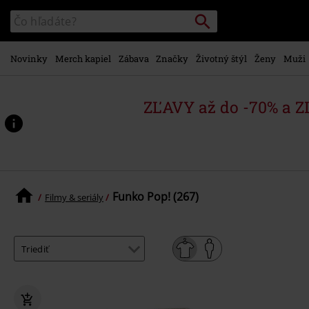
na
Vyhľadávanie
Katalóg
hlavný
vyhľadávania
obsah
Novinky
Merch kapiel
Zábava
Značky
Životný štýl
Ženy
Muži
ZĽAVY až do -70% a 
Funko Pop! (267)
Filmy & seriály