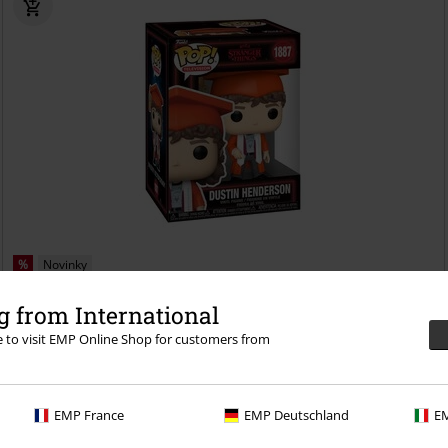
%
Novinky
€ 14,99
 from International
Vinylová figúrka č.1887 Dustin Henderson
Stranger Things
Funko
re to visit EMP Online Shop for customers from
Pop!
EMP France
EMP Deutschland
EM