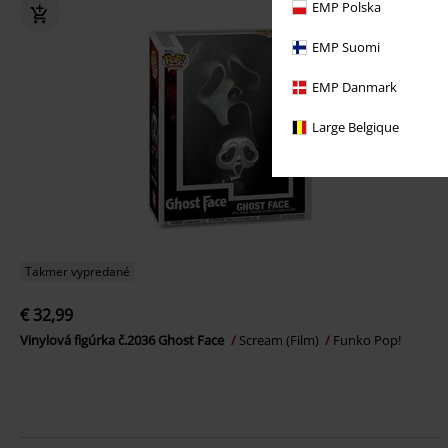
EMP Polska
EMP Suomi
EMP Danmark
Large Belgique
Takmer vypredané
€ 32,99
Vinylová figúrka č.2036 Ghost Face
Scream (Film)
Funko Pop!