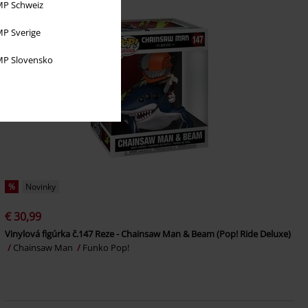
P Schweiz
P Sverige
P Slovensko
%
Novinky
€ 30,99
Vinylová figúrka č.147 Reze - Chainsaw Man & Beam (Pop! Ride Deluxe)
Chainsaw Man
Funko Pop!