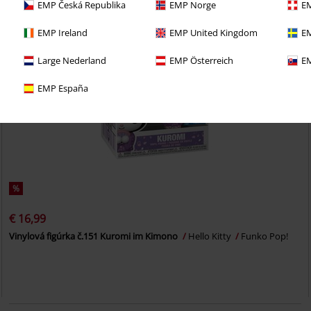
EMP Česká Republika
EMP Norge
EM
EMP Ireland
EMP United Kingdom
EM
Large Nederland
EMP Österreich
EM
EMP España
%
€ 16,99
Vinylová figúrka č.151 Kuromi im Kimono
Hello Kitty
Funko Pop!