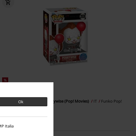
%
€ 14,99
Vinylová figúrka č.2030 Pennywise (Pop! Movies)
IT
Funko Pop!
Ok
P Italia