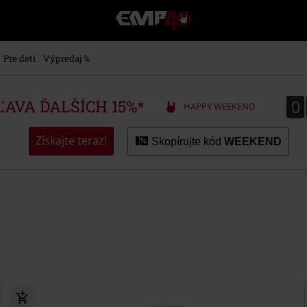
EMP
-
Hudba,
TV
Pre deti
Výpredaj %
filmy
&
seriály,
0
0
ZĽAVA ĎALŠÍCH 15%*
HAPPY WEEKEND
Merch
pre
hráčov,
Získajte teraz!
Skopírujte kód
WEEKEND
Alternatívna
móda