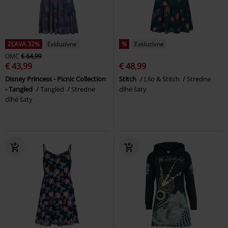
ZĽAVA 32%
Exkluzívne
%
Exkluzívne
OMC
€ 64,99
€ 43,99
€ 48,99
Disney Princess - Picnic Collection
Stitch
Lilo & Stitch
Stredne
- Tangled
Tangled
Stredne
dlhé šaty
dlhé šaty