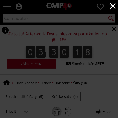
×
EMP
0
-
Hudba,
Vyhľad
Katalóg
TV
vyhľadávania
filmy
&
Je to tu! Afterwork Deals: blesková ponuka len do polnoci!
seriály,
-15%
Merch
pre
0
3
3
0
1
8
0
3
3
0
1
8
2
9
hráčov,
Alternatívna
móda
Získajte teraz!
Skopírujte kód
AFTERWORK
Filmy & seriály
Disney
Oblečenie
Šaty (10)
Stredne dlhé šaty
(5)
Krátke šaty
(4)
Filter