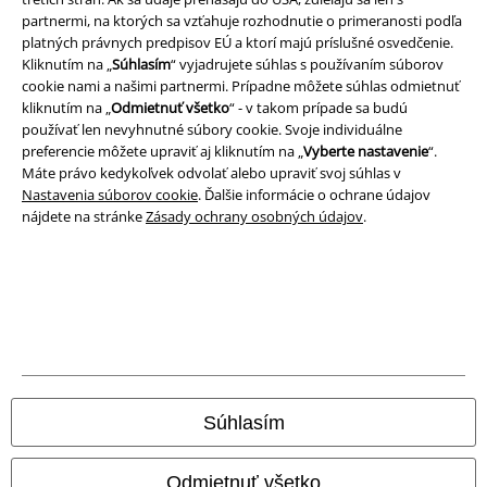
Ochrana osobných údajov
partnermi, na ktorých sa vzťahuje rozhodnutie o primeranosti podľa
platných právnych predpisov EÚ a ktorí majú príslušné osvedčenie.
Likvidácia odpadu a ochrana životného prostredia
Kliknutím na „
Súhlasím
“ vyjadrujete súhlas s používaním súborov
cookie nami a našimi partnermi. Prípadne môžete súhlas odmietnuť
kliknutím na „
Odmietnuť všetko
“ - v takom prípade sa budú
Vyhlásenie o zhode
používať len nevyhnutné súbory cookie. Svoje individuálne
preferencie môžete upraviť aj kliknutím na „
Vyberte nastavenie
“.
Informácie o prístupnosti
Máte právo kedykoľvek odvolať alebo upraviť svoj súhlas v
Nastavenia súborov cookie
. Ďalšie informácie o ochrane údajov
Nastavenia súborov cookie
nájdete na stránke
Zásady ochrany osobných údajov
.
Odstúpenie od zmluvy
Všetky ceny sú vrátane DPH, bez poštovného a
balného
© 1986-2026 EMP Merchandising
Súhlasím
Naše online obchody
Odmietnuť všetko