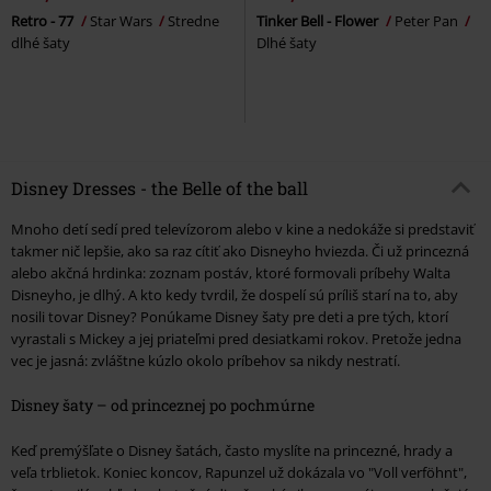
Retro - 77
Star Wars
Stredne
Tinker Bell - Flower
Peter Pan
dlhé šaty
Dlhé šaty
Disney Dresses - the Belle of the ball
Mnoho detí sedí pred televízorom alebo v kine a nedokáže si predstaviť
takmer nič lepšie, ako sa raz cítiť ako Disneyho hviezda. Či už princezná
alebo akčná hrdinka: zoznam postáv, ktoré formovali príbehy Walta
Disneyho, je dlhý. A kto kedy tvrdil, že dospelí sú príliš starí na to, aby
nosili tovar Disney? Ponúkame Disney šaty pre deti a pre tých, ktorí
vyrastali s Mickey a jej priateľmi pred desiatkami rokov. Pretože jedna
vec je jasná: zvláštne kúzlo okolo príbehov sa nikdy nestratí.
Disney šaty – od princeznej po pochmúrne
Keď premýšľate o Disney šatách, často myslíte na princezné, hrady a
veľa trblietok. Koniec koncov, Rapunzel už dokázala vo "Voll verföhnt",