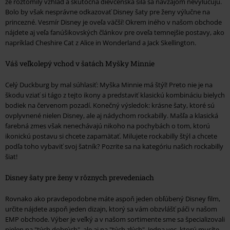
že roztomilý vzhľad a skutočná dievčenská sila sa navzájom nevylučujú.
Bolo by však nesprávne odkazovať Disney šaty pre ženy výlučne na
princezné. Vesmír Disney je oveľa väčší! Okrem iného v našom obchode
nájdete aj veľa fanúšikovských článkov pre oveľa temnejšie postavy, ako
napríklad Cheshire Cat z Alice in Wonderland a Jack Skellington.
Váš veľkolepý vchod v šatách Myšky Minnie
Celý Duckburg by mal súhlasiť: Myška Minnie má štýl! Preto nie je na
škodu vziať si tágo z tejto ikony a predstaviť klasickú kombináciu bielych
bodiek na červenom pozadí. Konečný výsledok: krásne šaty, ktoré sú
ovplyvnené nielen Disney, ale aj nádychom rockabilly. Mašľa a klasická
farebná zmes však nenechávajú nikoho na pochybách o tom, ktorú
ikonickú postavu si chcete zapamätať. Milujete rockabilly štýl a chcete
podľa toho vybaviť svoj šatník? Pozrite sa na kategóriu našich rockabilly
šiat!
Disney šaty pre ženy v rôznych prevedeniach
Rovnako ako pravdepodobne máte aspoň jeden obľúbený Disney film,
určite nájdete aspoň jeden dizajn, ktorý sa vám obzvlášť páči v našom
EMP obchode. Výber je veľký a v našom sortimente sme sa špecializovali
nielen na "tých dobrých", ale aj na "tých zlých". Jedna vec, ktorú musíte