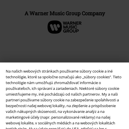
A Warner Music Group Company
Na našich webových stránkach používame súbory cookie a iné
technológie, ktoré sa spoločne označujú ako „súbory cookies“. Tieto
technológie nám umožňujú zhromažďovať informácie o
používateľoch, ich správaní a zariadeniach. Niektoré súbory cookie
umiestňujeme my, iné pochádzajú od našich partnerov. My a naši
Právne informácie
partneri používame súbory cookie na zabezpečenie spoľahlivosti a
bezpečnosti našej webovej lokality, na zlepšenie a prispôsobenie
Podmienky
vašich nákupných skúseností, na vykonávanie analýz a na
marketingové účely (napr. personalizované reklamy) na našej
Imprint
webovej lokalite, v sociálnych médiách a na webových lokalitách
tretích strán. Ak sa údaje prenášajú do USA, zdieľajú sa len s