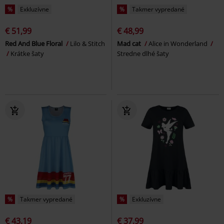
%
Exkluzívne
%
Takmer vypredané
€ 51,99
€ 48,99
Red And Blue Floral
Lilo & Stitch
Mad cat
Alice in Wonderland
Krátke šaty
Stredne dlhé šaty
%
Takmer vypredané
%
Exkluzívne
€ 43,19
€ 37,99