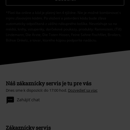
*Platí iba online a kód je platný len 4 týždne. Nie je možné kombinovať s
inými zľavovými kódmi. Po vložení a potvrdení kódu bude zľava
automaticky odpočítaná z vášho nákupného košíka. Nevzťahuje sa na
médiá, knihy, vstupenky, darčekové poukazy, produkty: Rammstein, (Till)
Lindemann, Die Ärzte, Die Toten Hosen, Feine Sahne Fischfilet, Broilers,
Böhse Onkelz, a tovar, ktorého kúpou podporíte nadáciu.
Náš zákaznícky servis je tu pre vás
Dnes sme k dispozicii: do 17:00 hod.
Dozvedieť sa viac
Zahájiť chat
Zákaznícky servis