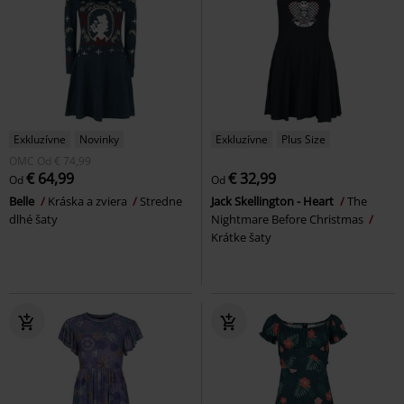
Exkluzívne
Novinky
Exkluzívne
Plus Size
OMC
Od
€ 74,99
€ 64,99
€ 32,99
Od
Od
Belle
Kráska a zviera
Stredne
Jack Skellington - Heart
The
dlhé šaty
Nightmare Before Christmas
Krátke šaty