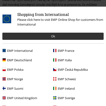
dať morskej čarodejnici Ursule: má štýl! A to je presne to, čo môžete
ideálne vyjadriť kombináciou fialovej a čiernej. Dávate prednosť tomu,
Shopping from International
aby ste boli oveľa rozprávkovejší? Bez problémov! V radoch našich
Disney šiat samozrejme nájdete aj klasické modely princezien, ktoré by
Please click here to visit EMP Online Shop for customers from
okrem iného oslovili aj Belle, Jasmin a Tianu.
International
Disney šaty na každodenné a špeciálne príležitosti
Ok
Či už hľadáte šaty Disney na každodenné nosenie alebo na oslavu,
máme pre vás riešenie. V závislosti od modelu môžete naše šaty nosiť
EMP International
EMP France
doma pri relaxácii na gauči, ako hosť na svadbe alebo v práci. Či tak
alebo onak, môžete si byť istí, že skutoční fanúšikovia Disney vám
EMP Deutschland
EMP Italia
vyčaria úsmev, keď uvidia, na čo alebo koho odkazujete. Určite stojí za
to zostať dieťaťom hlboko vo vnútri.
EMP Polska
EMP Česká Republika
Kde kúpiť šaty Disney?
EMP Norge
EMP Schweiz
V EMP internetovom obchode nájdete množstvo Disney šiat pre
EMP Suomi
EMP Ireland
dospelých aj deti za rozumnú cenu. Niektoré z nich sú vhodnejšie na
leto vďaka strihu a materiálu, zatiaľ čo iné sú vhodné aj na zimu. Ak
EMP United Kingdom
EMP Sverige
hľadáte teplé doplnky, ktoré by ste si mohli dodatočne obliecť, stačí sa
pozrieť na naše bundy. Koniec koncov, Anna z "Frozen" už vedela, aké