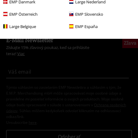
EMP Danmark
Large Nederland
dôležité je nevyraziť bez kabáta v prípade pochybností, aby sa začalo
ďalšie dobrodružstvo.
EMP Österreich
EMP Slovensko
Large Belgique
EMP España
15%
E-Mail Newsletter
Zľava
Získajte 15% zľavový poukaz, keď sa prihlásite
teraz!
Viac
Týmto súhlasím so zasielaním EMP Newslettra a súhlasím s tým, že
E.M.P. Merchandising mbH môže spracovávať moje osobné údaje a
pravidelne mi posielať informácie o svojich produktoch. Moje osobné
údaje budú spracované v súlade s ustanoveniami v
Ochrana osobných
údajov
. Súhlas môžem kedykoľvek odvolať kliknutím na odhlasovací
odkaz/link.
Unsubscribe
here
.
Odoberať