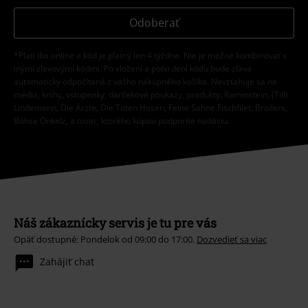
Odoberať
*Platí iba online a kód je platný len 4 týždne. Nie je možné kombinovať s
inými zľavovými kódmi. Po vložení a potvrdení kódu bude zľava
automaticky odpočítaná z vášho nákupného košíka. Nevzťahuje sa na
médiá, knihy, vstupenky, darčekové poukazy, produkty: Rammstein, (Till)
Lindemann, Die Ärzte, Die Toten Hosen, Feine Sahne Fischfilet, Broilers,
Böhse Onkelz, a tovar, ktorého kúpou podporíte nadáciu.
Náš zákaznícky servis je tu pre vás
Opäť dostupné: Pondelok od 09:00 do 17:00.
Dozvedieť sa viac
Zahájiť chat