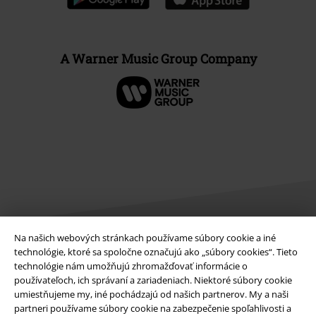
A Warner Music Group Company
Na našich webových stránkach používame súbory cookie a iné
technológie, ktoré sa spoločne označujú ako „súbory cookies“. Tieto
Právne informácie
technológie nám umožňujú zhromažďovať informácie o
používateľoch, ich správaní a zariadeniach. Niektoré súbory cookie
Podmienky
umiestňujeme my, iné pochádzajú od našich partnerov. My a naši
partneri používame súbory cookie na zabezpečenie spoľahlivosti a