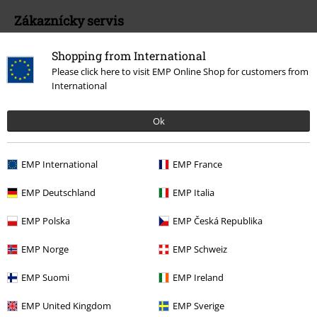
Zákaznícky servis
Pomoc / FAQ
Shopping from International
Please click here to visit EMP Online Shop for customers from
Podmienky vrátenia tovaru
International
Vrátenie tovaru
Ok
Všeobecné informácie o veľkostiach
Zrušiť členstvo v BSC
EMP International
EMP France
Spôsoby platby
EMP Deutschland
EMP Italia
EMP Polska
EMP Česká Republika
EMP Norge
EMP Schweiz
Ponuky pre vás
EMP Suomi
EMP Ireland
Súťaž
EMP United Kingdom
EMP Sverige
Objednať darčekové poukazy