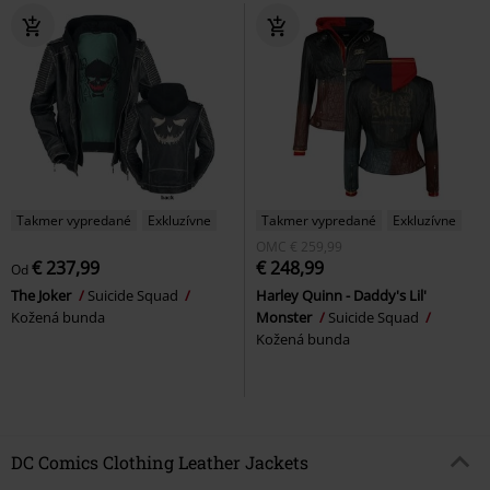
Takmer vypredané
Exkluzívne
Takmer vypredané
Exkluzívne
OMC
€ 259,99
€ 237,99
€ 248,99
Od
The Joker
Suicide Squad
Harley Quinn - Daddy's Lil'
Kožená bunda
Monster
Suicide Squad
Kožená bunda
DC Comics Clothing Leather Jackets