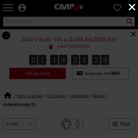
×
EMP
0
-
Hudba,
Vyhľad
Katalóg
TV
vyhľadávania
filmy
&
ZĽAVY až do -70% a ZĽAVA ĎALŠÍCH 15%*
seriály,
HAPPY WEEKEND
Merch
pre
0
1
1
4
2
5
2
9
9
0
1
1
4
2
5
2
8
8
3
0
hráčov,
Alternatívna
Získajte teraz!
móda
Skopírujte kód
WEEKEND
Filmy & seriály
DC Comics
Oblečenie
Bundy
Kožené bundy (2)
Filter