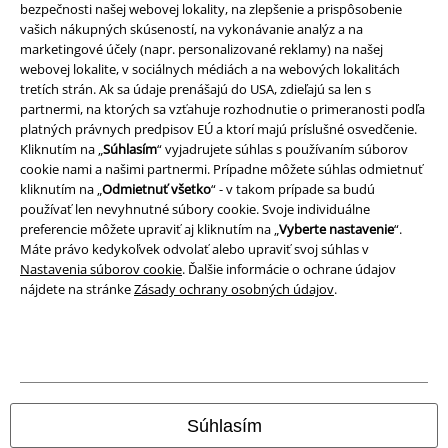
Imprint
bezpečnosti našej webovej lokality, na zlepšenie a prispôsobenie
vašich nákupných skúseností, na vykonávanie analýz a na
marketingové účely (napr. personalizované reklamy) na našej
Ochrana osobných údajov
webovej lokalite, v sociálnych médiách a na webových lokalitách
tretích strán. Ak sa údaje prenášajú do USA, zdieľajú sa len s
Likvidácia odpadu a ochrana životného prostredia
partnermi, na ktorých sa vzťahuje rozhodnutie o primeranosti podľa
platných právnych predpisov EÚ a ktorí majú príslušné osvedčenie.
Vyhlásenie o zhode
Kliknutím na „
Súhlasím
“ vyjadrujete súhlas s používaním súborov
cookie nami a našimi partnermi. Prípadne môžete súhlas odmietnuť
Informácie o prístupnosti
kliknutím na „
Odmietnuť všetko
“ - v takom prípade sa budú
používať len nevyhnutné súbory cookie. Svoje individuálne
preferencie môžete upraviť aj kliknutím na „
Vyberte nastavenie
“.
Nastavenia súborov cookie
Máte právo kedykoľvek odvolať alebo upraviť svoj súhlas v
Nastavenia súborov cookie
. Ďalšie informácie o ochrane údajov
Odstúpenie od zmluvy
nájdete na stránke
Zásady ochrany osobných údajov
.
Všetky ceny sú vrátane DPH, bez poštovného a
balného
© 1986-2026 EMP Merchandising
Súhlasím