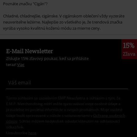
Poznáte značku "Cigán"?
Chladné, chladnejšie, cigánske. V cigánskom oblečení vždy vyzeráte
neuveriteľne ležérne. Najlepšie zo všetkého je, že trendová značka
vyrába vysoko kvalitnú koženú módu za mierne ceny.
15%
E-Mail Newsletter
Zľava
Získajte 15% zľavový poukaz, keď sa prihlásite
teraz!
Viac
Týmto súhlasím so zasielaním EMP Newslettra a súhlasím s tým, že
E.M.P. Merchandising mbH môže spracovávať moje osobné údaje a
pravidelne mi posielať informácie o svojich produktoch. Moje osobné
údaje budú spracované v súlade s ustanoveniami v
Ochrana osobných
údajov
. Súhlas môžem kedykoľvek odvolať kliknutím na odhlasovací
odkaz/link.
Unsubscribe
here
.