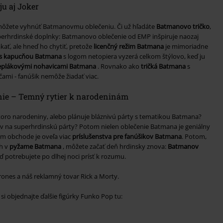
u aj Joker
emôžete vyhnúť Batmanovmu oblečeniu. Či už hľadáte
Batmanovo tričko
,
erhrdinské doplnky: Batmanovo oblečenie od EMP inšpiruje naozaj
kať, ale hneď ho chytiť, pretože
licenčný režim Batmana
je mimoriadne
 s kapucňou Batmana
s logom netopiera vyzerá celkom štýlovo, keď ju
eplákovými nohavicami Batmana
. Rovnako ako
tričká Batmana
s
mi - fanúšik nemôže žiadať viac.
ie – Temný rytier k narodeninám
oro narodeniny, alebo plánuje bláznivú párty s tematikou Batmana?
v na superhrdinskú párty? Potom nielen oblečenie Batmana je geniálny
m obchode je oveľa viac
príslušenstva pre fanúšikov Batmana
. Potom,
ch v
pyžame Batmana
, môžete začať deň hrdinsky znova:
Batmanov
ď potrebujete po dlhej noci prísť k rozumu.
rones a náš reklamný tovar Rick a Morty.
i objednajte ďalšie figúrky Funko Pop tu: