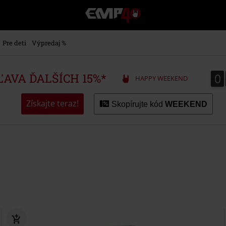
EMP
-
Hudba,
TV
Pre deti
Výpredaj %
filmy
&
seriály,
0
0
ZĽAVA ĎALŠÍCH 15%*
HAPPY WEEKEND
Merch
pre
hráčov,
Získajte teraz!
Skopírujte kód
WEEKEND
Alternatívna
móda