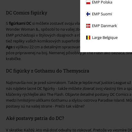
EMP Polska
DC Comics figúrky
EMP Suomi
S
figúrkami DC
si môžete zostaviť svoju vlastnú Ligu spravodlivých. Keď 
EMP Danmark
Wonder Woman &., spôsobí to na vašej zberateľskej poličke DC dosť vzr
EMP prichádzajú v štýlových dizajnoch a rôznych dizajnoch. Takže nájd
Large Belgique
tiež repliky vašich komiksových superhrdinov v pomere 1:1. Objavte na
Age
s výškou 22 cm a detailným spracovaním. Zobrazuje ručne maľovan
póze pripravenej na boj. Nemenej pôsobivý je The Flash ako bežiaca, sva
krabičke.
DC figúrky z Gothamu do Themyscira
Najtmavšia noc je pred súmrakom. Takže je lepšie mať Justice League už 
nás nájdete lacné DC figúrky - takže môžete zbierať svoj vlastný tím a sp
kľúčenky rýchlejšie ako The Flash. Objavte detailné postavy DC Comics a
medzi hmlistými uličkami Gothamu a idylou ostrova Paradise Island. Mô
postavy sú na vašej strane - Prečo tak vážne?
Aké postavy patria do DC?
V skratke: Každý, kto má dosť odvahy to riskovať. Pretože vo vesmíre DC 