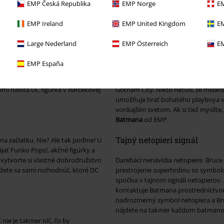
EMP Česká Republika
EMP Norge
EM
EMP Ireland
EMP United Kingdom
EM
sa stretnú Batman, The Flash,
darček pre komiksových a filmových
Large Nederland
EMP Österreich
EM
ušenia. DC
fanúšikovské články
od
domáce doplnky DC
alebo spínače st
ete roztomilý DC Funko POP! Figúrky
EMP España
príklad
sochu Batmana Figúrka Silver
Postavu Batmana vytvorili umelec Bob
ého superhrdinu z Gotham City v
1939. Batman je tajomný pomstiteľ, k
lmi nabitá DC figúrka v darčekovej
Gotham City. Nikto netuší, že miliar
umožňuje hrať bohatého playboya vo
vonkajším svetom. Ak si tiež myslíte
Batmana
od EMP.
Tajný netopierí signál
na začiatku. Nie? Ale tak poďme! U
ájať Funko Pops!, akčné figúrky a
 vytvorte si vlastné dobrodružstvo
Darebáci nenávidia netopiere. Bruce 
žete sa sami rozhodnúť, ktoré DC
prestrojenie superhrdinu so symbolo
spočíva v tajnom signáli netopierov
kontaktuje Batmana prostredníctvo
nadrozmerný symbol netopiera a Br
nájdete na takmer každom batmano
nie je takmer nič, čo by