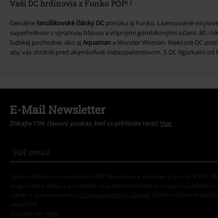
Vaši DC hrdinovia z Funko POP! !
Geniálne
fanúšikovské články DC
ponúka aj Funko. Licencované vinylové
superhrdinov s výraznou hlavou a vtipnými gombíkovými očami. 80. rok
ľudskej pochodne, ako aj
Aquaman
a Wonder Woman. Niektoré DC posta
aby vás chránili pred akýmkoľvek nebezpečenstvom. S DC figúrkami od 
E-Mail Newsletter
Získajte 15% zľavový poukaz, keď sa prihlásite teraz!
Viac
Týmto súhlasím so zasielaním EMP Newslettra a súhlasím s tým, že E.M.P.
moje osobné údaje a pravidelne mi posielať informácie o svojich produktoch
súlade s ustanoveniami v
Ochrana osobných údajov
. Súhlas môžem kedykoľve
odkaz/link.
Unsubscribe
here
.