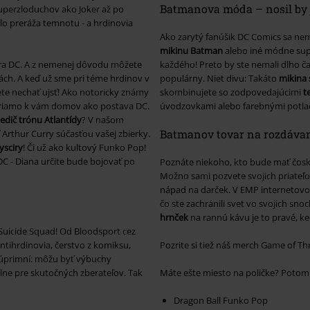
Batmanova móda – nosil by j
uperzloduchov ako Joker až po
tlo preráža temnotu - a hrdinovia
Ako zarytý fanúšik DC Comics sa n
mikinu Batman
alebo iné módne sup
era DC. A z nemenej dôvodu môžete
každého! Preto by ste nemali dlho ča
ch. A keď už sme pri téme hrdinov v
populárny. Niet divu: Takáto
mikina
te nechať ujsť! Ako notoricky známy
skombinujete so zodpovedajúcimi
t
 priamo k vám domov ako postava DC.
úvodzovkami alebo farebnými potlača
dič trónu Atlantídy
? V našom
Batmanov tovar na rozdávan
Arthur Curry súčasťou vašej zbierky.
sciry
! Či už ako kultový Funko Pop!
C - Diana určite bude bojovať po
Poznáte niekoho, kto bude mať čosk
Možno sami pozvete svojich priateľo
nápad na darček. V EMP internetovo
čo ste zachránili svet vo svojich sno
hrnček
na rannú kávu je to pravé, ke
 Suicide Squad! Od Bloodsport cez
tihrdinovia, čerstvo z komiksu,
Pozrite si tiež náš merch Game of Th
 úprimní: môžu byť výbuchy
álne pre skutočných zberateľov. Tak
Máte ešte miesto na poličke? Potom s
Dragon Ball Funko Pop