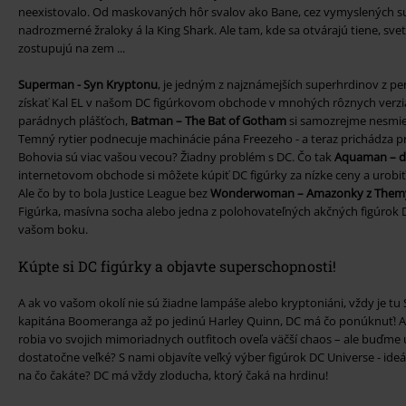
neexistovalo. Od maskovaných hôr svalov ako Bane, cez vymyslených s
nadrozmerné žraloky á la King Shark. Ale tam, kde sa otvárajú tiene, sve
zostupujú na zem ...
Superman - Syn Kryptonu
, je jedným z najznámejších superhrdinov z p
získať Kal EL v našom DC figúrkovom obchode v mnohých rôznych verziá
parádnych plášťoch,
Batman – The Bat of Gotham
si samozrejme nesmie
Temný rytier podnecuje machinácie pána Freezeho - a teraz prichádza
Bohovia sú viac vašou vecou? Žiadny problém s DC. Čo tak
Aquaman – de
internetovom obchode si môžete kúpiť DC figúrky za nízke ceny a urobiť 
Ale čo by to bola Justice League bez
Wonderwoman – Amazonky z Themy
Figúrka, masívna socha alebo jedna z polohovateľných akčných figúrok D
vašom boku.
Kúpte si DC figúrky a objavte superschopnosti!
A ak vo vašom okolí nie sú žiadne lampáše alebo kryptoniáni, vždy je tu
kapitána Boomeranga až po jedinú Harley Quinn, DC má čo ponúknuť! An
robia vo svojich mimoriadnych outfitoch oveľa väčší chaos – ale buďme
dostatočne veľké? S nami objavíte veľký výber figúrok DC Universe - ide
na čo čakáte? DC má vždy zloducha, ktorý čaká na hrdinu!