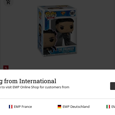
%
€ 14,99
 from International
Vinylová figúrka č.587 The Engineer
Superman
Funko Pop!
re to visit EMP Online Shop for customers from
EMP France
EMP Deutschland
EM