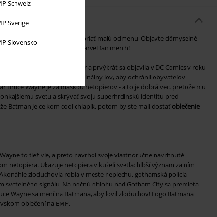
P Schweiz
P Sverige
 šialencov a môžete si tiež dopriať malú odmenu. Objavte dômyselné
P Slovensko
rany a získajte licencovaný Marvel fan merch!
 Kane a spisovateľ Bill Finger a prvýkrát sa objavila v DC Comics v roku
torý sa v noci vydáva na kriminálny lov, aby ochránil obyvateľov
dár Bruce Wayne je za maskou netopierov - a to je dobrá vec, pretože mu
nkajšiemu svetu a skrývať svoju superhrdinskú identitu pred
, že Batman je celkom cool chlapík, potom by ste mali dostať
oblečenie
Wayne to tiež vie, a preto navrhol svoje vlastnoručne navrhnuté
m netopiera. Ukazuje netopiera v kuželi svetla: hlbší význam za ním
. Akonáhle zloduchovia robia v meste neplechu, gothamská polícia
m svetelného signálu. Na nočnú oblohu nad Gotham City sa premieta
uce Wayne sa mení na Batmana, aby lovil zloduchov! Logo Batmana
vskom oblečení na EMP.