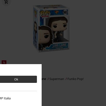
%
€ 10,99
Vinylová figúrka č.563 Lois Lane
Superman
Funko Pop!
Ok
P Italia