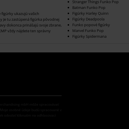
Stranger Things Funko Pop
Batman Funko Pop
Figúrky Harley Quinn
 figúrky ukazujú vašich
Figúrky Deadpoola
y Je tu zastúpená figúrka pôvodnej
Funko popové figúrky
vy dokonca prinášajú svoje zbrane,
Marvel Funko Pop
EMP vždy nájdete ten správny
Figúrky Spidermana
 Merchandising mbH môže spracovávať
. Moje osobné údaje budú spracované v
k odvolať kliknutím na odhlasovací