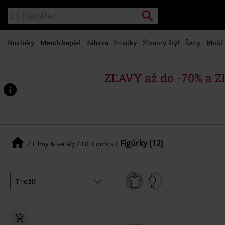
na
Vyhľadávanie
Katalóg
hlavný
vyhľadávania
obsah
Novinky
Merch kapiel
Zábava
Značky
Životný štýl
Ženy
Muži
ZĽAVY až do -70% a 
Figúrky (12)
Filmy & seriály
DC Comics