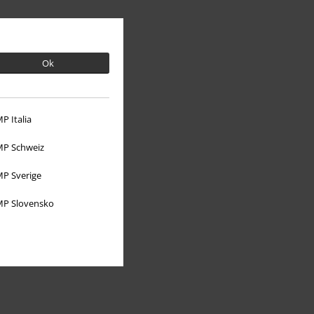
Ok
P Italia
O EMP
P Schweiz
P Sverige
Udržateľnosť
P Slovensko