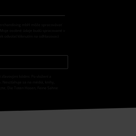
 Merchandising mbH môže spracovávať
. Moje osobné údaje budú spracované v
k odvolať kliknutím na odhlasovací
i zľavovými kódmi. Po vložení a
. Nevzťahuje sa na médiá, knihy,
rzte, Die Toten Hosen, Feine Sahne