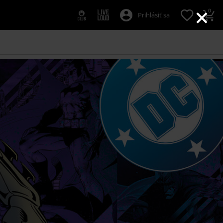
×
0
Prihlásiť sa