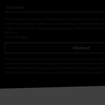
Týmto súhlasím so zasielaním EMP Newslettra a súhlasím s tým, že E.M.P.
moje osobné údaje a pravidelne mi posielať informácie o svojich produktoch
súlade s ustanoveniami v
Ochrana osobných údajov
. Súhlas môžem kedykoľve
odkaz/link.
Unsubscribe
here
.
Odoberať
*Platí iba online a kód je platný len 4 týždne. Nie je možné kombinovať s iným
potvrdení kódu bude zľava automaticky odpočítaná z vášho nákupného košíka
vstupenky, darčekové poukazy, produkty: Rammstein, (Till) Lindemann, Die Ä
Fischfilet, Broilers, Böhse Onkelz, a tovar, ktorého kúpou podporíte nadáciu.