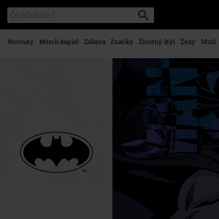
na
Vyhľadávanie
Katalóg
hlavný
vyhľadávania
obsah
Novinky
Merch kapiel
Zábava
Značky
Životný štýl
Ženy
Muži