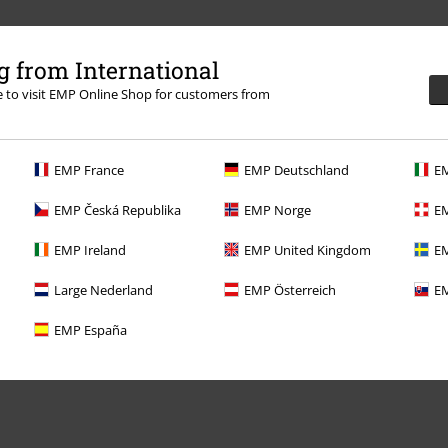
vedieť sa viac
 from International
re to visit EMP Online Shop for customers from
EMP France
EMP Deutschland
EM
Ponuky pre vás
EMP Česká Republika
EMP Norge
EM
EMP Ireland
EMP United Kingdom
EM
Súťaž
Large Nederland
EMP Österreich
EM
Objednať darčekové poukazy
EMP España