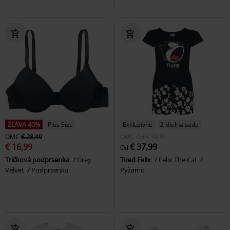
ZĽAVA 40%
Plus Size
Exkluzívne
2-dielna sada
OMC
€ 28,49
OMC
Od
€ 39,90
€ 16,99
€ 37,99
Od
Tričková podprsenka
Grey
Tired Felix
Felix The Cat
Velvet
Podprsenka
Pyžamo