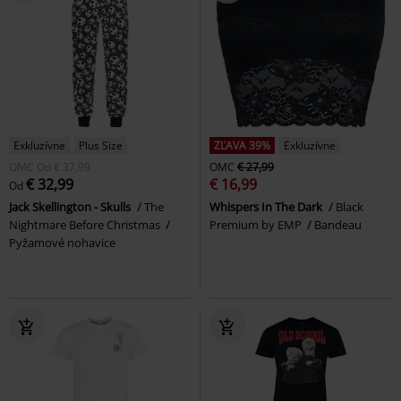
Exkluzívne
Plus Size
ZĽAVA 39%
Exkluzívne
OMC
Od
€ 37,99
OMC
€ 27,99
€ 32,99
€ 16,99
Od
Jack Skellington - Skulls
The
Whispers In The Dark
Black
Nightmare Before Christmas
Premium by EMP
Bandeau
Pyžamové nohavice