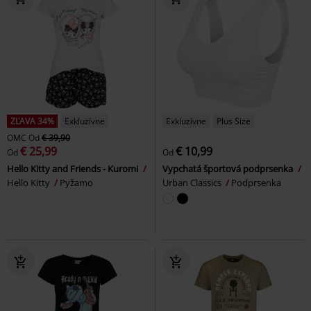
ZĽAVA 34%
Exkluzívne
Exkluzívne
Plus Size
OMC
Od
€ 39,90
€ 25,99
€ 10,99
Od
Od
Hello Kitty and Friends - Kuromi
Vypchatá športová podprsenka
Hello Kitty
Pyžamo
Urban Classics
Podprsenka