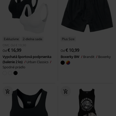
Exkluzívne
2-dielna sada
Plus Size
OMC
Od
€ 19,90
€ 16,99
€ 10,99
Od
Od
Vypchatá športová podprsenka
Boxerky BW
Brandit
Boxerky
(balenie 2 ks)
Urban Classics
Spodné prádlo