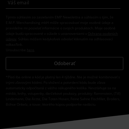
Týmto súhlasím so zasielaním EMP Newslettra a súhlasím s tým, že
E.M.P. Merchandising mbH môže spracovávať moje osobné údaje a
pravidelne mi posielať informácie o svojich produktoch. Moje osobné
údaje budú spracované v súlade s ustanoveniami v
Ochrana osobných
údajov
. Súhlas môžem kedykoľvek odvolať kliknutím na odhlasovací
odkaz/link.
Unsubscribe
here
.
Odoberať
*Platí iba online a kód je platný len 4 týždne. Nie je možné kombinovať s
inými zľavovými kódmi. Po vložení a potvrdení kódu bude zľava
automaticky odpočítaná z vášho nákupného košíka. Nevzťahuje sa na
médiá, knihy, vstupenky, darčekové poukazy, produkty: Rammstein, (Till)
Lindemann, Die Ärzte, Die Toten Hosen, Feine Sahne Fischfilet, Broilers,
Böhse Onkelz, a tovar, ktorého kúpou podporíte nadáciu.