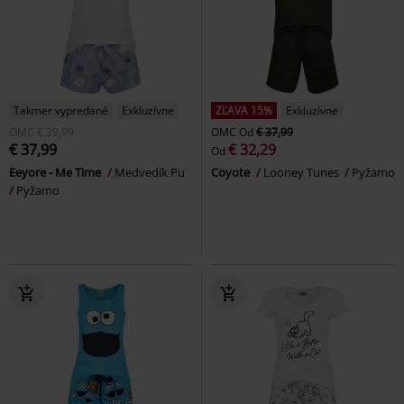
Takmer vypredané
Exkluzívne
ZĽAVA 15%
Exkluzívne
OMC
€ 39,99
OMC
Od
€ 37,99
€ 37,99
€ 32,29
Od
Eeyore - Me Time
Medvedík Pu
Coyote
Looney Tunes
Pyžamo
Pyžamo