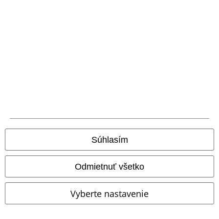
Nová aplikácia EMP
Stiahnite si novú EMP aplikáciu zdarma a využite všetky nové
funkcie a výhody!
A Warner Music Group Company
Súhlasím
Odmietnuť všetko
Vyberte nastavenie