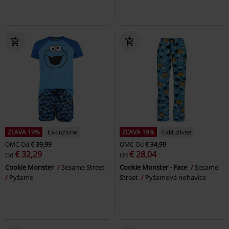
ZĽAVA 19%
Exkluzívne
ZĽAVA 19%
Exkluzívne
OMC
Od
€ 39,99
OMC
Od
€ 34,99
€ 32,29
€ 28,04
Od
Od
Cookie Monster
Sesame Street
Cookie Monster - Face
Sesame
Pyžamo
Street
Pyžamové nohavice