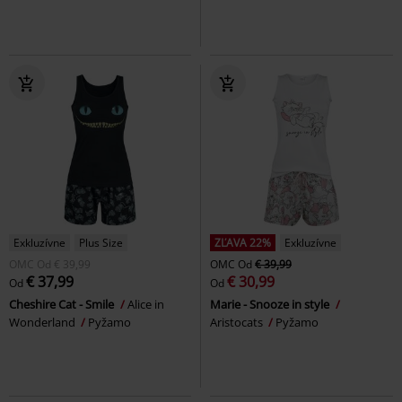
Exkluzívne
Plus Size
ZĽAVA 22%
Exkluzívne
OMC
Od
€ 39,99
OMC
Od
€ 39,99
€ 37,99
€ 30,99
Od
Od
Cheshire Cat - Smile
Alice in
Marie - Snooze in style
Wonderland
Pyžamo
Aristocats
Pyžamo