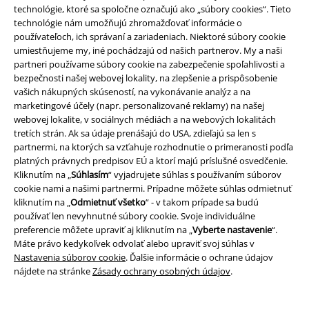
technológie, ktoré sa spoločne označujú ako „súbory cookies“. Tieto
technológie nám umožňujú zhromažďovať informácie o
používateľoch, ich správaní a zariadeniach. Niektoré súbory cookie
Staňte sa súčasťou komunity!
umiestňujeme my, iné pochádzajú od našich partnerov. My a naši
partneri používame súbory cookie na zabezpečenie spoľahlivosti a
bezpečnosti našej webovej lokality, na zlepšenie a prispôsobenie
vašich nákupných skúseností, na vykonávanie analýz a na
marketingové účely (napr. personalizované reklamy) na našej
webovej lokalite, v sociálnych médiách a na webových lokalitách
tretích strán. Ak sa údaje prenášajú do USA, zdieľajú sa len s
partnermi, na ktorých sa vzťahuje rozhodnutie o primeranosti podľa
platných právnych predpisov EÚ a ktorí majú príslušné osvedčenie.
Kliknutím na „
Súhlasím
“ vyjadrujete súhlas s používaním súborov
cookie nami a našimi partnermi. Prípadne môžete súhlas odmietnuť
Spôsoby platby
kliknutím na „
Odmietnuť všetko
“ - v takom prípade sa budú
používať len nevyhnutné súbory cookie. Svoje individuálne
preferencie môžete upraviť aj kliknutím na „
Vyberte nastavenie
“.
Bankový prevod
Platba na dobierku
Máte právo kedykoľvek odvolať alebo upraviť svoj súhlas v
Nastavenia súborov cookie
. Ďalšie informácie o ochrane údajov
nájdete na stránke
Zásady ochrany osobných údajov
.
Doprava