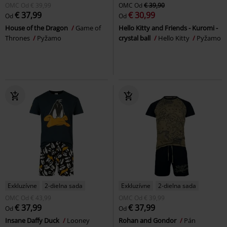
OMC
Od
€ 39,99
OMC
Od
€ 39,90
€ 37,99
€ 30,99
Od
Od
House of the Dragon
Game of
Hello Kitty and Friends - Kuromi -
Thrones
Pyžamo
crystal ball
Hello Kitty
Pyžamo
Exkluzívne
2-dielna sada
Exkluzívne
2-dielna sada
OMC
Od
€ 43,99
OMC
Od
€ 39,99
€ 37,99
€ 37,99
Od
Od
Insane Daffy Duck
Looney
Rohan and Gondor
Pán