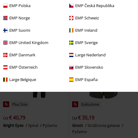
€ 37,99
€ 32,29
Od
EMP Polska
EMP Česká Republika
Meow
Simon' s Cat
Pyžamo
Group
Sailor Moon
Pyžamo
EMP Norge
EMP Schweiz
EMP Suomi
EMP Ireland
EMP United Kingdom
EMP Sverige
EMP Danmark
Large Nederland
EMP Österreich
EMP Slovensko
Large Belgique
EMP España
%
Plus Size
%
Exkluzívne
€ 40,79
€ 35,19
Od
Od
Bright Eyes
Spiral
Pyžamo
Groot
Strážcovia galaxie
Pyžamo