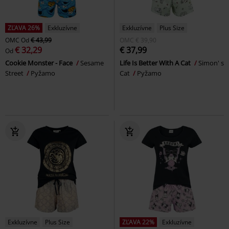
ZĽAVA 26%
Exkluzívne
Exkluzívne
Plus Size
OMC
Od
€ 43,99
OMC
€ 39,90
€ 32,29
€ 37,99
Od
Cookie Monster - Face
Sesame
Life Is Better With A Cat
Simon' s
Street
Pyžamo
Cat
Pyžamo
Exkluzívne
Plus Size
ZĽAVA 22%
Exkluzívne