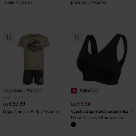
Tunes
Pyžamo
prsteňov
Pyžamo
Exkluzívne
Plus Size
%
Exkluzívne
OMC
Od
€ 39,99
€ 37,99
€ 9,34
Od
Od
Logo
Jurassic Park
Pyžamo
Vypchatá športová podprsenka
Urban Classics
Podprsenka