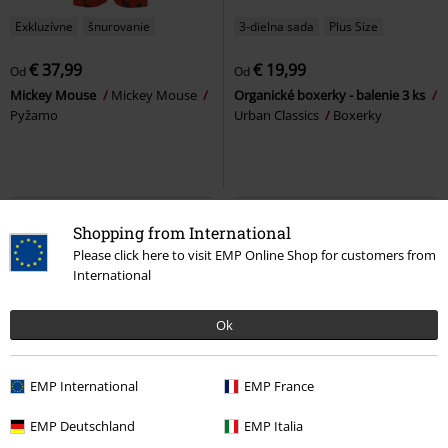
Exkluzívne
šnurovanie
3-dielna sada
Plus Size
€ 37,99
€ 19,99
Od
Od
Mickey Mouse
Mickey Mouse
Organické boxerky - balenie 3 ks
Pyžamo
Urban Classics
Boxerky
Shopping from International
Please click here to visit EMP Online Shop for customers from
International
Ok
EMP International
EMP France
Exkluzívne
Plus Size
ZĽAVA 19%
Exkluzívne
EMP Deutschland
EMP Italia
OMC
€ 39,90
OMC
Od
€ 39,99