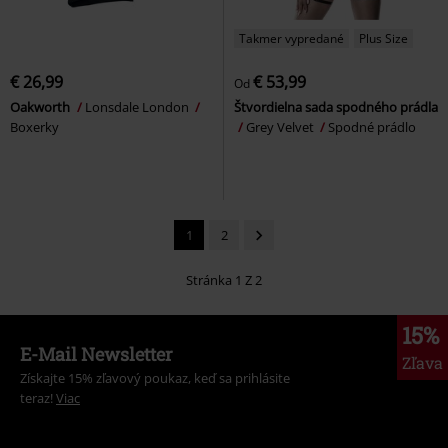
Takmer vypredané
Plus Size
€ 26,99
€ 53,99
Od
Oakworth
Lonsdale London
Štvordielna sada spodného prádla
Boxerky
Grey Velvet
Spodné prádlo
1
2
Stránka 1 Z 2
15%
E-Mail Newsletter
Zľava
Získajte 15% zľavový poukaz, keď sa prihlásite
teraz!
Viac