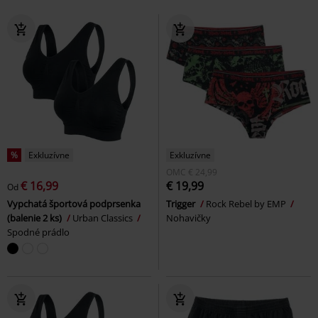
%
Exkluzívne
Exkluzívne
OMC
€ 24,99
€ 16,99
€ 19,99
Od
Vypchatá športová podprsenka
Trigger
Rock Rebel by EMP
(balenie 2 ks)
Urban Classics
Nohavičky
Spodné prádlo