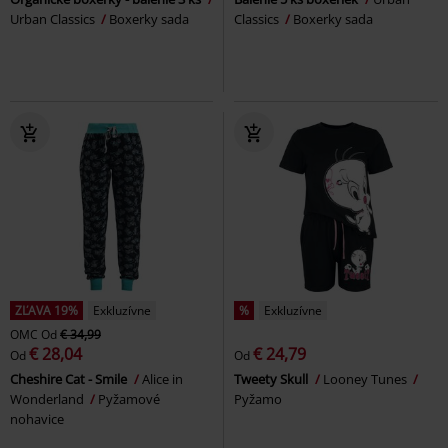
Urban Classics
Boxerky sada
Classics
Boxerky sada
ZĽAVA 19%
Exkluzívne
%
Exkluzívne
OMC
Od
€ 34,99
€ 28,04
€ 24,79
Od
Od
Cheshire Cat - Smile
Alice in
Tweety Skull
Looney Tunes
Wonderland
Pyžamové
Pyžamo
nohavice