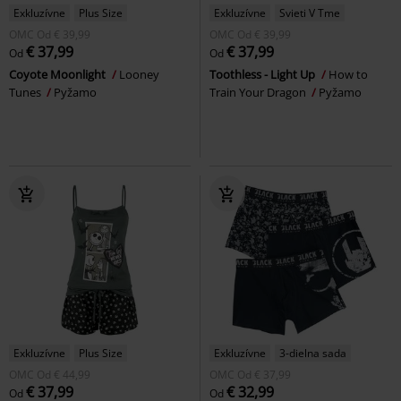
Exkluzívne
Plus Size
Exkluzívne
Svieti V Tme
OMC
Od
€ 39,99
OMC
Od
€ 39,99
€ 37,99
€ 37,99
Od
Od
Coyote Moonlight
Looney
Toothless - Light Up
How to
Tunes
Pyžamo
Train Your Dragon
Pyžamo
Exkluzívne
Plus Size
Exkluzívne
3-dielna sada
OMC
Od
€ 44,99
OMC
Od
€ 37,99
€ 37,99
€ 32,99
Od
Od