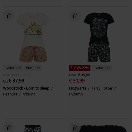
Exkluzívne
Plus Size
ZĽAVA 22%
Exkluzívne
OMC
Od
€ 39,90
OMC
€ 39,99
€ 37,99
€ 30,99
Od
Woodstock - Born to sleep
Hogwarts
Harry Potter
Peanuts
Pyžamo
Pyžamo