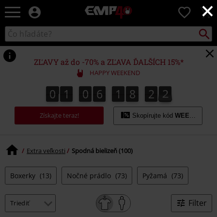
×
EMP
0
-
Hudba,
Vyhľad
Katalóg
TV
vyhľadávania
filmy
&
ZĽAVY až do -70% a ZĽAVA ĎALŠÍCH 15%*
seriály,
HAPPY WEEKEND
Merch
pre
0
1
0
6
1
8
2
1
0
1
0
6
1
8
2
0
1
0
2
hráčov,
Alternatívna
Získajte teraz!
móda
Skopírujte kód
WEEKEND
Extra veľkosti
Spodná bielizeň (100)
Boxerky
(13)
Nočné prádlo
(73)
Pyžamá
(73)
Filter