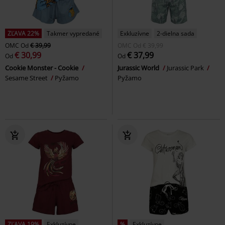
ZĽAVA 22%
Takmer vypredané
Exkluzívne
2-dielna sada
OMC
Od
€ 39,99
OMC
Od
€ 39,99
€ 30,99
€ 37,99
Od
Od
Cookie Monster - Cookie
Jurassic World
Jurassic Park
Sesame Street
Pyžamo
Pyžamo
ZĽAVA 19%
Exkluzívne
%
Exkluzívne