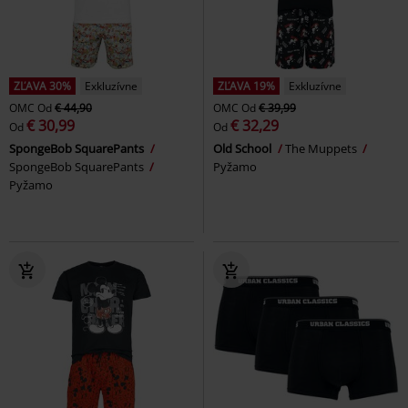
ZĽAVA 30%
Exkluzívne
ZĽAVA 19%
Exkluzívne
OMC
Od
€ 44,90
OMC
Od
€ 39,99
€ 30,99
€ 32,29
Od
Od
SpongeBob SquarePants
Old School
The Muppets
SpongeBob SquarePants
Pyžamo
Pyžamo