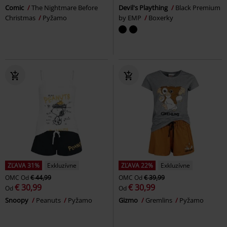
Comic
The Nightmare Before
Devil's Plaything
Black Premium
Christmas
Pyžamo
by EMP
Boxerky
ZĽAVA 31%
Exkluzívne
ZĽAVA 22%
Exkluzívne
OMC
Od
€ 44,99
OMC
Od
€ 39,99
€ 30,99
€ 30,99
Od
Od
Snoopy
Peanuts
Pyžamo
Gizmo
Gremlins
Pyžamo