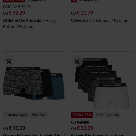
OMC
Od
€ 39,99
€ 32,29
€ 20,79
Od
Od
Order of the Phoenix
Harry
Catwoman
Batman
Pyžamo
Potter
Pyžamo
3-dielna sada
Plus Size
ZĽAVA 15%
5-dielna sada
Od
€ 37,99
€ 19,99
€ 32,29
Od
Od
Organické boxerky - balenie 3 ks
Balenie 5 ks boxeriek
Urban