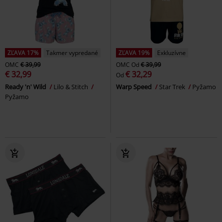
ZĽAVA 17%
Takmer vypredané
ZĽAVA 19%
Exkluzívne
OMC
€ 39,99
OMC
Od
€ 39,99
€ 32,99
€ 32,29
Od
Ready 'n' Wild
Lilo & Stitch
Warp Speed
Star Trek
Pyžamo
Pyžamo