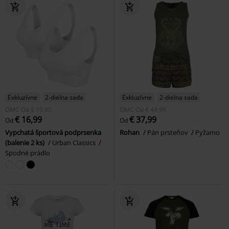
Exkluzívne
2-dielna sada
Exkluzívne
2-dielna sada
OMC
Od
€ 19,90
OMC
Od
€ 44,99
€ 16,99
€ 37,99
Od
Od
Vypchatá športová podprsenka
Rohan
Pán prsteňov
Pyžamo
(balenie 2 ks)
Urban Classics
Spodné prádlo