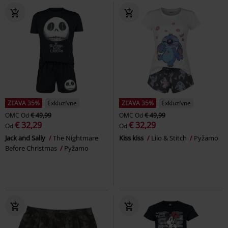
ZĽAVA 35%
Exkluzívne
ZĽAVA 35%
Exkluzívne
OMC
Od
€ 49,99
OMC
Od
€ 49,99
€ 32,29
€ 32,29
Od
Od
Jack and Sally
The Nightmare
Kiss kiss
Lilo & Stitch
Pyžamo
Before Christmas
Pyžamo