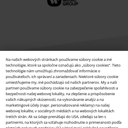
Na našich webových stránkach používame súbory cookie a iné
technológie, ktoré sa spoločne označujú ako „súbory cookies“. Tieto
Právne informácie
technológie nám umožňujú zhromažďovať informácie o
používateľoch, ich správaní a zariadeniach. Niektoré súbory cookie
Podmienky
umiestňujeme my, iné pochádzajú od našich partnerov. My a naši
partneri používame súbory cookie na zabezpečenie spoľahlivosti a
Imprint
bezpečnosti našej webovej lokality, na zlepšenie a prispôsobenie
vašich nákupných skúseností, na vykonávanie analýz a na
Ochrana osobných údajov
marketingové účely (napr. personalizované reklamy) na našej
webovej lokalite, v sociálnych médiách a na webových lokalitách
tretích strán. Ak sa údaje prenášajú do USA, zdieľajú sa len s
Likvidácia odpadu a ochrana životného prostredia
partnermi, na ktorých sa vzťahuje rozhodnutie o primeranosti podľa