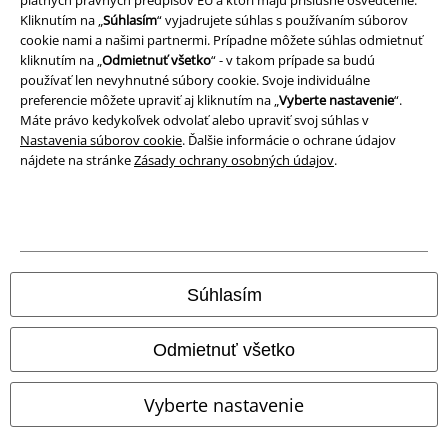
platných právnych predpisov EÚ a ktorí majú príslušné osvedčenie.
Vyhlásenie o zhode
Kliknutím na „
Súhlasím
“ vyjadrujete súhlas s používaním súborov
cookie nami a našimi partnermi. Prípadne môžete súhlas odmietnuť
Informácie o prístupnosti
kliknutím na „
Odmietnuť všetko
“ - v takom prípade sa budú
používať len nevyhnutné súbory cookie. Svoje individuálne
Nastavenia súborov cookie
preferencie môžete upraviť aj kliknutím na „
Vyberte nastavenie
“.
Máte právo kedykoľvek odvolať alebo upraviť svoj súhlas v
Nastavenia súborov cookie
. Ďalšie informácie o ochrane údajov
Odstúpenie od zmluvy
nájdete na stránke
Zásady ochrany osobných údajov
.
Všetky ceny sú vrátane DPH, bez poštovného a
balného
© 1986-2026 EMP Merchandising
Súhlasím
Naše online obchody
Odmietnuť všetko
EMP International
Vyberte nastavenie
EMP France
EMP Deutschland