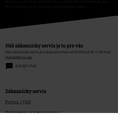
Lindemann, Die Ärzte, Die Toten Hosen, Feine Sahne Fischfilet, Broilers,
Böhse Onkelz, a tovar, ktorého kúpou podporíte nadáciu.
Náš zákaznícky servis je tu pre vás
Náš zákaznícky servis je k dispozícii dnes od 09:00 hod do 17:00 hod.
Dozvedieť sa viac
Zahájiť chat
Zákaznícky servis
Pomoc / FAQ
Podmienky vrátenia tovaru