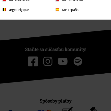
Large Belgique
EMP España
Staňte sa súčasťou komunity!
Spôsoby platby