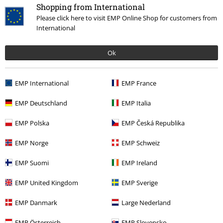
Shopping from International
Vrátenie tovaru
Please click here to visit EMP Online Shop for customers from
International
Všeobecné informácie o veľkostiach
Zrušiť členstvo v BSC
Ok
Spôsoby platby
EMP International
EMP France
EMP Deutschland
EMP Italia
Ponuky pre vás
EMP Polska
EMP Česká Republika
Súťaž
EMP Norge
EMP Schweiz
Objednať darčekové poukazy
EMP Suomi
EMP Ireland
EMP United Kingdom
EMP Sverige
O EMP
EMP Danmark
Large Nederland
Udržateľnosť
EMP Österreich
EMP Slovensko