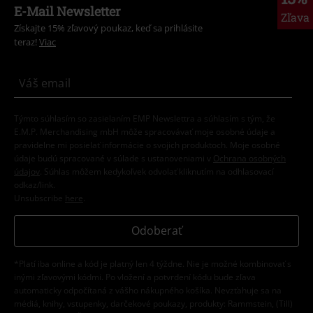
E-Mail Newsletter
Zľava
Získajte 15% zľavový poukaz, keď sa prihlásite
teraz!
Viac
Týmto súhlasím so zasielaním EMP Newslettra a súhlasím s tým, že
E.M.P. Merchandising mbH môže spracovávať moje osobné údaje a
pravidelne mi posielať informácie o svojich produktoch. Moje osobné
údaje budú spracované v súlade s ustanoveniami v
Ochrana osobných
údajov
. Súhlas môžem kedykoľvek odvolať kliknutím na odhlasovací
odkaz/link.
Unsubscribe
here
.
Odoberať
*Platí iba online a kód je platný len 4 týždne. Nie je možné kombinovať s
inými zľavovými kódmi. Po vložení a potvrdení kódu bude zľava
automaticky odpočítaná z vášho nákupného košíka. Nevzťahuje sa na
médiá, knihy, vstupenky, darčekové poukazy, produkty: Rammstein, (Till)