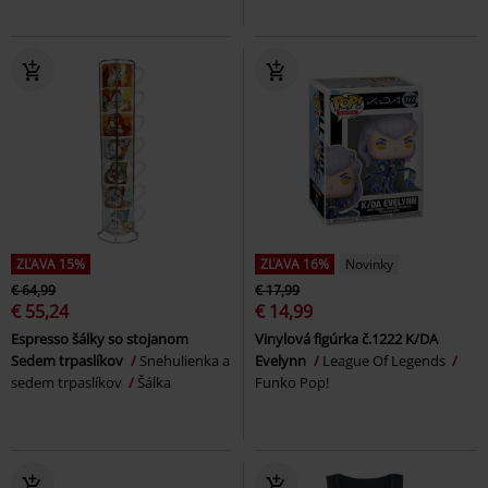
ZĽAVA 15%
ZĽAVA 16%
Novinky
€ 64,99
€ 17,99
€ 55,24
€ 14,99
Espresso šálky so stojanom
Vinylová figúrka č.1222 K/DA
Sedem trpaslíkov
Snehulienka a
Evelynn
League Of Legends
sedem trpaslíkov
Šálka
Funko Pop!