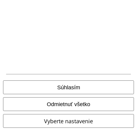
Doprava
Nová aplikácia EMP
Stiahnite si novú EMP aplikáciu zdarma a využite všetky nové
funkcie a výhody!
Súhlasím
Odmietnuť všetko
A Warner Music Group Company
Vyberte nastavenie