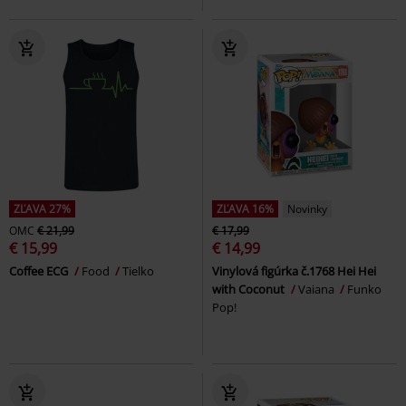
ZĽAVA 27%
ZĽAVA 16%
Novinky
OMC
€ 21,99
€ 17,99
€ 15,99
€ 14,99
Coffee ECG
Food
Tielko
Vinylová figúrka č.1768 Hei Hei
with Coconut
Vaiana
Funko
Pop!