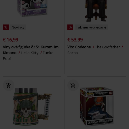
%
Novinky
%
Takmer vypredané
€ 16,99
€ 53,99
Vinylová figúrka č.151 Kuromi im
Vito Corleone
The Godfather
Kimono
Hello Kitty
Funko
Socha
Pop!