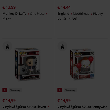
€ 12,99
€ 14,44
Monkey D. Luffy
One Piece
England
Motörhead
Pivový
Misky
pohár - krígeľ
%
Novinky
%
Novinky
€ 14,99
€ 14,99
Vinylová figúrka č.1910 Eleven
Vinylová figúrka č.2030 Pennywise