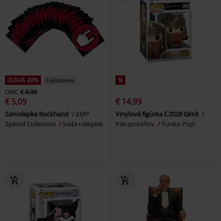
ZĽAVA 49%
Exkluzívne
%
OMC
€ 9,99
€ 5,09
€ 14,99
Samolepka Rockhand
EMP
Vinylová figúrka č.2028 Gimli
Special Collection
Sada nálepiek
Pán prsteňov
Funko Pop!