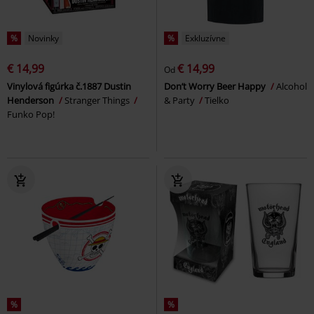
%
Novinky
%
Exkluzívne
€ 14,99
€ 14,99
Od
Vinylová figúrka č.1887 Dustin
Don’t Worry Beer Happy
Alcohol
Henderson
Stranger Things
& Party
Tielko
Funko Pop!
%
%