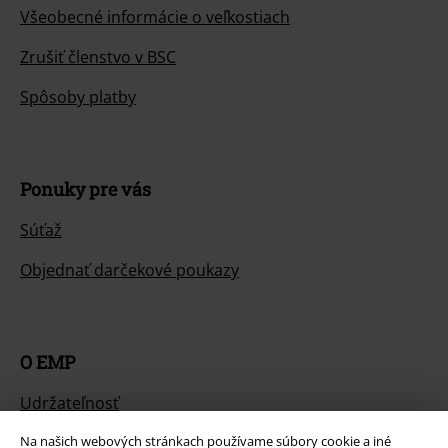
Všeobecné informácie o veľkostiach
Zrušiť členstvo v BSC
Spôsoby platby
Ponuky pre vás
Súťaž
Objednať darčekové poukazy
O EMP
Udržateľnosť
Na našich webových stránkach používame súbory cookie a iné