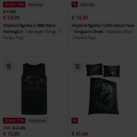
ZĽAVA 16%
Novinky
%
Novinky
€ 17,99
€ 14,99
€ 14,99
Vinylová figúrka č.1888 Steve
Vinylová figúrka č.2035 Ghost Face
Harrington
Stranger Things
- Tongue in cheek
Scream (Film)
Funko Pop!
Funko Pop!
ZĽAVA 27%
Exkluzívne
%
OMC
€ 21,99
€ 15,99
€ 41,64