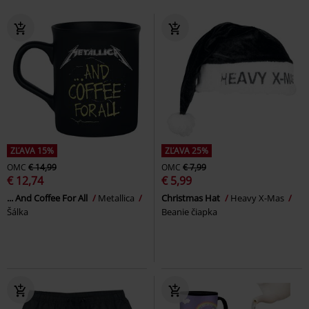
ZĽAVA 15%
ZĽAVA 25%
OMC
€ 14,99
OMC
€ 7,99
€ 12,74
€ 5,99
... And Coffee For All
Metallica
Christmas Hat
Heavy X-Mas
Šálka
Beanie čiapka