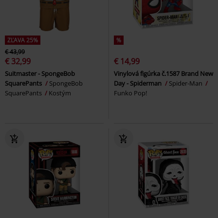
ZĽAVA 25%
%
€ 43,99
€ 32,99
€ 14,99
Suitmaster - SpongeBob
Vinylová figúrka č.1587 Brand New
SquarePants
SpongeBob
Day - Spiderman
Spider-Man
SquarePants
Kostým
Funko Pop!