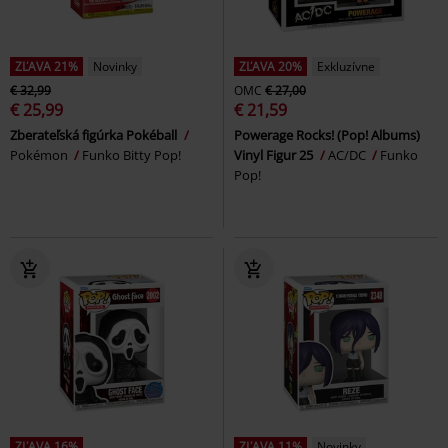
ZĽAVA 21%
Novinky
ZĽAVA 20%
Exkluzívne
€ 32,99
OMC
€ 27,00
€ 25,99
€ 21,59
Zberateľská figúrka Pokéball
Powerage Rocks! (Pop! Albums)
Pokémon
Funko Bitty Pop!
Vinyl Figur 25
AC/DC
Funko
Pop!
ZĽAVA 16%
ZĽAVA 11%
Novinky