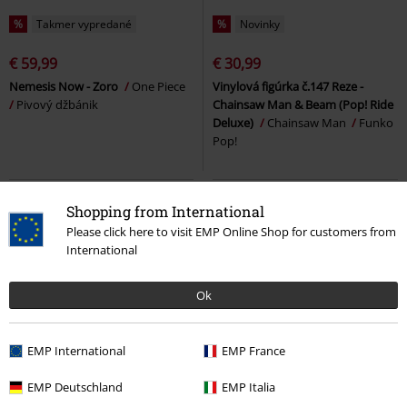
%
Takmer vypredané
%
Novinky
€ 59,99
€ 30,99
Nemesis Now - Zoro
One Piece
Vinylová figúrka č.147 Reze -
Pivový džbánik
Chainsaw Man & Beam (Pop! Ride
Deluxe)
Chainsaw Man
Funko
Pop!
Shopping from International
Please click here to visit EMP Online Shop for customers from
International
Ok
EMP International
EMP France
%
Takmer vypredané
%
Novinky
EMP Deutschland
EMP Italia