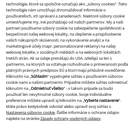
technológie, ktoré sa spoločne označujú ako „súbory cookies“. Tieto
technológie nám umožňujú zhromažďovať informácie o
používateľoch, ich správaní a zariadeniach. Niektoré súbory cookie
umiestňujeme my, iné pochádzajú od našich partnerov. My a naši
partneri používame súbory cookie na zabezpečenie spoľahlivosti a
bezpečnosti našej webovej lokality, na zlepšenie a prispôsobenie
vašich nákupných skúseností, na vykonávanie analýz a na
marketingové účely (napr. personalizované reklamy) na našej
Staňte sa súčasťou komunity!
webovej lokalite, v sociálnych médiách a na webových lokalitách
tretích strán. Ak sa údaje prenášajú do USA, zdieľajú sa len s
partnermi, na ktorých sa vzťahuje rozhodnutie o primeranosti podľa
platných právnych predpisov EÚ a ktorí majú príslušné osvedčenie.
Kliknutím na „
Súhlasím
“ vyjadrujete súhlas s používaním súborov
cookie nami a našimi partnermi. Prípadne môžete súhlas odmietnuť
kliknutím na „
Odmietnuť všetko
“ - v takom prípade sa budú
používať len nevyhnutné súbory cookie. Svoje individuálne
preferencie môžete upraviť aj kliknutím na „
Vyberte nastavenie
“.
Máte právo kedykoľvek odvolať alebo upraviť svoj súhlas v
Spôsoby platby
Nastavenia súborov cookie
. Ďalšie informácie o ochrane údajov
nájdete na stránke
Zásady ochrany osobných údajov
.
Bankový prevod
Platba na dobierku