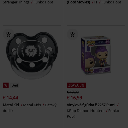
Stranger Things
Funko Pop!
(Pop! Movies)
IT
Funko Pop!
%
Deti
ZĽAVA 5%
€ 17,99
€ 14,44
€ 16,99
Metal Kid
Metal Kids
Dětský
Vinylová figúrka č.2257 Rumi
dudlík
KPop Demon Hunters
Funko
Pop!