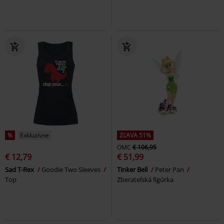
%
Exkluzívne
ZĽAVA 51%
OMC
€ 106,95
€ 12,79
€ 51,99
Sad T-Rex
Goodie Two Sleeves
Tinker Bell
Peter Pan
Top
Zberateľská figúrka