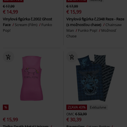
€ 17,99
€ 17,99
€ 14,99
€ 15,99
Vinylová figúrka č.2002 Ghost
Vinylová figúrka č.2348 Reze - Reze
Face
Scream (Film)
Funko
(s možnosťou chase)
Chainsaw
Pop!
Man
Funko Pop!
Možnosť
Chase
%
ZĽAVA 43%
Exkluzívne
OMC
€ 53,99
€ 15,99
€ 30,39
Tielko Death Metal Unicorn
Ravenclaw
Harry Potter