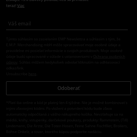
teraz!
Viac
Týmto súhlasím so zasielaním EMP Newslettra a súhlasím s tým, že
E.M.P. Merchandising mbH môže spracovávať moje osobné údaje a
pravidelne mi posielať informácie o svojich produktoch. Moje osobné
údaje budú spracované v súlade s ustanoveniami v
Ochrana osobných
údajov
. Súhlas môžem kedykoľvek odvolať kliknutím na odhlasovací
odkaz/link.
Unsubscribe
here
.
Odoberať
*Platí iba online a kód je platný len 4 týždne. Nie je možné kombinovať s
inými zľavovými kódmi. Po vložení a potvrdení kódu bude zľava
automaticky odpočítaná z vášho nákupného košíka. Nevzťahuje sa na
médiá, knihy, vstupenky, darčekové poukazy, produkty: Rammstein, (Till)
Lindemann, Die Ärzte, Die Toten Hosen, Feine Sahne Fischfilet, Broilers,
Böhse Onkelz, a tovar, ktorého kúpou podporíte nadáciu.