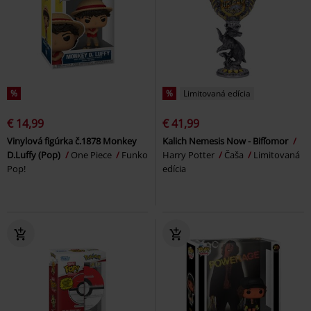
%
%
Limitovaná edícia
€ 14,99
€ 41,99
Vinylová figúrka č.1878 Monkey
Kalich Nemesis Now - Bifľomor
D.Luffy (Pop)
One Piece
Funko
Harry Potter
Čaša
Limitovaná
Pop!
edícia