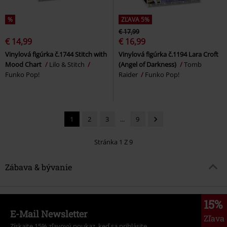
%
ZĽAVA 5%
€ 17,99
€ 14,99
€ 16,99
Vinylová figúrka č.1744 Stitch with
Vinylová figúrka č.1194 Lara Croft
Mood Chart
Lilo & Stitch
(Angel of Darkness)
Tomb
Funko Pop!
Raider
Funko Pop!
1
2
3
...
9
Stránka 1 Z 9
Zábava & bývanie
15%
E-Mail Newsletter
Zľava
Získajte 15% zľavový poukaz, keď sa prihlásite