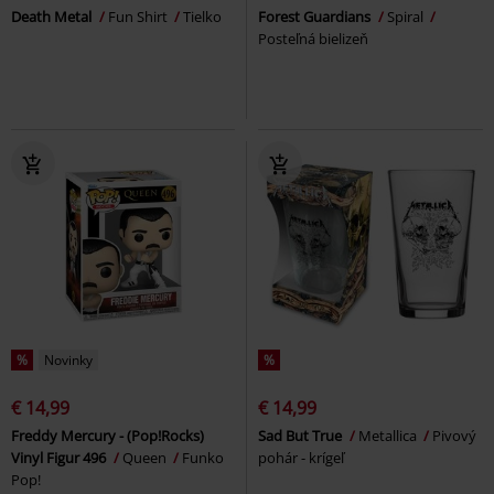
Death Metal
Fun Shirt
Tielko
Forest Guardians
Spiral
Posteľná bielizeň
%
Novinky
%
€ 14,99
€ 14,99
Freddy Mercury - (Pop!Rocks)
Sad But True
Metallica
Pivový
Vinyl Figur 496
Queen
Funko
pohár - krígeľ
Pop!