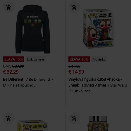
ZĽAVA 15%
Exkluzívne
ZĽAVA 16%
Novinky
OMC
€ 37,99
€ 17,99
€ 32,29
€ 14,99
Be Different!
Be Different!
Vinylová figúrka č.853 Ahsoka -
Mikina s kapucňou
Shaak Ti (svieti v tme)
Star Wars
Funko Pop!