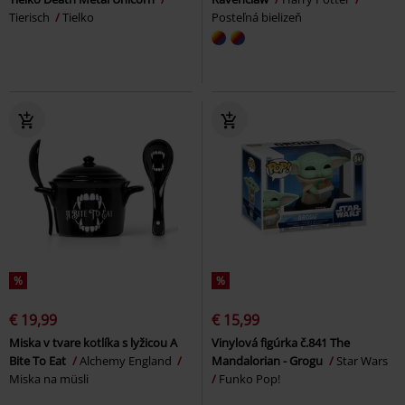
Tierisch
Tielko
Posteľná bielizeň
%
%
€ 19,99
€ 15,99
Miska v tvare kotlíka s lyžicou A
Vinylová figúrka č.841 The
Bite To Eat
Alchemy England
Mandalorian - Grogu
Star Wars
Miska na müsli
Funko Pop!