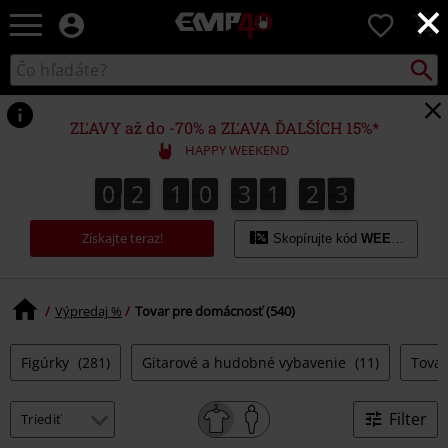
×
EMP
0
-
Hudba,
Vyhľad
Katalóg
TV
vyhľadávania
filmy
&
ZĽAVY až do -70% a ZĽAVA ĎALŠÍCH 15%*
seriály,
HAPPY WEEKEND
Merch
pre
0
2
1
0
3
1
2
2
1
0
2
1
0
3
1
2
1
3
2
hráčov,
Alternatívna
Získajte teraz!
móda
Skopírujte kód
WEEKEND
Výpredaj %
Tovar pre domácnosť (540)
Figúrky
(281)
Gitarové a hudobné vybavenie
(11)
Tova
Filter