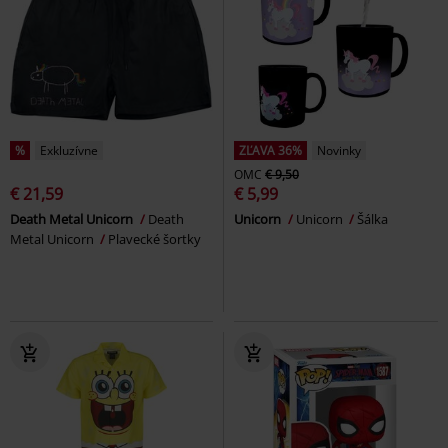
%
Exkluzívne
ZĽAVA 36%
Novinky
OMC
€ 9,50
€ 21,59
€ 5,99
Death Metal Unicorn
Death
Unicorn
Unicorn
Šálka
Metal Unicorn
Plavecké šortky