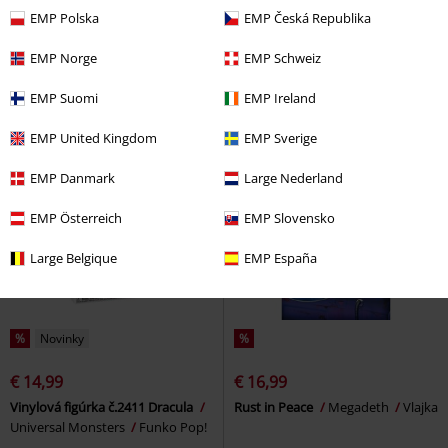
€ 62,99
€ 14,99
EMP Polska
EMP Česká Republika
Wednesday - Playing Cello
Vinylová figúrka č.97 Harry Kane
Wednesday
Socha
(Pop! Football)
Bayern München
EMP Norge
EMP Schweiz
Funko Pop!
EMP Suomi
EMP Ireland
EMP United Kingdom
EMP Sverige
EMP Danmark
Large Nederland
EMP Österreich
EMP Slovensko
Large Belgique
EMP España
%
Novinky
%
€ 14,99
€ 16,99
Vinylová figúrka č.2411 Dracula
Rust in Peace
Megadeth
Vlajka
Universal Monsters
Funko Pop!