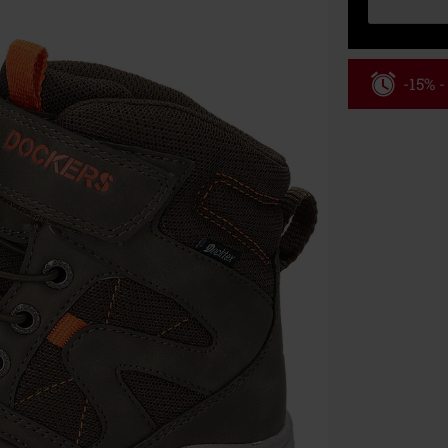
-15% 
Kód pou
Platné do 8/9/
Minimálna hod
Po zadaní kódu
Nemožno kombi
vstupenky, Ram
Hosen, Metalit