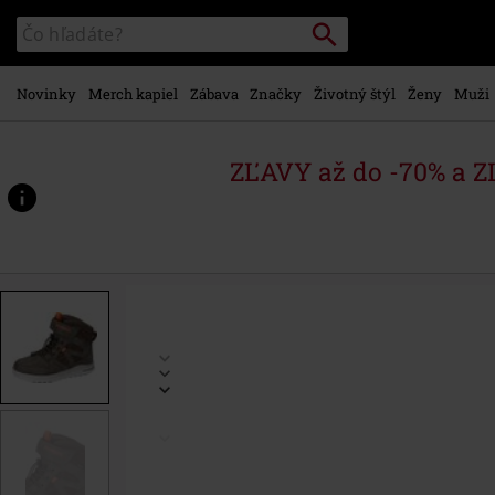
na
Vyhľadávanie
Katalóg
hlavný
vyhľadávania
obsah
Novinky
Merch kapiel
Zábava
Značky
Životný štýl
Ženy
Muži
ZĽAVY až do -70% a 
https://www.emp-
shop.sk/p/top%C3%A1nky-
docktex/496411.html