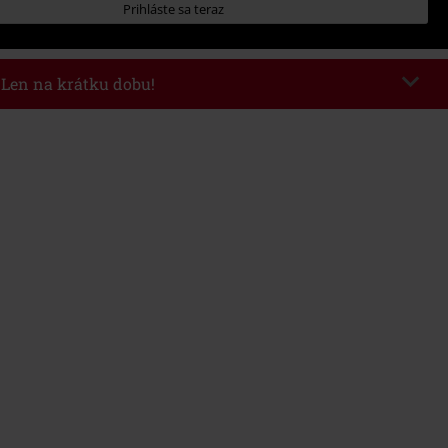
Prihláste sa teraz
- Len na krátku dobu!
kazu
WEEKEND
Kopírovať kód
26
nota objednávky 49,99 €.
 v košíku, sa zľava uplatní automaticky.
novať s inými akciovými kódmi. Zľava sa nevzťahuje na: knihy, médiá,
mstein, (Till) Lindemann, Böhse Onkelz, Broilers, Die Ärzte, Die Toten
y, darčekové poukazy a položky, ktorých kúpou podporíte nadáciu.