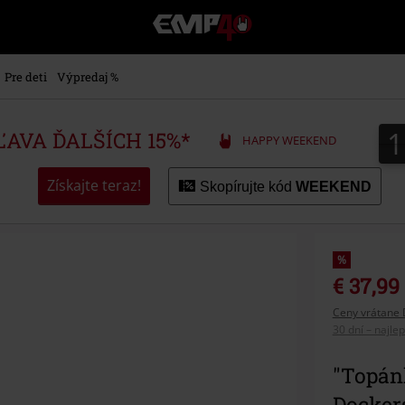
EMP
-
Hudba,
TV
Pre deti
Výpredaj %
filmy
&
seriály,
ZĽAVA ĎALŠÍCH 15%*
HAPPY WEEKEND
Merch
pre
hráčov,
Získajte teraz!
Skopírujte kód
WEEKEND
Alternatívna
móda
%
€ 37,99
Ceny vrátane 
30 dní – najle
"Topán
Dockers