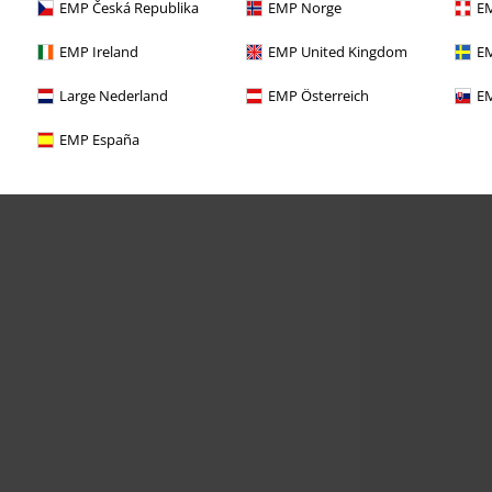
EMP Česká Republika
EMP Norge
EM
EMP Ireland
EMP United Kingdom
EM
Large Nederland
EMP Österreich
EM
EMP España