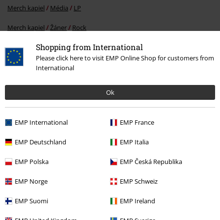
Merch kapiel
Média
LP
Merch kapiel
Žáner
Rock
Shopping from International
Merch kapiel
Žáner
Hardrock
Please click here to visit EMP Online Shop for customers from
International
15%
Ok
E-Mail Newsletter
Zľava
Získajte 15% zľavový poukaz, keď sa prihlásite
teraz!
Viac
EMP International
EMP France
EMP Deutschland
EMP Italia
EMP Polska
EMP Česká Republika
Týmto súhlasím so zasielaním EMP Newslettra a súhlasím s tým, že
EMP Norge
EMP Schweiz
E.M.P. Merchandising mbH môže spracovávať moje osobné údaje a
pravidelne mi posielať informácie o svojich produktoch. Moje osobné
EMP Suomi
EMP Ireland
údaje budú spracované v súlade s ustanoveniami v
Ochrana osobných
údajov
. Súhlas môžem kedykoľvek odvolať kliknutím na odhlasovací