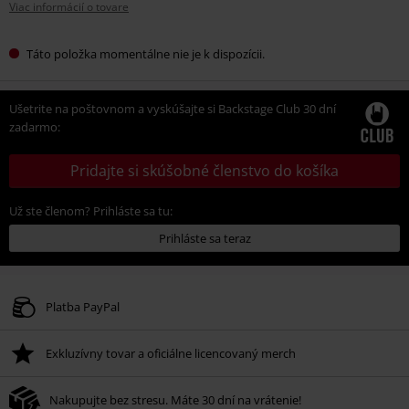
Viac informácií o tovare
Táto položka momentálne nie je k dispozícii.
Ušetrite na poštovnom a vyskúšajte si Backstage Club 30 dní
zadarmo:
Pridajte si skúšobné členstvo do košíka
Už ste členom? Prihláste sa tu:
Prihláste sa teraz
Platba PayPal
Exkluzívny tovar a oficiálne licencovaný merch
Nakupujte bez stresu. Máte 30 dní na vrátenie!