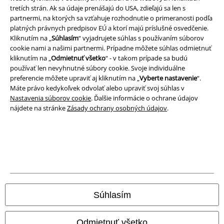
tretích strán. Ak sa údaje prenášajú do USA, zdieľajú sa len s
partnermi, na ktorých sa vzťahuje rozhodnutie o primeranosti podľa
Imprint
platných právnych predpisov EÚ a ktorí majú príslušné osvedčenie.
Kliknutím na „
Súhlasím
“ vyjadrujete súhlas s používaním súborov
Ochrana osobných údajov
cookie nami a našimi partnermi. Prípadne môžete súhlas odmietnuť
kliknutím na „
Odmietnuť všetko
“ - v takom prípade sa budú
Likvidácia odpadu a ochrana životného prostredia
používať len nevyhnutné súbory cookie. Svoje individuálne
preferencie môžete upraviť aj kliknutím na „
Vyberte nastavenie
“.
Vyhlásenie o zhode
Máte právo kedykoľvek odvolať alebo upraviť svoj súhlas v
Nastavenia súborov cookie
. Ďalšie informácie o ochrane údajov
nájdete na stránke
Zásady ochrany osobných údajov
.
Informácie o prístupnosti
Nastavenia súborov cookie
Odstúpenie od zmluvy
Všetky ceny sú vrátane DPH, bez poštovného a
balného
© 1986-2026 EMP Merchandising
Súhlasím
Odmietnuť všetko