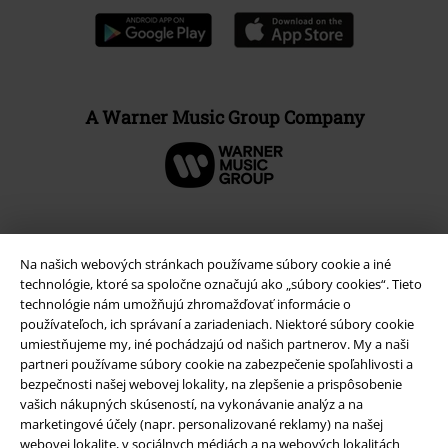
A Warner Music Group Company
Na našich webových stránkach používame súbory cookie a iné
technológie, ktoré sa spoločne označujú ako „súbory cookies“. Tieto
technológie nám umožňujú zhromažďovať informácie o
používateľoch, ich správaní a zariadeniach. Niektoré súbory cookie
umiestňujeme my, iné pochádzajú od našich partnerov. My a naši
partneri používame súbory cookie na zabezpečenie spoľahlivosti a
bezpečnosti našej webovej lokality, na zlepšenie a prispôsobenie
vašich nákupných skúseností, na vykonávanie analýz a na
Právne informácie
marketingové účely (napr. personalizované reklamy) na našej
Podmienky
webovej lokalite, v sociálnych médiách a na webových lokalitách