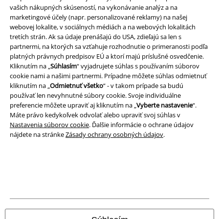
vašich nákupných skúseností, na vykonávanie analýz a na
Právne informácie
marketingové účely (napr. personalizované reklamy) na našej
Podmienky
webovej lokalite, v sociálnych médiách a na webových lokalitách
tretích strán. Ak sa údaje prenášajú do USA, zdieľajú sa len s
partnermi, na ktorých sa vzťahuje rozhodnutie o primeranosti podľa
Imprint
platných právnych predpisov EÚ a ktorí majú príslušné osvedčenie.
Kliknutím na „
Súhlasím
“ vyjadrujete súhlas s používaním súborov
Ochrana osobných údajov
cookie nami a našimi partnermi. Prípadne môžete súhlas odmietnuť
kliknutím na „
Odmietnuť všetko
“ - v takom prípade sa budú
Likvidácia odpadu a ochrana životného prostredia
používať len nevyhnutné súbory cookie. Svoje individuálne
preferencie môžete upraviť aj kliknutím na „
Vyberte nastavenie
“.
Vyhlásenie o zhode
Máte právo kedykoľvek odvolať alebo upraviť svoj súhlas v
Nastavenia súborov cookie
. Ďalšie informácie o ochrane údajov
nájdete na stránke
Zásady ochrany osobných údajov
.
Informácie o prístupnosti
Nastavenia súborov cookie
Odstúpenie od zmluvy
Všetky ceny sú vrátane DPH, bez poštovného a
balného
© 1986-2026 EMP Merchandising