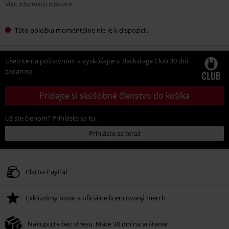
Viac informácií o tovare
Táto položka momentálne nie je k dispozícii.
Ušetrite na poštovnom a vyskúšajte si Backstage Club 30 dní
zadarmo:
Pridajte si skúšobné členstvo do košíka
Už ste členom? Prihláste sa tu:
Prihláste sa teraz
Platba PayPal
Exkluzívny tovar a oficiálne licencovaný merch
Nakupujte bez stresu. Máte 30 dní na vrátenie!