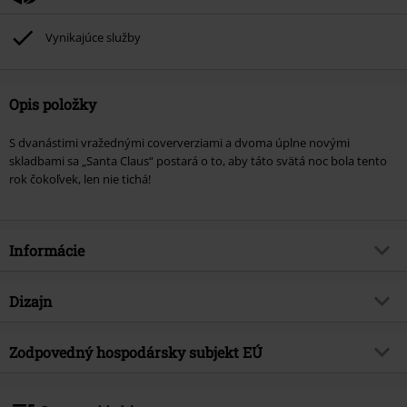
Vynikajúce služby
Opis položky
S dvanástimi vražednými coververziami a dvoma úplne novými
skladbami sa „Santa Claus“ postará o to, aby táto svätá noc bola tento
rok čokoľvek, len nie tichá!
Informácie
Tovar č.
517884
Dizajn
Názov
Santa Claus
Typ výrobku
CD
hudobný žáner
Zodpovedný hospodársky subjekt EÚ
Punk rock
Médiá - formát 1-3
CD
Téma produktov
Kapely, Vianoce
Warner Music Group Germany Holding GmbH
Alter Wandrahm 14