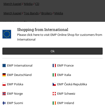
Merch kapiel
Média
CD
Merch kapiel
Top Bands
Broilers
Média
Merch kapiel
Žáner
Rock
Shopping from International
Merch kapiel
Žáner
Punkrock
Please click here to visit EMP Online Shop for customers from
International
15%
Ok
E-Mail Newsletter
Zľava
Získajte 15% zľavový poukaz, keď sa prihlásite
EMP International
EMP France
teraz!
Viac
EMP Deutschland
EMP Italia
EMP Polska
EMP Česká Republika
Týmto súhlasím so zasielaním EMP Newslettra a súhlasím s tým, že
EMP Norge
EMP Schweiz
E.M.P. Merchandising mbH môže spracovávať moje osobné údaje a
pravidelne mi posielať informácie o svojich produktoch. Moje osobné
EMP Suomi
EMP Ireland