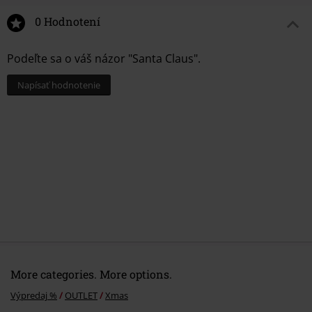
14.
Vor Mitternacht (Auld Lang Syne)
0 Hodnotení
Podeľte sa o váš názor "Santa Claus".
Napísať hodnotenie
More categories. More options.
Výpredaj %
OUTLET
Xmas