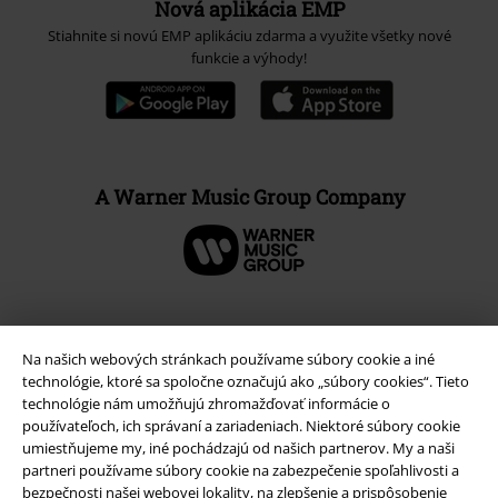
Nová aplikácia EMP
Stiahnite si novú EMP aplikáciu zdarma a využite všetky nové
funkcie a výhody!
A Warner Music Group Company
Na našich webových stránkach používame súbory cookie a iné
technológie, ktoré sa spoločne označujú ako „súbory cookies“. Tieto
technológie nám umožňujú zhromažďovať informácie o
používateľoch, ich správaní a zariadeniach. Niektoré súbory cookie
umiestňujeme my, iné pochádzajú od našich partnerov. My a naši
partneri používame súbory cookie na zabezpečenie spoľahlivosti a
bezpečnosti našej webovej lokality, na zlepšenie a prispôsobenie