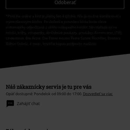
Odoberať
*Platí iba online a kód je platný len 4 týždne. Nie je možné kombinovať s
inými zľavovými kódmi. Po vložení a potvrdení kódu bude zľava
automaticky odpočítaná z vášho nákupného košíka. Nevzťahuje sa na
médiá, knihy, vstupenky, darčekové poukazy, produkty: Rammstein, (Till)
Lindemann, Die Ärzte, Die Toten Hosen, Feine Sahne Fischfilet, Broilers,
Böhse Onkelz, a tovar, ktorého kúpou podporíte nadáciu.
Náš zákaznícky servis je tu pre vás
Opäť dostupné: Pondelok od 09:00 do 17:00.
Dozvedieť sa viac
Zahájiť chat