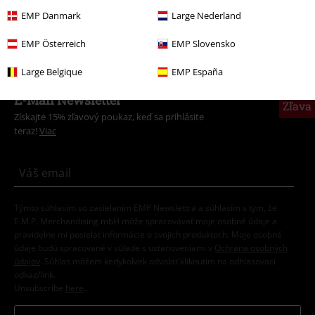
EMP Danmark
Large Nederland
Merch kapiel
Žáner
EMP Österreich
EMP Slovensko
Large Belgique
EMP España
15%
E-Mail Newsletter
Zľava
Získajte 15% zľavový poukaz, keď sa prihlásite
teraz!
Viac
Týmto súhlasím so zasielaním EMP Newslettra a súhlasím s tým, že
E.M.P. Merchandising mbH môže spracovávať moje osobné údaje a
pravidelne mi posielať informácie o svojich produktoch. Moje osobné
údaje budú spracované v súlade s ustanoveniami v
Ochrana osobných
údajov
. Súhlas môžem kedykoľvek odvolať kliknutím na odhlasovací
odkaz/link.
Unsubscribe
here
.