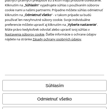
platných právnych predpisov EÚ a ktorí majú príslušné osvedčenie.
Kliknutím na „
Súhlasím
“ vyjadrujete súhlas s používaním súborov
Ochrana osobných údajov
cookie nami a našimi partnermi. Prípadne môžete súhlas odmietnuť
kliknutím na „
Odmietnuť všetko
“ - v takom prípade sa budú
Likvidácia odpadu a ochrana životného prostredia
používať len nevyhnutné súbory cookie. Svoje individuálne
preferencie môžete upraviť aj kliknutím na „
Vyberte nastavenie
“.
Vyhlásenie o zhode
Máte právo kedykoľvek odvolať alebo upraviť svoj súhlas v
Nastavenia súborov cookie
. Ďalšie informácie o ochrane údajov
Informácie o prístupnosti
nájdete na stránke
Zásady ochrany osobných údajov
.
Nastavenia súborov cookie
Odstúpenie od zmluvy
Všetky ceny sú vrátane DPH, bez poštovného a
balného
© 1986-2026 EMP Merchandising
Súhlasím
Odmietnuť všetko
Naše online obchody