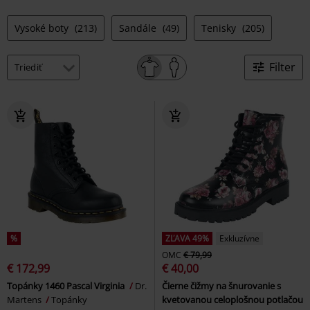
Vysoké boty
(213)
Sandále
(49)
Tenisky
(205)
Filter
%
ZĽAVA 49%
Exkluzívne
OMC
€ 79,99
€ 172,99
€ 40,00
Topánky 1460 Pascal Virginia
Dr.
Čierne čižmy na šnurovanie s
Martens
Topánky
kvetovanou celoplošnou potlačou