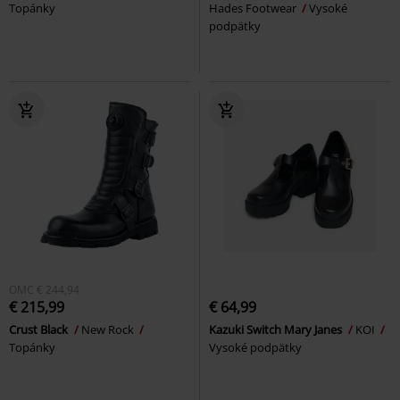
Topánky
Hades Footwear
Vysoké
podpätky
OMC
€ 244,94
€ 215,99
€ 64,99
Crust Black
New Rock
Kazuki Switch Mary Janes
KOI
Topánky
Vysoké podpätky