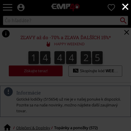
×
EMP
0
-
Hudba,
Vyhľad
Katalóg
TV
vyhľadávania
filmy
&
ZĽAVY až do -70% a ZĽAVA ĎALŠÍCH 15%*
seriály,
HAPPY WEEKEND
Merch
pre
1
4
4
4
2
4
1
4
4
4
2
3
3
2
2
5
4
hráčov,
Alternatívna
móda
Získajte teraz!
Skopírujte kód
WEEKEND
Informácie
Gotické lodičky (515654) už nie je v našej ponuke k dispozícii.
Pozrite sa na naše novinky, možno nájdete ďalší zaujímavý
tovar.
Oblečení & Doplnky
Topánky a ponožky (572)