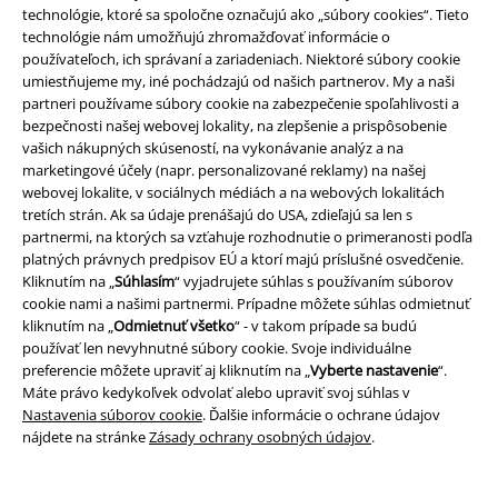
Udržateľnosť
technológie, ktoré sa spoločne označujú ako „súbory cookies“. Tieto
technológie nám umožňujú zhromažďovať informácie o
používateľoch, ich správaní a zariadeniach. Niektoré súbory cookie
umiestňujeme my, iné pochádzajú od našich partnerov. My a naši
partneri používame súbory cookie na zabezpečenie spoľahlivosti a
bezpečnosti našej webovej lokality, na zlepšenie a prispôsobenie
vašich nákupných skúseností, na vykonávanie analýz a na
marketingové účely (napr. personalizované reklamy) na našej
webovej lokalite, v sociálnych médiách a na webových lokalitách
tretích strán. Ak sa údaje prenášajú do USA, zdieľajú sa len s
Staňte sa súčasťou komunity!
partnermi, na ktorých sa vzťahuje rozhodnutie o primeranosti podľa
platných právnych predpisov EÚ a ktorí majú príslušné osvedčenie.
Kliknutím na „
Súhlasím
“ vyjadrujete súhlas s používaním súborov
cookie nami a našimi partnermi. Prípadne môžete súhlas odmietnuť
kliknutím na „
Odmietnuť všetko
“ - v takom prípade sa budú
používať len nevyhnutné súbory cookie. Svoje individuálne
preferencie môžete upraviť aj kliknutím na „
Vyberte nastavenie
“.
Máte právo kedykoľvek odvolať alebo upraviť svoj súhlas v
Nastavenia súborov cookie
. Ďalšie informácie o ochrane údajov
nájdete na stránke
Zásady ochrany osobných údajov
.
Spôsoby platby