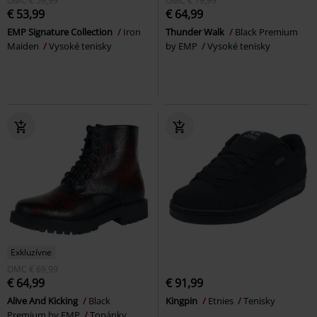
OMC
€ 59,99
OMC
€ 79,99
€ 53,99
€ 64,99
EMP Signature Collection
Iron
Thunder Walk
Black Premium
Maiden
Vysoké tenisky
by EMP
Vysoké tenisky
Exkluzívne
OMC
€ 69,99
€ 64,99
€ 91,99
Alive And Kicking
Black
Kingpin
Etnies
Tenisky
Premium by EMP
Topánky