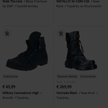
Walk The Line
Black Premium
METALLIC M-120N-C26
New
by EMP
Vysoké tenisky
Rock
Topánky so šnurovaním
Exkluzívne
Kovové detaily
šnurovanie
OMC
€ 318,56
€ 43,99
€ 269,99
Military Canvasboot High
Nomada Black
New Rock
Brandit
Topánky
Topánky