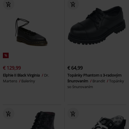
%
€ 129,99
€ 64,99
Elphie II Black Virginia
Dr.
Topánky Phantom s 3-radovým
Martens
Baleríny
šnurovaním
Brandit
Topánky
so šnurovaním