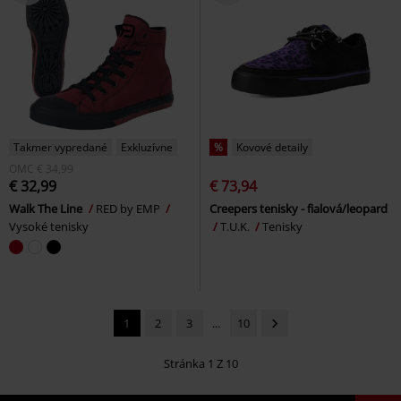
Takmer vypredané
Exkluzívne
%
Kovové detaily
OMC
€ 34,99
€ 32,99
€ 73,94
Walk The Line
RED by EMP
Creepers tenisky - fialová/leopard
Vysoké tenisky
T.U.K.
Tenisky
1
2
3
...
10
Stránka 1 Z 10