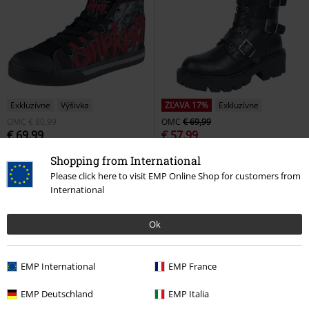
Exkluzívne
Výšivka
ZĽAVA 17%
Exkluzívne
OMC
€ 80,99
OMC
€ 69,99
€ 69,99
€ 57,99
EMP Signature Collection
Celtic fine lines
Black Premium
Shopping from International
Slipknot
Vysoké tenisky
by EMP
Topánky
Please click here to visit EMP Online Shop for customers from
International
Ok
EMP International
EMP France
EMP Deutschland
EMP Italia