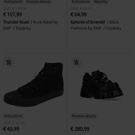
Exkluzívne
Kovové detaily
Exkluzívne
Novinky
OMC
€ 119,99
OMC
€ 69,99
€ 107,99
€ 64,99
Thunder Road
Rock Rebel by
Episode of Emerald
Black
EMP
Topánky
Premium by EMP
Topánky
Exkluzívne
Kovové detaily
OMC
€ 49,99
€ 43,99
€ 280,99