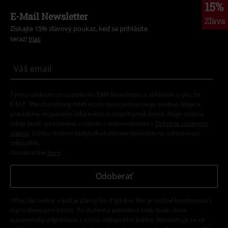
15%
E-Mail Newsletter
Zľava
Získajte 15% zľavový poukaz, keď sa prihlásite
teraz!
Viac
Týmto súhlasím so zasielaním EMP Newslettra a súhlasím s tým, že
E.M.P. Merchandising mbH môže spracovávať moje osobné údaje a
pravidelne mi posielať informácie o svojich produktoch. Moje osobné
údaje budú spracované v súlade s ustanoveniami v
Ochrana osobných
údajov
. Súhlas môžem kedykoľvek odvolať kliknutím na odhlasovací
odkaz/link.
Unsubscribe
here
.
Odoberať
*Platí iba online a kód je platný len 4 týždne. Nie je možné kombinovať s
inými zľavovými kódmi. Po vložení a potvrdení kódu bude zľava
automaticky odpočítaná z vášho nákupného košíka. Nevzťahuje sa na