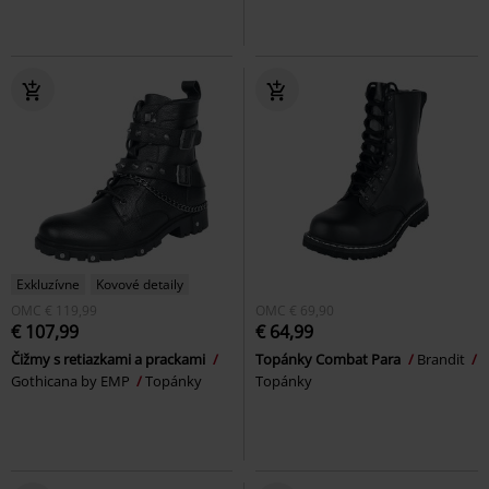
Exkluzívne
Kovové detaily
OMC
€ 119,99
OMC
€ 69,90
€ 107,99
€ 64,99
Čižmy s retiazkami a prackami
Topánky Combat Para
Brandit
Gothicana by EMP
Topánky
Topánky