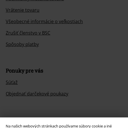
Vrátenie tovaru
Všeobecné informácie o veľkostiach
Zrušiť členstvo v BSC
Spôsoby platby
Ponuky pre vás
Súťaž
Objednať darčekové poukazy
O EMP
Na našich webových stránkach používame súbory cookie a iné