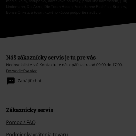
médiá, knihy, vstupenky, darčekové poukazy, produkty: Rammstein, (Till)
Lindemann, Die Ärzte, Die Toten Hosen, Feine Sahne Fischfilet, Broilers,
Böhse Onkelz, a tovar, ktorého kúpou podporíte nadáciu.
Náš zákaznícky servis je tu pre vás
Nedovolali ste sa? Kontaktujte nás opäť: zajtra od 09:00 do 17:00.
Dozvedieť sa viac
Zahájiť chat
Zákaznícky servis
Pomoc / FAQ
Podmienky vrátenia tovaru