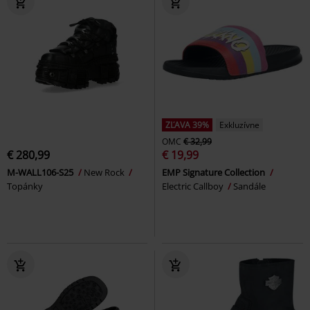
ZĽAVA 39%
Exkluzívne
OMC
€ 32,99
€ 280,99
€ 19,99
M-WALL106-S25
New Rock
EMP Signature Collection
Topánky
Electric Callboy
Sandále