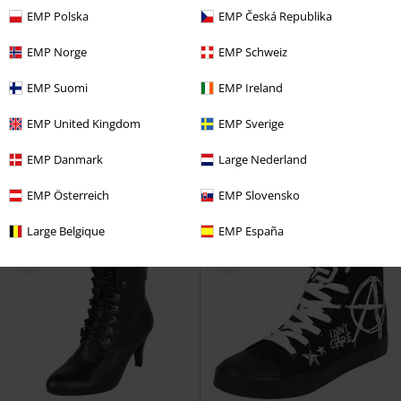
EMP Polska
EMP Česká Republika
EMP Norge
EMP Schweiz
ZĽAVA 23%
Exkluzívne
ZĽAVA 49%
Exkluzívne
EMP Suomi
EMP Ireland
OMC
€ 59,99
OMC
€ 59,99
€ 45,89
€ 30,39
EMP United Kingdom
EMP Sverige
Walk The Line
RED by EMP
Sandále
Black Premium by EMP
Vysoké tenisky
Sandále
EMP Danmark
Large Nederland
EMP Österreich
EMP Slovensko
Large Belgique
EMP España