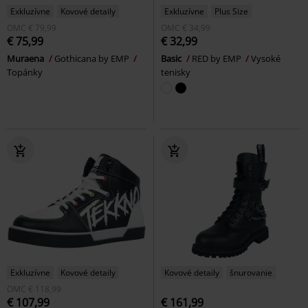
Exkluzívne
Kovové detaily
Exkluzívne
Plus Size
OMC
€ 79,99
OMC
€ 34,99
€ 75,99
€ 32,99
Muraena
Gothicana by EMP
Basic
RED by EMP
Vysoké
Topánky
tenisky
Exkluzívne
Kovové detaily
Kovové detaily
šnurovanie
OMC
€ 118,99
€ 107,99
€ 161,99