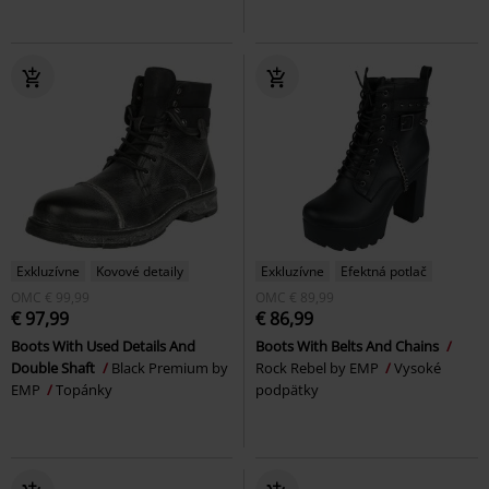
Exkluzívne
Kovové detaily
Exkluzívne
Efektná potlač
OMC
€ 99,99
OMC
€ 89,99
€ 97,99
€ 86,99
Boots With Used Details And
Boots With Belts And Chains
Double Shaft
Black Premium by
Rock Rebel by EMP
Vysoké
EMP
Topánky
podpätky