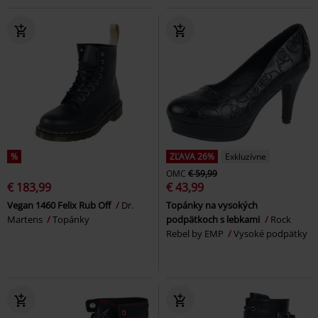
%
ZĽAVA 26%
Exkluzívne
OMC
€ 59,99
€ 183,99
€ 43,99
Vegan 1460 Felix Rub Off
Dr.
Topánky na vysokých
Martens
Topánky
podpätkoch s lebkami
Rock
Rebel by EMP
Vysoké podpätky