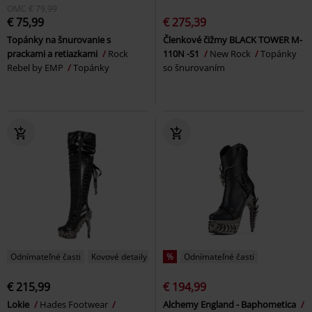
OMC
€ 79,99
€ 75,99
€ 275,39
Topánky na šnurovanie s
Členkové čižmy BLACK TOWER M-
prackami a retiazkami
Rock
110N -S1
New Rock
Topánky
Rebel by EMP
Topánky
so šnurovaním
Odnímateľné časti
Kovové detaily
%
Odnímateľné časti
€ 215,99
€ 194,99
Lokie
Hades Footwear
Alchemy England - Baphometica