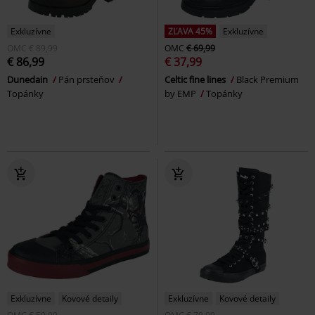
Exkluzívne
ZĽAVA 45%
Exkluzívne
OMC
€ 89,99
OMC
€ 69,99
€ 86,99
€ 37,99
Dunedain
Pán prsteňov
Celtic fine lines
Black Premium
Topánky
by EMP
Topánky
Exkluzívne
Kovové detaily
Exkluzívne
Kovové detaily