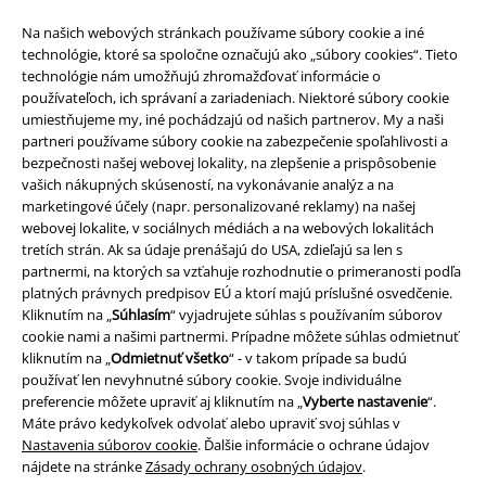
Na našich webových stránkach používame súbory cookie a iné
technológie, ktoré sa spoločne označujú ako „súbory cookies“. Tieto
technológie nám umožňujú zhromažďovať informácie o
používateľoch, ich správaní a zariadeniach. Niektoré súbory cookie
umiestňujeme my, iné pochádzajú od našich partnerov. My a naši
partneri používame súbory cookie na zabezpečenie spoľahlivosti a
bezpečnosti našej webovej lokality, na zlepšenie a prispôsobenie
vašich nákupných skúseností, na vykonávanie analýz a na
Právne informácie
marketingové účely (napr. personalizované reklamy) na našej
webovej lokalite, v sociálnych médiách a na webových lokalitách
Podmienky
tretích strán. Ak sa údaje prenášajú do USA, zdieľajú sa len s
partnermi, na ktorých sa vzťahuje rozhodnutie o primeranosti podľa
Imprint
platných právnych predpisov EÚ a ktorí majú príslušné osvedčenie.
Kliknutím na „
Súhlasím
“ vyjadrujete súhlas s používaním súborov
cookie nami a našimi partnermi. Prípadne môžete súhlas odmietnuť
Ochrana osobných údajov
kliknutím na „
Odmietnuť všetko
“ - v takom prípade sa budú
používať len nevyhnutné súbory cookie. Svoje individuálne
Likvidácia odpadu a ochrana životného prostredia
preferencie môžete upraviť aj kliknutím na „
Vyberte nastavenie
“.
Máte právo kedykoľvek odvolať alebo upraviť svoj súhlas v
Vyhlásenie o zhode
Nastavenia súborov cookie
. Ďalšie informácie o ochrane údajov
nájdete na stránke
Zásady ochrany osobných údajov
.
Informácie o prístupnosti