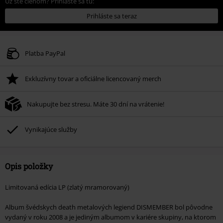
Už ste členom? Prihláste sa tu:
Prihláste sa teraz
Platba PayPal
Exkluzívny tovar a oficiálne licencovaný merch
Nakupujte bez stresu. Máte 30 dní na vrátenie!
Vynikajúce služby
Opis položky
Limitovaná edícia LP (zlatý mramorovaný)
Album švédskych death metalových legiend DISMEMBER bol pôvodne
vydaný v roku 2008 a je jediným albumom v kariére skupiny, na ktorom