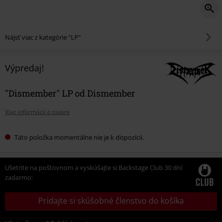
Nájsť viac z kategórie "LP"
Výpredaj!
"Dismember" LP od Dismember
Viac informácií o tovare
Táto položka momentálne nie je k dispozícii.
Ušetrite na poštovnom a vyskúšajte si Backstage Club 30 dní
zadarmo:
Pridajte si skúšobné členstvo do košíka