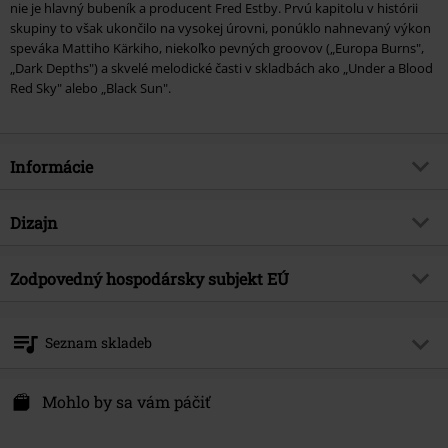
nie je hlavný bubeník a producent Fred Estby. Prvú kapitolu v histórii
skupiny to však ukončilo na vysokej úrovni, ponúklo nahnevaný výkon
speváka Mattiho Kärkiho, niekoľko pevných groovov („Europa Burns",
„Dark Depths") a skvelé melodické časti v skladbách ako „Under a Blood
Red Sky" alebo „Black Sun".
Informácie
Tovar č.
562795
Dizajn
Názov
Dismember
Typ výrobku
LP
hudobný žáner
Zodpovedný hospodársky subjekt EÚ
Death Metal
Médiá - formát 1-3
LP
Téma produktov
Kapely
Virgin Music Group BV
's-Gravelandseweg 80
Kapela
Dismember
Seznam skladeb
1217 EW Hilversum
Dátum vydania
10/27/23
Netherlands
LP 1
product-safety@integralmusic.com
Mohlo by sa vám páčiť
Pohlavie
Unisex
1.
Death Conquers All