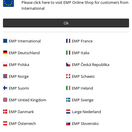
Please click here to visit EMP Online Shop for customers from
International
Ok
EMP International
EMP France
More categories. More options.
EMP Deutschland
EMP Italia
Merch kapiel
Top Bands
Dismember
EMP Polska
EMP Česká Republika
Merch kapiel
Žáner
Death Metal
EMP Norge
EMP Schweiz
Výpredaj %
Média
Vinyl
EMP Suomi
EMP Ireland
Merch kapiel
Média
LP
EMP United Kingdom
EMP Sverige
EMP Danmark
Large Nederland
15%
E-Mail Newsletter
Zľava
EMP Österreich
EMP Slovensko
Získajte 15% zľavový poukaz, keď sa prihlásite