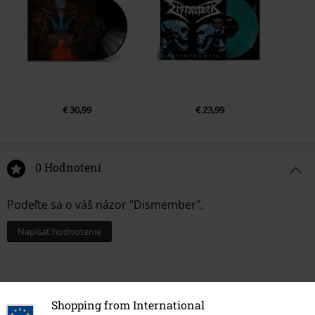
€ 30,99
€ 23,99
0 Hodnotení
Podeľte sa o váš názor "Dismember".
Napísať hodnotenie
Shopping from International