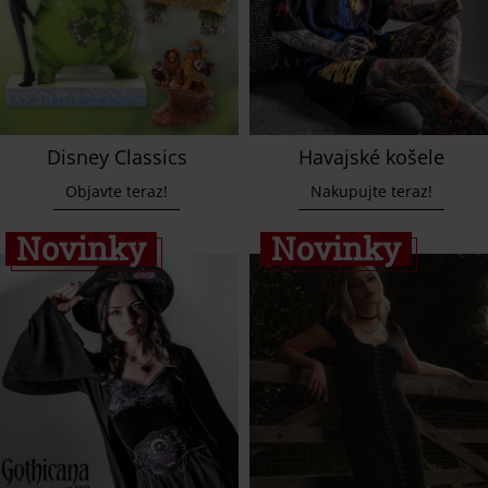
Disney Classics
Havajské košele
Objavte teraz!
Nakupujte teraz!
Novinky
Novinky