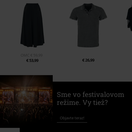
OMC
€ 59,99
€ 26,99
€ 53,99
Sme vo festivalovom
režime. Vy tiež?
Objavte teraz!