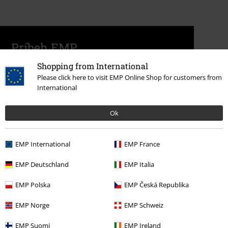
Príbeh EMP
Shopping from International
Please click here to visit EMP Online Shop for customers from
International
Ok
EMP International
EMP France
EMP Deutschland
EMP Italia
EMP Polska
EMP Česká Republika
EMP Norge
EMP Schweiz
EMP Suomi
EMP Ireland