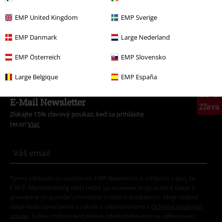
Od obývačky k neporaziteľnej jednotke
EMP United Kingdom
EMP Sverige
Objavte teraz!
EMP Danmark
Large Nederland
EMP Österreich
EMP Slovensko
Large Belgique
EMP España
15%
E-Mail Newsletter
Zľava
Získajte 15% zľavový poukaz, keď sa prihlásite
teraz!
Viac
Týmto súhlasím so zasielaním EMP Newslettra a súhlasím s tým, že
E.M.P. Merchandising mbH môže spracovávať moje osobné údaje a
pravidelne mi posielať informácie o svojich produktoch. Moje osobné
údaje budú spracované v súlade s ustanoveniami v
Ochrana osobných
údajov
. Súhlas môžem kedykoľvek odvolať kliknutím na odhlasovací