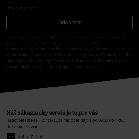
odkaz/link.
Unsubscribe
here
.
Odoberať
*Platí iba online a kód je platný len 4 týždne. Nie je možné kombinovať s
inými zľavovými kódmi. Po vložení a potvrdení kódu bude zľava
automaticky odpočítaná z vášho nákupného košíka. Nevzťahuje sa na
médiá, knihy, vstupenky, darčekové poukazy, produkty: Rammstein, (Till)
Lindemann, Die Ärzte, Die Toten Hosen, Feine Sahne Fischfilet, Broilers,
Böhse Onkelz, a tovar, ktorého kúpou podporíte nadáciu.
Náš zákaznícky servis je tu pre vás
Nedovolali ste sa? Kontaktujte nás opäť: zajtra od 09:00 do 17:00.
Dozvedieť sa viac
Zahájiť chat