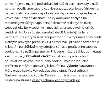
umiestňujeme my, iné pochádzajú od našich partnerov. My a naši
Podmienky
partneri používame súbory cookie na zabezpečenie spoľahlivosti a
bezpečnosti našej webovej lokality, na zlepšenie a prispôsobenie
Imprint
vašich nákupných skúseností, na vykonávanie analýz a na
marketingové účely (napr. personalizované reklamy) na našej
Ochrana osobných údajov
webovej lokalite, v sociálnych médiách a na webových lokalitách
tretích strán. Ak sa údaje prenášajú do USA, zdieľajú sa len s
Likvidácia odpadu a ochrana životného prostredia
partnermi, na ktorých sa vzťahuje rozhodnutie o primeranosti podľa
platných právnych predpisov EÚ a ktorí majú príslušné osvedčenie.
Kliknutím na „
Súhlasím
“ vyjadrujete súhlas s používaním súborov
Vyhlásenie o zhode
cookie nami a našimi partnermi. Prípadne môžete súhlas odmietnuť
kliknutím na „
Odmietnuť všetko
“ - v takom prípade sa budú
Informácie o prístupnosti
používať len nevyhnutné súbory cookie. Svoje individuálne
preferencie môžete upraviť aj kliknutím na „
Vyberte nastavenie
“.
Nastavenia súborov cookie
Máte právo kedykoľvek odvolať alebo upraviť svoj súhlas v
Nastavenia súborov cookie
. Ďalšie informácie o ochrane údajov
Odstúpenie od zmluvy
nájdete na stránke
Zásady ochrany osobných údajov
.
Všetky ceny sú vrátane DPH, bez poštovného a
balného
© 1986-2026 EMP Merchandising