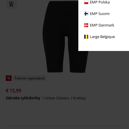
EMP Polska
EMP Suomi
EMP Danmark
Large Belgique
%
Takmer vypredané
€ 15,99
Dámske cyklošortky
Urban Classics
Kraťasy