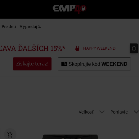
EMP
-
Hudba,
TV
Pre deti
Výpredaj %
filmy
&
seriály,
0
0
ZĽAVA ĎALŠÍCH 15%*
HAPPY WEEKEND
Merch
pre
hráčov,
Získajte teraz!
Skopírujte kód
WEEKEND
Alternatívna
móda
Veľkosť
Pohlavie