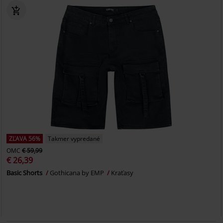
ZĽAVA 56%
Takmer vypredané
OMC
€ 59,99
€ 26,39
Basic Shorts
Gothicana by EMP
Kraťasy