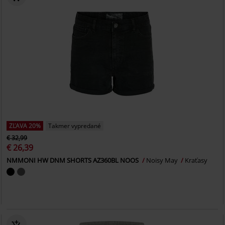
ZĽAVA 20%
Takmer vypredané
€ 32,99
€ 26,39
NMMONI HW DNM SHORTS AZ360BL NOOS
Noisy May
Kraťasy