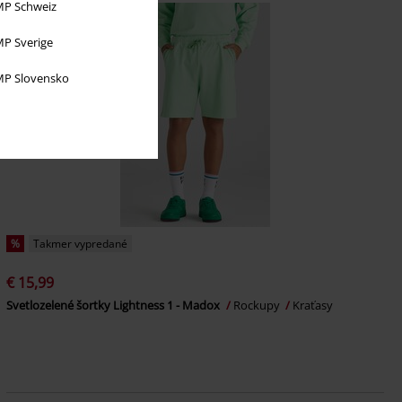
P Schweiz
P Sverige
P Slovensko
%
Takmer vypredané
€ 15,99
Svetlozelené šortky Lightness 1 - Madox
Rockupy
Kraťasy