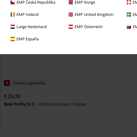
EMP Česká Republika
EMP Norge
EM
EMP Ireland
EMP United Kingdom
EM
Large Nederland
EMP Österreich
EM
EMP España
%
Takmer vypredané
€ 26,39
Basic šortky SL II
Alpha Industries
Kraťasy