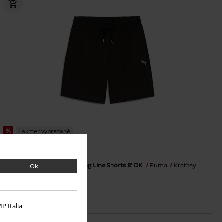
%
Takmer vypredané
€ 24,79
WARDROBE ESS Relaxed Long Line Shorts 8' DK
Puma
Kraťasy
Ok
P Italia