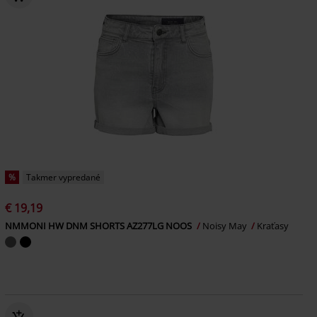
%
Takmer vypredané
€ 19,19
NMMONI HW DNM SHORTS AZ277LG NOOS
Noisy May
Kraťasy