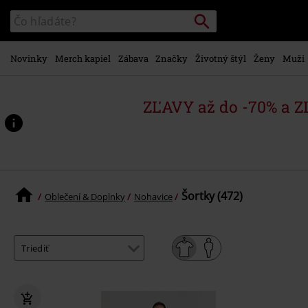
na
Vyhľadávanie
Katalóg
hlavný
vyhľadávania
obsah
Novinky
Merch kapiel
Zábava
Značky
Životný štýl
Ženy
Muži
ZĽAVY až do -70% a 
Šortky (472)
Oblečení & Doplnky
Nohavice