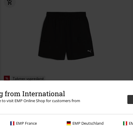
%
Takmer vypredané
€ 30,39
 from International
WARDROBE ESS Relaxed Cargo Shorts 6 WV
Puma
Kraťasy
re to visit EMP Online Shop for customers from
EMP France
EMP Deutschland
EM