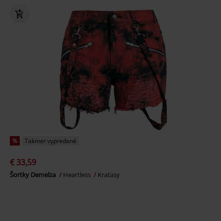
%
Takmer vypredané
€ 33,59
Šortky Demelza
Heartless
Kraťasy