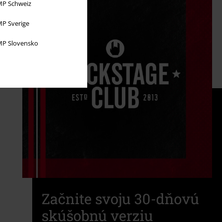
P Schweiz
P Sverige
P Slovensko
Začnite svoju 30-dňovú
skúšobnú verziu