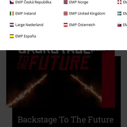
EMP Česká Republika
EMP Norge
EM
EMP Ireland
EMP United Kingdom
EM
Large Nederland
EMP Österreich
EM
EMP España
Backstage To The Future