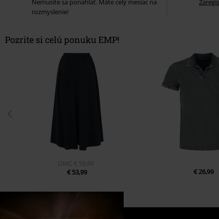
Nemusíte sa ponáhľať. Máte celý mesiac na
Zaregis
rozmyslenie!
Pozrite si celú ponuku EMP!
OMC
€ 59,99
€ 26,99
€ 53,99