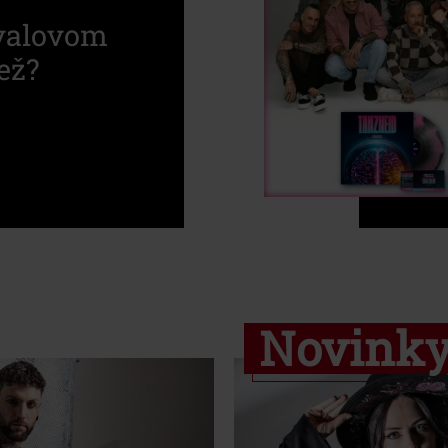
ivalovom
ež?
Novink