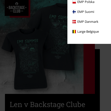
EMP Polska
EMP Suomi
EMP Danmark
Large Belgique
Len v Backstage Clube