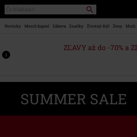
na
Vyhľadávanie
Katalóg
hlavný
vyhľadávania
obsah
Novinky
Merch kapiel
Zábava
Značky
Životný štýl
Ženy
Muži
ZĽAVY až do -70% a 
SUMMER SALE