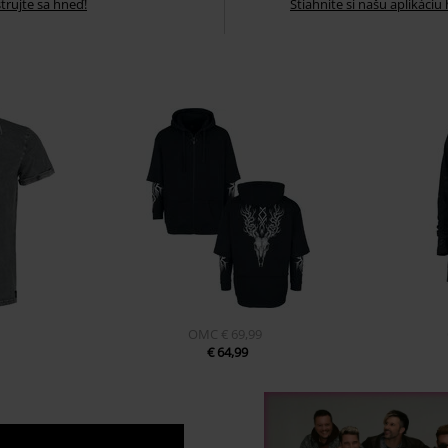
trujte sa hneď!
Stiahnite si našu aplikáciu
OMC
€ 69,99
€ 64,99