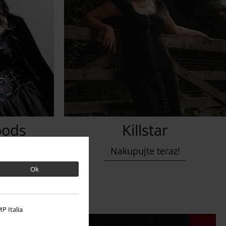
oods
Killstar
z!
Nakupujte teraz!
Ok
P Italia