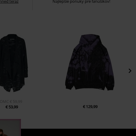
 hneď teraz
Najlepšie ponuky pre fanúšikov!
OMC
€ 59,99
€ 129,99
€ 53,99