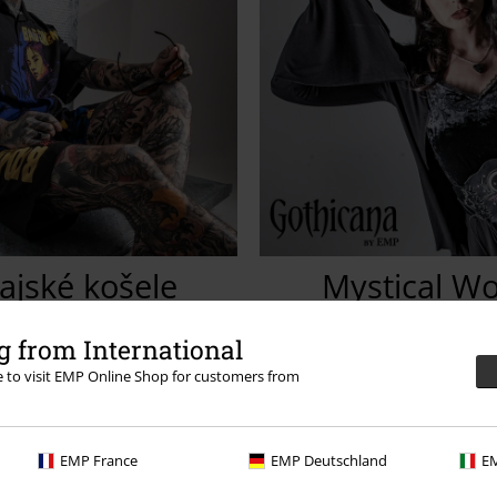
ajské košele
Mystical W
kupujte teraz!
Objavte tera
 from International
re to visit EMP Online Shop for customers from
EMP France
EMP Deutschland
EM