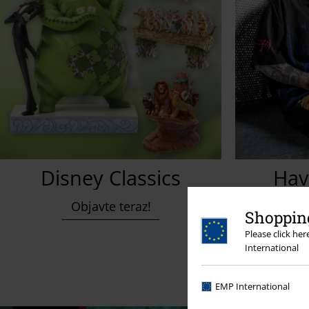
Disney Classics
Hav
Objavte teraz!
Na
Shopping
Please click he
International
EMP International