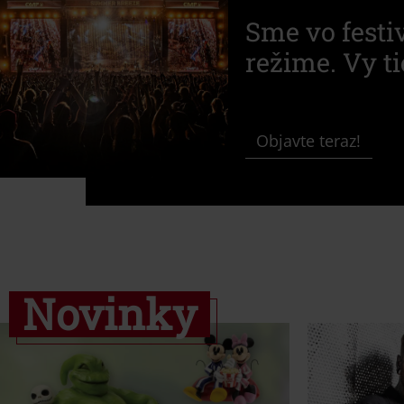
Sme vo fest
režime. Vy ti
Objavte teraz!
Novinky