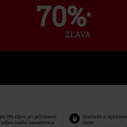
70%
*
ZĽAVA
jte 15% zľavu pri prihlásení
Stiahnite si aplikáci
 odber nášho newslettera
dnes!