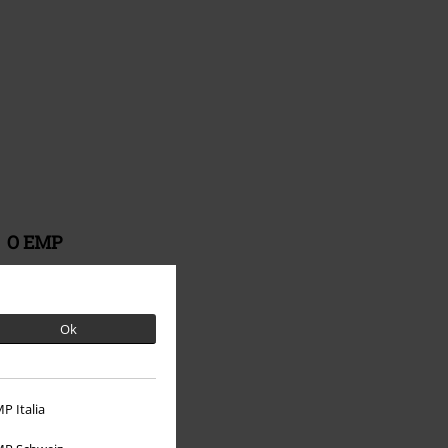
O EMP
Udržateľnosť
Ok
P Italia