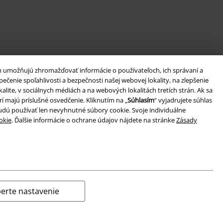
m umožňujú zhromažďovať informácie o používateľoch, ich správaní a
enie spoľahlivosti a bezpečnosti našej webovej lokality, na zlepšenie
ite, v sociálnych médiách a na webových lokalitách tretích strán. Ak sa
í majú príslušné osvedčenie. Kliknutím na „
Súhlasím
“ vyjadrujete súhlas
budú používať len nevyhnutné súbory cookie. Svoje individuálne
okie
. Ďalšie informácie o ochrane údajov nájdete na stránke
Zásady
erte nastavenie