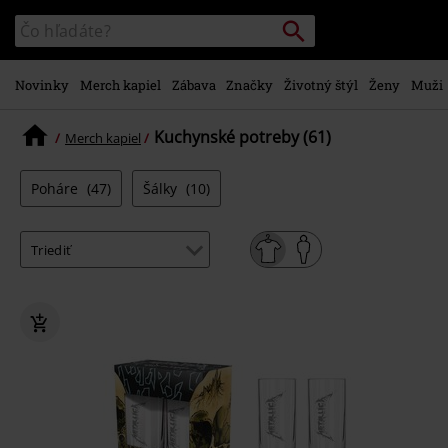
na
Vyhľadávanie
Katalóg
hlavný
vyhľadávania
obsah
Novinky
Merch kapiel
Zábava
Značky
Životný štýl
Ženy
Muži
Kuchynské potreby (61)
Merch kapiel
Poháre
(47)
Šálky
(10)