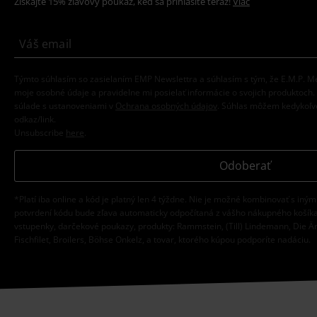
Získajte 15% zľavový poukaz, keď sa prihlásite teraz!
Viac
Týmto súhlasím so zasielaním EMP Newslettra a súhlasím s tým, že E.M.P.
moje osobné údaje a pravidelne mi posielať informácie o svojich produktoch
súlade s ustanoveniami v
Ochrana osobných údajov
. Súhlas môžem kedykoľve
odkaz/link.
Unsubscribe
here
.
Odoberať
*Platí iba online a kód je platný len 4 týždne. Nie je možné kombinovať s iným
potvrdení kódu bude zľava automaticky odpočítaná z vášho nákupného košíka
vstupenky, darčekové poukazy, produkty: Rammstein, (Till) Lindemann, Die Ä
Fischfilet, Broilers, Böhse Onkelz, a tovar, ktorého kúpou podporíte nadáciu.