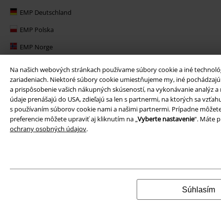
EMP Deutschland
EMP Polska
EMP Norge
EMP Suomi
Na našich webových stránkach používame súbory cookie a iné technológi
zariadeniach. Niektoré súbory cookie umiestňujeme my, iné pochádzajú o
EMP United Kingdom
a prispôsobenie vašich nákupných skúseností, na vykonávanie analýz a n
EMP Danmark
údaje prenášajú do USA, zdieľajú sa len s partnermi, na ktorých sa vzťa
s používaním súborov cookie nami a našimi partnermi. Prípadne môžete
EMP Österreich
preferencie môžete upraviť aj kliknutím na „
Vyberte nastavenie
“. Máte 
ochrany osobných údajov
.
Large Belgique
Súhlasím