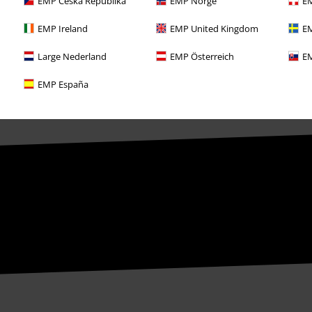
EMP Česká Republika
EMP Norge
EM
EMP Ireland
EMP United Kingdom
EM
Large Nederland
EMP Österreich
EM
EMP España