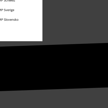
P Schweiz
P Sverige
P Slovensko