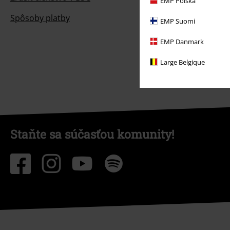
EMP Polska
Spôsoby platby
EMP Suomi
EMP Danmark
Large Belgique
Staňte sa súčasťou komunity!