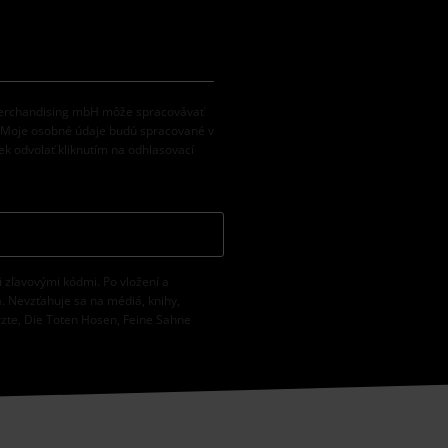
 Merchandising mbH môže spracovávať
. Moje osobné údaje budú spracované v
k odvolať kliknutím na odhlasovací
i zľavovými kódmi. Po vložení a
. Nevzťahuje sa na médiá, knihy,
rzte, Die Toten Hosen, Feine Sahne