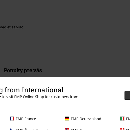
vedieť sa viac
Ponuky pre vás
Súťaž
 from International
Objednať darčekové poukazy
re to visit EMP Online Shop for customers from
EMP France
EMP Deutschland
EM