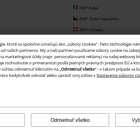
EMP Italia
EMP Česká Republika
EMP Schweiz
EMP Ireland
e, ktoré sa spoločne označujú ako „súbory cookies“. Tieto technológie ná
d našich partnerov. My a naši partneri používame súbory cookie na zabezpeč
EMP Sverige
a marketingové účely (napr. personalizované reklamy) na našej webovej lokal
Large Nederland
huje rozhodnutie o primeranosti podľa platných právnych predpisov EÚ a ktor
 súhlas odmietnuť kliknutím na „
Odmietnuť všetko
“ - v takom prípade sa 
EMP Slovensko
právo kedykoľvek odvolať alebo upraviť svoj súhlas v
Nastavenia súborov co
EMP España
Vyb
Odmietnuť všetko