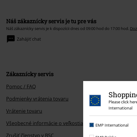
Náš zákaznícky servis je tu pre vás
Náš zákaznícky servis je k dispozícii dnes od 09:00 hod do 17:00 hod.
Doz
Zahájiť chat
Zákaznícky servis
Pomoc / FAQ
Shopping
Podmienky vrátenia tovaru
Please click he
International
Vrátenie tovaru
Všeobecné informácie o veľkostiach
EMP International
Zrušiť členstvo v BSC