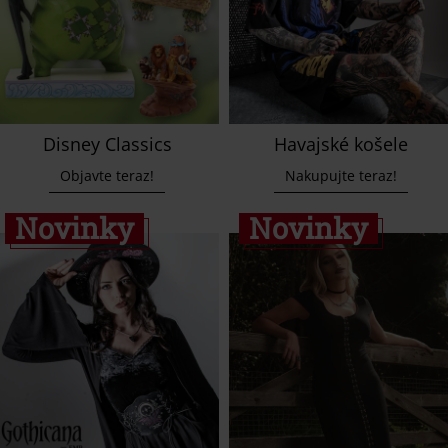
Disney Classics
Havajské košele
Objavte teraz!
Nakupujte teraz!
Novinky
Novinky