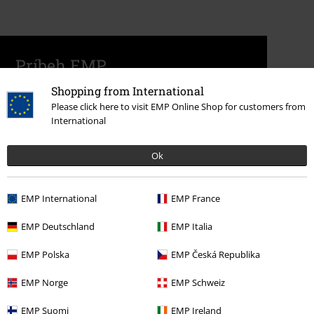
Príbeh EMP
Shopping from International
Please click here to visit EMP Online Shop for customers from
International
Ok
EMP International
EMP France
EMP Deutschland
EMP Italia
EMP Polska
EMP Česká Republika
EMP Norge
EMP Schweiz
EMP Suomi
EMP Ireland