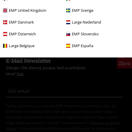
Od obývačky k neporaziteľnej jednotke
EMP United Kingdom
EMP Sverige
Objavte teraz!
EMP Danmark
Large Nederland
EMP Österreich
EMP Slovensko
Large Belgique
EMP España
15%
E-Mail Newsletter
Zľava
Získajte 15% zľavový poukaz, keď sa prihlásite
teraz!
Viac
Týmto súhlasím so zasielaním EMP Newslettra a súhlasím s tým, že
E.M.P. Merchandising mbH môže spracovávať moje osobné údaje a
pravidelne mi posielať informácie o svojich produktoch. Moje osobné
údaje budú spracované v súlade s ustanoveniami v
Ochrana osobných
údajov
. Súhlas môžem kedykoľvek odvolať kliknutím na odhlasovací