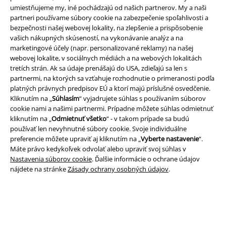
umiestňujeme my, iné pochádzajú od našich partnerov. My a naši
Podmienky
partneri používame súbory cookie na zabezpečenie spoľahlivosti a
bezpečnosti našej webovej lokality, na zlepšenie a prispôsobenie
Imprint
vašich nákupných skúseností, na vykonávanie analýz a na
marketingové účely (napr. personalizované reklamy) na našej
Ochrana osobných údajov
webovej lokalite, v sociálnych médiách a na webových lokalitách
tretích strán. Ak sa údaje prenášajú do USA, zdieľajú sa len s
Likvidácia odpadu a ochrana životného prostredia
partnermi, na ktorých sa vzťahuje rozhodnutie o primeranosti podľa
platných právnych predpisov EÚ a ktorí majú príslušné osvedčenie.
Kliknutím na „
Súhlasím
“ vyjadrujete súhlas s používaním súborov
Vyhlásenie o zhode
cookie nami a našimi partnermi. Prípadne môžete súhlas odmietnuť
kliknutím na „
Odmietnuť všetko
“ - v takom prípade sa budú
Informácie o prístupnosti
používať len nevyhnutné súbory cookie. Svoje individuálne
preferencie môžete upraviť aj kliknutím na „
Vyberte nastavenie
“.
Nastavenia súborov cookie
Máte právo kedykoľvek odvolať alebo upraviť svoj súhlas v
Nastavenia súborov cookie
. Ďalšie informácie o ochrane údajov
Odstúpenie od zmluvy
nájdete na stránke
Zásady ochrany osobných údajov
.
Všetky ceny sú vrátane DPH, bez poštovného a
balného
© 1986-2026 EMP Merchandising