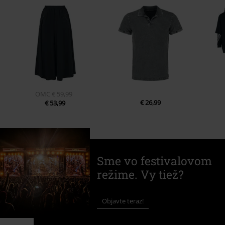
OMC
€ 59,99
€ 26,99
€ 53,99
Sme vo festivalovom
režime. Vy tiež?
Objavte teraz!